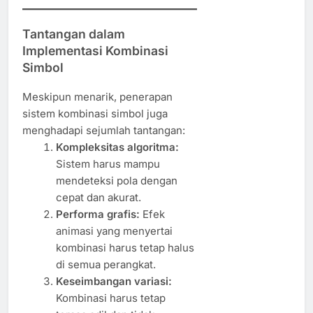
Tantangan dalam
Implementasi Kombinasi
Simbol
Meskipun menarik, penerapan
sistem kombinasi simbol juga
menghadapi sejumlah tantangan:
Kompleksitas algoritma:
Sistem harus mampu
mendeteksi pola dengan
cepat dan akurat.
Performa grafis:
Efek
animasi yang menyertai
kombinasi harus tetap halus
di semua perangkat.
Keseimbangan variasi:
Kombinasi harus tetap