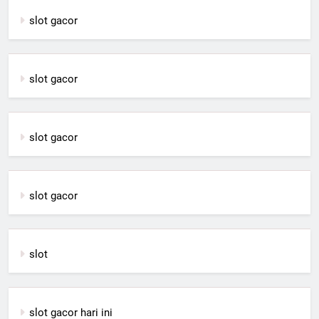
slot gacor
slot gacor
slot gacor
slot gacor
slot
slot gacor hari ini