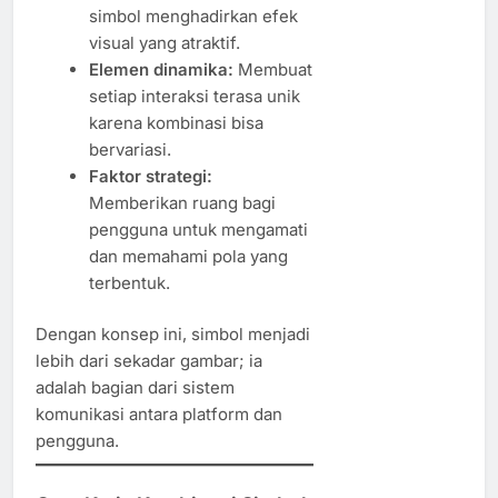
simbol menghadirkan efek
visual yang atraktif.
Elemen dinamika:
Membuat
setiap interaksi terasa unik
karena kombinasi bisa
bervariasi.
Faktor strategi:
Memberikan ruang bagi
pengguna untuk mengamati
dan memahami pola yang
terbentuk.
Dengan konsep ini, simbol menjadi
lebih dari sekadar gambar; ia
adalah bagian dari sistem
komunikasi antara platform dan
pengguna.