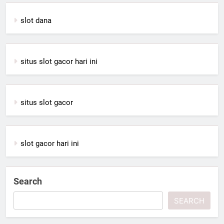
slot dana
situs slot gacor hari ini
situs slot gacor
slot gacor hari ini
Search
SEARCH