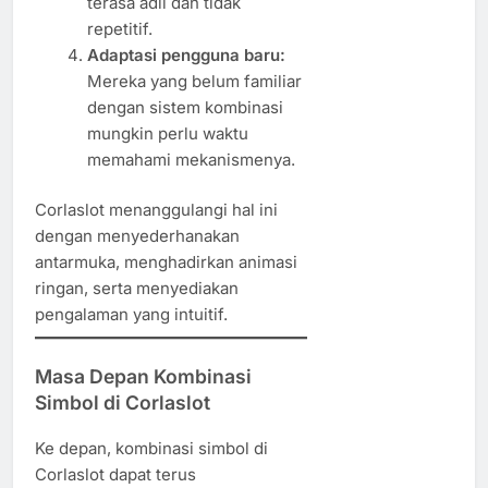
terasa adil dan tidak
repetitif.
Adaptasi pengguna baru:
Mereka yang belum familiar
dengan sistem kombinasi
mungkin perlu waktu
memahami mekanismenya.
Corlaslot menanggulangi hal ini
dengan menyederhanakan
antarmuka, menghadirkan animasi
ringan, serta menyediakan
pengalaman yang intuitif.
Masa Depan Kombinasi
Simbol di Corlaslot
Ke depan, kombinasi simbol di
Corlaslot dapat terus