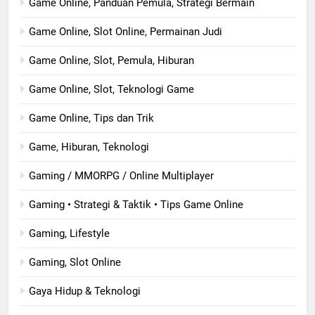
Game Online, Panduan Pemula, Strategi Bermain
Game Online, Slot Online, Permainan Judi
Game Online, Slot, Pemula, Hiburan
Game Online, Slot, Teknologi Game
Game Online, Tips dan Trik
Game, Hiburan, Teknologi
Gaming / MMORPG / Online Multiplayer
Gaming • Strategi & Taktik • Tips Game Online
Gaming, Lifestyle
Gaming, Slot Online
Gaya Hidup & Teknologi