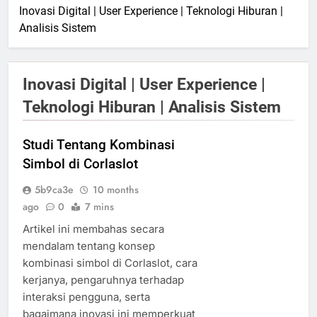
Inovasi Digital | User Experience | Teknologi Hiburan |
Analisis Sistem
Inovasi Digital | User Experience |
Teknologi Hiburan | Analisis Sistem
Studi Tentang Kombinasi
Simbol di Corlaslot
5b9ca3e
10 months
ago
0
7 mins
Artikel ini membahas secara
mendalam tentang konsep
kombinasi simbol di Corlaslot, cara
kerjanya, pengaruhnya terhadap
interaksi pengguna, serta
bagaimana inovasi ini memperkuat