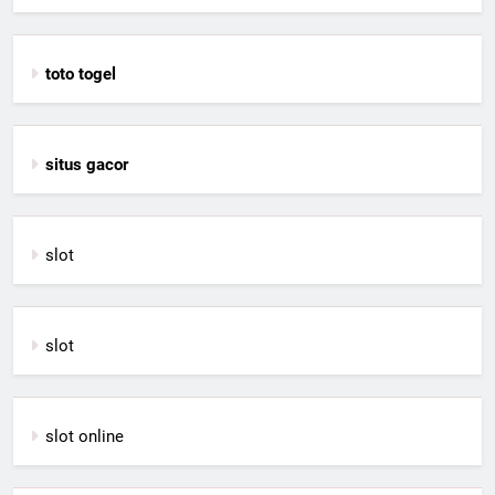
toto togel
situs gacor
slot
slot
slot online