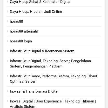
Gaya Hidup Sehat & Kesehatan Digital
Gaya Hidup, Hiburan, Judi Online
horas88
horas88 alternatif
horas88 login
Infrastruktur Digital & Keamanan Sistem
Infrastruktur Digital, Teknologi Server, Pengelolaan
Sistem, Pengembangan Platform
Infrastruktur Game, Performa Sistem, Teknologi Cloud,
Optimasi Server
Inovasi & Transformasi Digital
Inovasi Digital | User Experience | Teknologi Hiburan |
Analisis Sistem