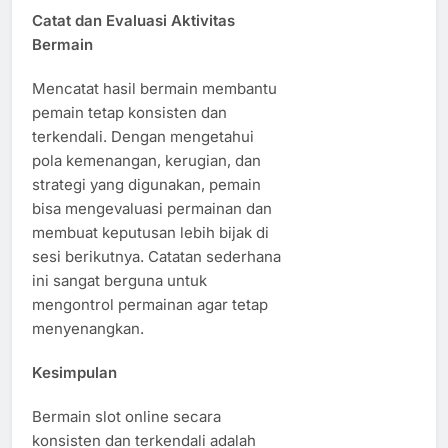
Catat dan Evaluasi Aktivitas
Bermain
Mencatat hasil bermain membantu
pemain tetap konsisten dan
terkendali. Dengan mengetahui
pola kemenangan, kerugian, dan
strategi yang digunakan, pemain
bisa mengevaluasi permainan dan
membuat keputusan lebih bijak di
sesi berikutnya. Catatan sederhana
ini sangat berguna untuk
mengontrol permainan agar tetap
menyenangkan.
Kesimpulan
Bermain slot online secara
konsisten dan terkendali adalah