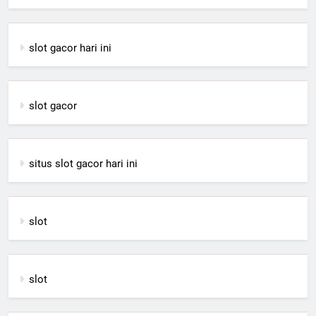
slot gacor hari ini
slot gacor
situs slot gacor hari ini
slot
slot