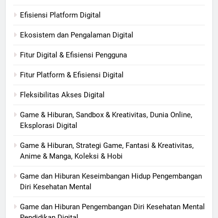
Efisiensi Platform Digital
Ekosistem dan Pengalaman Digital
Fitur Digital & Efisiensi Pengguna
Fitur Platform & Efisiensi Digital
Fleksibilitas Akses Digital
Game & Hiburan, Sandbox & Kreativitas, Dunia Online,
Eksplorasi Digital
Game & Hiburan, Strategi Game, Fantasi & Kreativitas,
Anime & Manga, Koleksi & Hobi
Game dan Hiburan Keseimbangan Hidup Pengembangan
Diri Kesehatan Mental
Game dan Hiburan Pengembangan Diri Kesehatan Mental
Pendidikan Digital