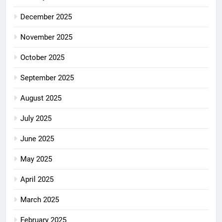
December 2025
November 2025
October 2025
September 2025
August 2025
July 2025
June 2025
May 2025
April 2025
March 2025
February 2025