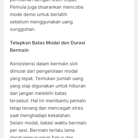
Pemula juga disarankan mencoba
mode demo untuk berlatih
sebelum menggunakan uang
sungguhan.
Tetapkan Batas Modal dan Durasi
Bermain
Konsistensi dalam bermain slot
dimulai dari pengelolaan modal
yang tepat. Tentukan jumlah uang
yang siap digunakan untuk hiburan
dan jangan melebihi batas
tersebut. Hal ini membantu pemain
tetap tenang dan mencegah stres
saat menghadapi kekalahan.
Selain modal, batasi waktu bermain
per sesi. Bermain terlalu lama
dapat menurunkan fokus dan