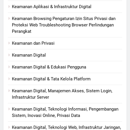
Keamanan Aplikasi & Infrastruktur Digital
Keamanan Browsing Pengaturan Izin Situs Privasi dan
Proteksi Web Troubleshooting Browser Perlindungan
Perangkat
Keamanan dan Privasi
Keamanan Digital
Keamanan Digital & Edukasi Pengguna
Keamanan Digital & Tata Kelola Platform
Keamanan Digital, Manajemen Akses, Sistem Login,
Infrastruktur Server
Keamanan Digital, Teknologi Informasi, Pengembangan
Sistem, Inovasi Online, Privasi Data
Keamanan Digital, Teknologi Web, Infrastruktur Jaringan,