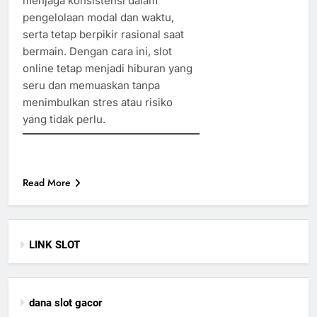
menjaga konsistensi dalam
pengelolaan modal dan waktu,
serta tetap berpikir rasional saat
bermain. Dengan cara ini, slot
online tetap menjadi hiburan yang
seru dan memuaskan tanpa
menimbulkan stres atau risiko
yang tidak perlu.
Read More
LINK SLOT
dana slot gacor