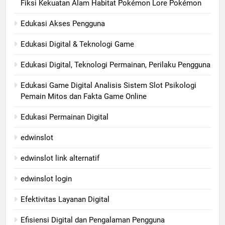
Fiksi Kekuatan Alam Habitat Pokémon Lore Pokémon
Edukasi Akses Pengguna
Edukasi Digital & Teknologi Game
Edukasi Digital, Teknologi Permainan, Perilaku Pengguna
Edukasi Game Digital Analisis Sistem Slot Psikologi
Pemain Mitos dan Fakta Game Online
Edukasi Permainan Digital
edwinslot
edwinslot link alternatif
edwinslot login
Efektivitas Layanan Digital
Efisiensi Digital dan Pengalaman Pengguna