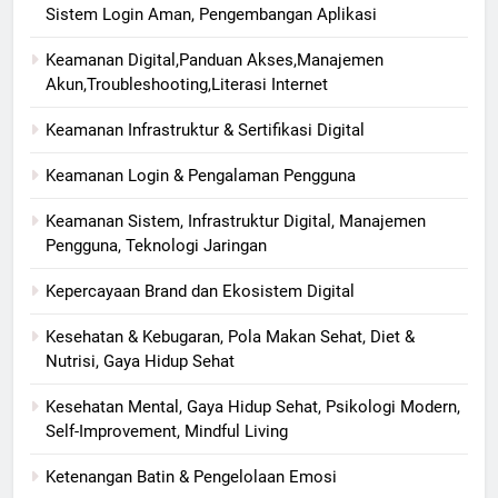
Sistem Login Aman, Pengembangan Aplikasi
Keamanan Digital,Panduan Akses,Manajemen
Akun,Troubleshooting,Literasi Internet
Keamanan Infrastruktur & Sertifikasi Digital
Keamanan Login & Pengalaman Pengguna
Keamanan Sistem, Infrastruktur Digital, Manajemen
Pengguna, Teknologi Jaringan
Kepercayaan Brand dan Ekosistem Digital
Kesehatan & Kebugaran, Pola Makan Sehat, Diet &
Nutrisi, Gaya Hidup Sehat
Kesehatan Mental, Gaya Hidup Sehat, Psikologi Modern,
Self-Improvement, Mindful Living
Ketenangan Batin & Pengelolaan Emosi