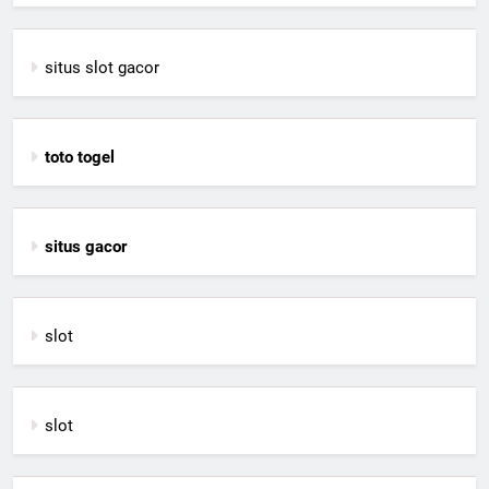
situs slot gacor
toto togel
situs gacor
slot
slot