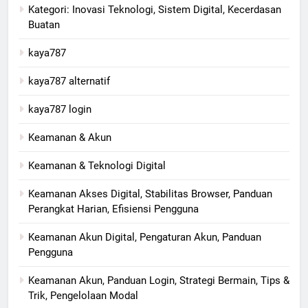
Kategori: Inovasi Teknologi, Sistem Digital, Kecerdasan
Buatan
kaya787
kaya787 alternatif
kaya787 login
Keamanan & Akun
Keamanan & Teknologi Digital
Keamanan Akses Digital, Stabilitas Browser, Panduan
Perangkat Harian, Efisiensi Pengguna
Keamanan Akun Digital, Pengaturan Akun, Panduan
Pengguna
Keamanan Akun, Panduan Login, Strategi Bermain, Tips &
Trik, Pengelolaan Modal