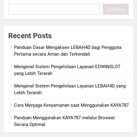
SEARCH
Recent Posts
Panduan Dasar Mengakses LEBAH4D bagi Pengguna
Pertama secara Aman dan Terkendali
Mengenal Sistem Pengelolaan Layanan EDWINSLOT
yang Lebih Terarah
Mengenal Sistem Pengelolaan Layanan LEBAH4D yang
Lebih Terarah
Cara Menjaga Kenyamanan saat Menggunakan KAYA787
Panduan Menggunakan KAYA787 melalui Browser
Secara Optimal