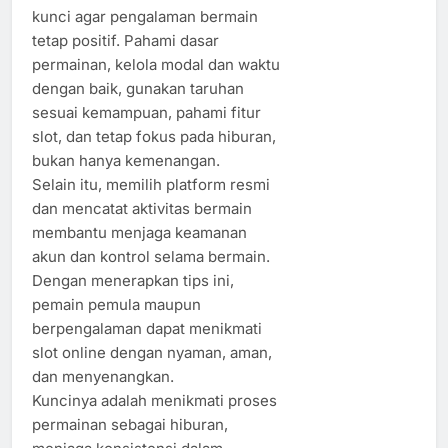
kunci agar pengalaman bermain
tetap positif. Pahami dasar
permainan, kelola modal dan waktu
dengan baik, gunakan taruhan
sesuai kemampuan, pahami fitur
slot, dan tetap fokus pada hiburan,
bukan hanya kemenangan.
Selain itu, memilih platform resmi
dan mencatat aktivitas bermain
membantu menjaga keamanan
akun dan kontrol selama bermain.
Dengan menerapkan tips ini,
pemain pemula maupun
berpengalaman dapat menikmati
slot online dengan nyaman, aman,
dan menyenangkan.
Kuncinya adalah menikmati proses
permainan sebagai hiburan,