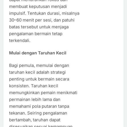
membuat keputusan menjadi
impulsif. Tentukan durasi, misalnya
30–60 menit per sesi, dan patuhi
batas tersebut untuk menjaga
pengalaman bermain tetap
terkendali.
Mulai dengan Taruhan Kecil
Bagi pemula, memulai dengan
taruhan kecil adalah strategi
penting untuk bermain secara
konsisten. Taruhan kecil
memungkinkan pemain menikmati
permainan lebih lama dan
memahami pola putaran tanpa
tekanan. Seiring pengalaman
bertambah, taruhan dapat
disesuaikan sesuai kemampuan