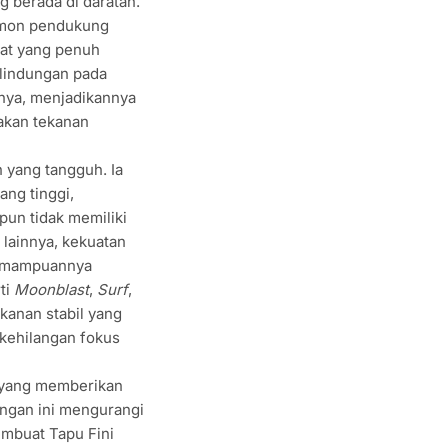
g berada di daratan.
kémon pendukung
mat yang penuh
rlindungan pada
imnya, menjadikannya
akan tekanan
n yang tangguh. Ia
ng tinggi,
pun tidak memiliki
 lainnya, kekuatan
kemampuannya
ti
Moonblast
,
Surf
,
anan stabil yang
kehilangan fokus
k yang memberikan
rangan ini mengurangi
embuat Tapu Fini