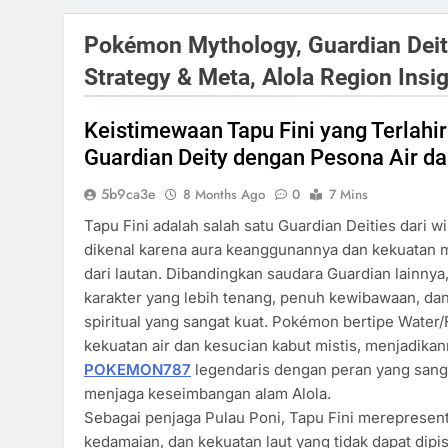
Pokémon Mythology, Guardian Deitie
Strategy & Meta, Alola Region Insi
Keistimewaan Tapu Fini yang Terlahir 
Guardian Deity dengan Pesona Air da
5b9ca3e
8 Months Ago
0
7 Mins
Tapu Fini adalah salah satu Guardian Deities dari w
dikenal karena aura keanggunannya dan kekuatan m
dari lautan. Dibandingkan saudara Guardian lainnya,
karakter yang lebih tenang, penuh kewibawaan, da
spiritual yang sangat kuat. Pokémon bertipe Water/
kekuatan air dan kesucian kabut mistis, menjadikan
POKEMON787
legendaris dengan peran yang sang
menjaga keseimbangan alam Alola.
Sebagai penjaga Pulau Poni, Tapu Fini merepresen
kedamaian, dan kekuatan laut yang tidak dapat dipi