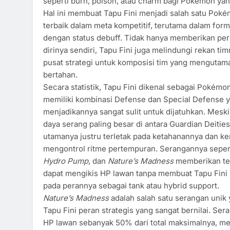
seperti burn, poison, atau charm bagi Pokémon yan
Hal ini membuat Tapu Fini menjadi salah satu Po
terbaik dalam meta kompetitif, terutama dalam for
dengan status debuff. Tidak hanya memberikan pe
dirinya sendiri, Tapu Fini juga melindungi rekan t
pusat strategi untuk komposisi tim yang mengutam
bertahan.
Secara statistik, Tapu Fini dikenal sebagai Pokémo
memiliki kombinasi Defense dan Special Defense ya
menjadikannya sangat sulit untuk dijatuhkan. Meski
daya serang paling besar di antara Guardian Deities
utamanya justru terletak pada ketahanannya dan 
mengontrol ritme pertempuran. Serangannya seper
Hydro Pump
, dan
Nature’s Madness
memberikan tek
dapat mengikis HP lawan tanpa membuat Tapu Fini 
pada perannya sebagai tank atau hybrid support.
Nature’s Madness
adalah salah satu serangan uni
Tapu Fini peran strategis yang sangat bernilai. Se
HP lawan sebanyak 50% dari total maksimalnya, m