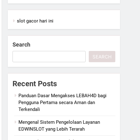
slot gacor hari ini
Search
SEARCH
Recent Posts
Panduan Dasar Mengakses LEBAH4D bagi
Pengguna Pertama secara Aman dan
Terkendali
Mengenal Sistem Pengelolaan Layanan
EDWINSLOT yang Lebih Terarah