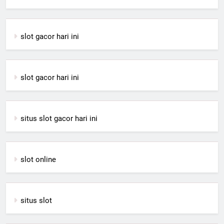
slot gacor hari ini
slot gacor hari ini
situs slot gacor hari ini
slot online
situs slot