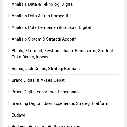
Analisis Data & Teknologi Digital
Analisis Data & Tren Kompetitif
Analisis Pola Permainan & Edukasi Digital
Analisis Sistem & Strategi Adaptif
Bisnis, Ekonomi, Kewirausahaan, Pemasaran, Strategi,
Etika Bisnis, Inovasi
Bisnis, Judi Online, Strategi Bermain
Brand Digital & Akses Cepat
Brand Digital dan Akses Pengguna3
Branding Digital, User Experience, Strategi Platform
Budaya
Budaya · Psikologi Perilaku · Edukasi