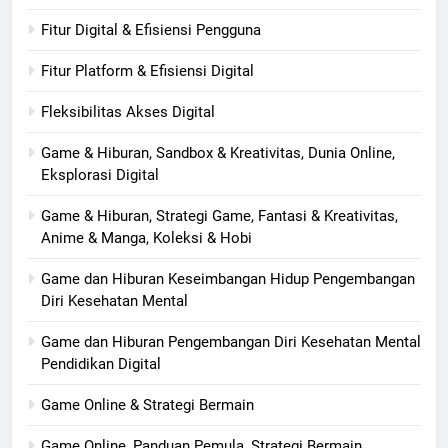
Fitur Digital & Efisiensi Pengguna
Fitur Platform & Efisiensi Digital
Fleksibilitas Akses Digital
Game & Hiburan, Sandbox & Kreativitas, Dunia Online,
Eksplorasi Digital
Game & Hiburan, Strategi Game, Fantasi & Kreativitas,
Anime & Manga, Koleksi & Hobi
Game dan Hiburan Keseimbangan Hidup Pengembangan
Diri Kesehatan Mental
Game dan Hiburan Pengembangan Diri Kesehatan Mental
Pendidikan Digital
Game Online & Strategi Bermain
Game Online, Panduan Pemula, Strategi Bermain