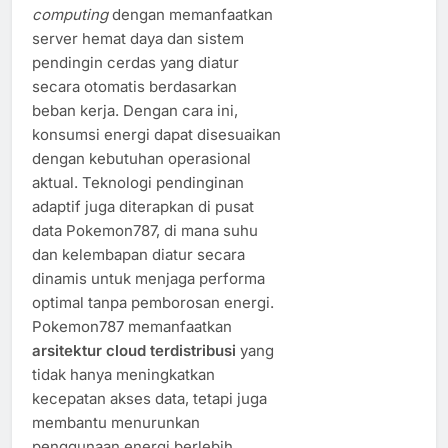
computing
dengan memanfaatkan
server hemat daya dan sistem
pendingin cerdas yang diatur
secara otomatis berdasarkan
beban kerja. Dengan cara ini,
konsumsi energi dapat disesuaikan
dengan kebutuhan operasional
aktual. Teknologi pendinginan
adaptif juga diterapkan di pusat
data Pokemon787, di mana suhu
dan kelembapan diatur secara
dinamis untuk menjaga performa
optimal tanpa pemborosan energi.
Pokemon787 memanfaatkan
arsitektur cloud terdistribusi
yang
tidak hanya meningkatkan
kecepatan akses data, tetapi juga
membantu menurunkan
penggunaan energi berlebih.