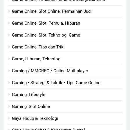
Game Online, Slot Online, Permainan Judi
Game Online, Slot, Pemula, Hiburan
Game Online, Slot, Teknologi Game
Game Online, Tips dan Trik
Game, Hiburan, Teknologi
Gaming / MMORPG / Online Multiplayer
Gaming • Strategi & Taktik • Tips Game Online
Gaming, Lifestyle
Gaming, Slot Online
Gaya Hidup & Teknologi