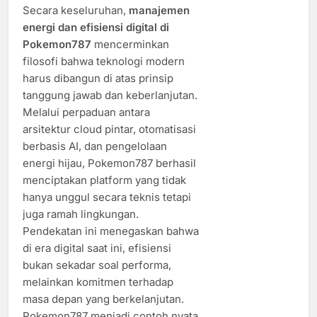
Secara keseluruhan,
manajemen
energi dan efisiensi digital di
Pokemon787
mencerminkan
filosofi bahwa teknologi modern
harus dibangun di atas prinsip
tanggung jawab dan keberlanjutan.
Melalui perpaduan antara
arsitektur cloud pintar, otomatisasi
berbasis AI, dan pengelolaan
energi hijau, Pokemon787 berhasil
menciptakan platform yang tidak
hanya unggul secara teknis tetapi
juga ramah lingkungan.
Pendekatan ini menegaskan bahwa
di era digital saat ini, efisiensi
bukan sekadar soal performa,
melainkan komitmen terhadap
masa depan yang berkelanjutan.
Pokemon787 menjadi contoh nyata