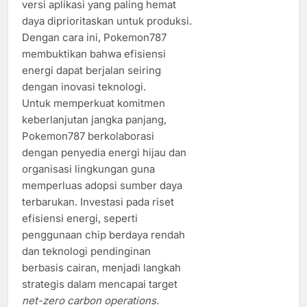
versi aplikasi yang paling hemat
daya diprioritaskan untuk produksi.
Dengan cara ini, Pokemon787
membuktikan bahwa efisiensi
energi dapat berjalan seiring
dengan inovasi teknologi.
Untuk memperkuat komitmen
keberlanjutan jangka panjang,
Pokemon787 berkolaborasi
dengan penyedia energi hijau dan
organisasi lingkungan guna
memperluas adopsi sumber daya
terbarukan. Investasi pada riset
efisiensi energi, seperti
penggunaan chip berdaya rendah
dan teknologi pendinginan
berbasis cairan, menjadi langkah
strategis dalam mencapai target
net-zero carbon operations
.