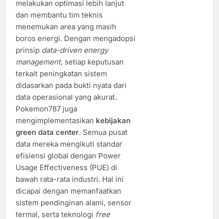
melakukan optimasi lebih lanjut
dan membantu tim teknis
menemukan area yang masih
boros energi. Dengan mengadopsi
prinsip
data-driven energy
management
, setiap keputusan
terkait peningkatan sistem
didasarkan pada bukti nyata dari
data operasional yang akurat.
Pokemon787 juga
mengimplementasikan
kebijakan
green data center
. Semua pusat
data mereka mengikuti standar
efisiensi global dengan Power
Usage Effectiveness (PUE) di
bawah rata-rata industri. Hal ini
dicapai dengan memanfaatkan
sistem pendinginan alami, sensor
termal, serta teknologi
free