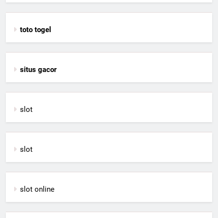
toto togel
situs gacor
slot
slot
slot online