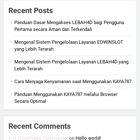
Recent Posts
Panduan Dasar Mengakses LEBAH4D bagi Pengguna
Pertama secara Aman dan Terkendali
Mengenal Sistem Pengelolaan Layanan EDWINSLOT
yang Lebih Terarah
Mengenal Sistem Pengelolaan Layanan LEBAH4D yang
Lebih Terarah
Cara Menjaga Kenyamanan saat Menggunakan KAYA787
Panduan Menggunakan KAYA787 melalui Browser
Secara Optimal
Recent Comments
A WordPress Commenter
on
Hello world!