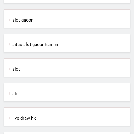
slot gacor
situs slot gacor hari ini
slot
slot
live draw hk