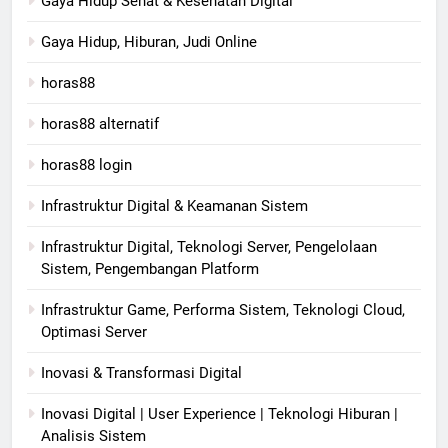
Gaya Hidup Sehat & Kesehatan Digital
Gaya Hidup, Hiburan, Judi Online
horas88
horas88 alternatif
horas88 login
Infrastruktur Digital & Keamanan Sistem
Infrastruktur Digital, Teknologi Server, Pengelolaan
Sistem, Pengembangan Platform
Infrastruktur Game, Performa Sistem, Teknologi Cloud,
Optimasi Server
Inovasi & Transformasi Digital
Inovasi Digital | User Experience | Teknologi Hiburan |
Analisis Sistem