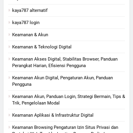
kaya787 alternatif
kaya787 login
Keamanan & Akun
Keamanan & Teknologi Digital
Keamanan Akses Digital, Stabilitas Browser, Panduan
Perangkat Harian, Efisiensi Pengguna
Keamanan Akun Digital, Pengaturan Akun, Panduan
Pengguna
Keamanan Akun, Panduan Login, Strategi Bermain, Tips &
Trik, Pengelolaan Modal
Keamanan Aplikasi & Infrastruktur Digital
Keamanan Browsing Pengaturan Izin Situs Privasi dan