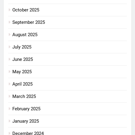
October 2025
September 2025
August 2025
July 2025
June 2025
May 2025
April 2025
March 2025
February 2025
January 2025
December 2024