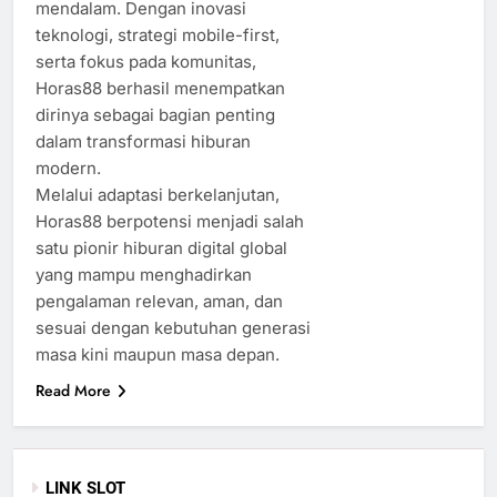
mendalam. Dengan inovasi
teknologi, strategi mobile-first,
serta fokus pada komunitas,
Horas88 berhasil menempatkan
dirinya sebagai bagian penting
dalam transformasi hiburan
modern.
Melalui adaptasi berkelanjutan,
Horas88 berpotensi menjadi salah
satu pionir hiburan digital global
yang mampu menghadirkan
pengalaman relevan, aman, dan
sesuai dengan kebutuhan generasi
masa kini maupun masa depan.
Read More
LINK SLOT