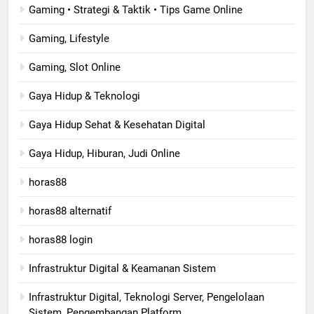
Gaming • Strategi & Taktik • Tips Game Online
Gaming, Lifestyle
Gaming, Slot Online
Gaya Hidup & Teknologi
Gaya Hidup Sehat & Kesehatan Digital
Gaya Hidup, Hiburan, Judi Online
horas88
horas88 alternatif
horas88 login
Infrastruktur Digital & Keamanan Sistem
Infrastruktur Digital, Teknologi Server, Pengelolaan
Sistem, Pengembangan Platform