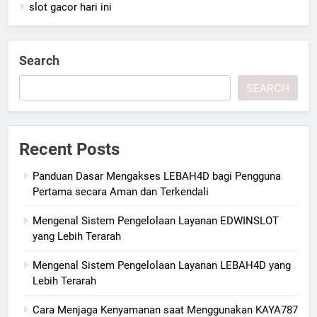
slot gacor hari ini
Search
SEARCH
Recent Posts
Panduan Dasar Mengakses LEBAH4D bagi Pengguna
Pertama secara Aman dan Terkendali
Mengenal Sistem Pengelolaan Layanan EDWINSLOT
yang Lebih Terarah
Mengenal Sistem Pengelolaan Layanan LEBAH4D yang
Lebih Terarah
Cara Menjaga Kenyamanan saat Menggunakan KAYA787