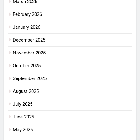
March 2026
February 2026
January 2026
December 2025
November 2025
October 2025
September 2025
August 2025
July 2025
June 2025
May 2025