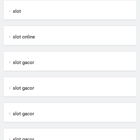
slot
slot online
slot gacor
slot gacor
slot gacor
slot gacor