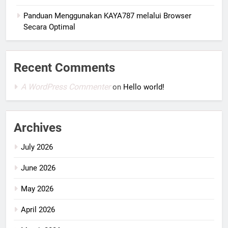
Panduan Menggunakan KAYA787 melalui Browser
Secara Optimal
Recent Comments
A WordPress Commenter
on
Hello world!
Archives
July 2026
June 2026
May 2026
April 2026