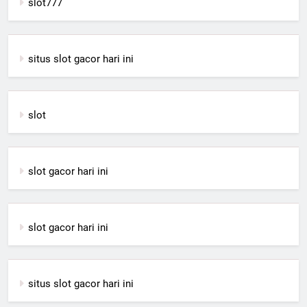
slot777
situs slot gacor hari ini
slot
slot gacor hari ini
slot gacor hari ini
situs slot gacor hari ini