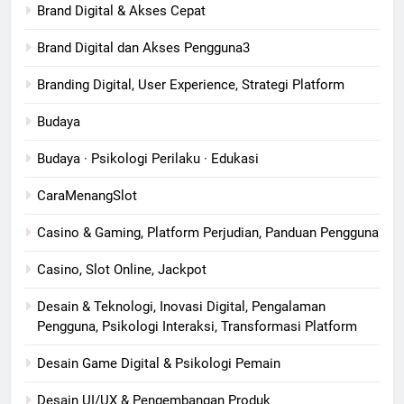
Brand Digital & Akses Cepat
Brand Digital dan Akses Pengguna3
Branding Digital, User Experience, Strategi Platform
Budaya
Budaya · Psikologi Perilaku · Edukasi
CaraMenangSlot
Casino & Gaming, Platform Perjudian, Panduan Pengguna
Casino, Slot Online, Jackpot
Desain & Teknologi, Inovasi Digital, Pengalaman
Pengguna, Psikologi Interaksi, Transformasi Platform
Desain Game Digital & Psikologi Pemain
Desain UI/UX & Pengembangan Produk