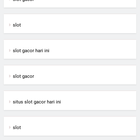
slot
slot gacor hari ini
slot gacor
situs slot gacor hari ini
slot