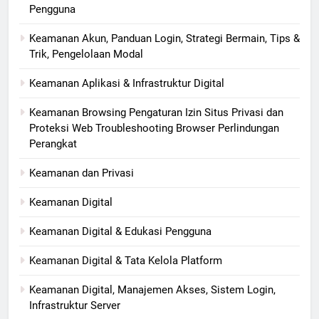
Pengguna
Keamanan Akun, Panduan Login, Strategi Bermain, Tips &
Trik, Pengelolaan Modal
Keamanan Aplikasi & Infrastruktur Digital
Keamanan Browsing Pengaturan Izin Situs Privasi dan
Proteksi Web Troubleshooting Browser Perlindungan
Perangkat
Keamanan dan Privasi
Keamanan Digital
Keamanan Digital & Edukasi Pengguna
Keamanan Digital & Tata Kelola Platform
Keamanan Digital, Manajemen Akses, Sistem Login,
Infrastruktur Server