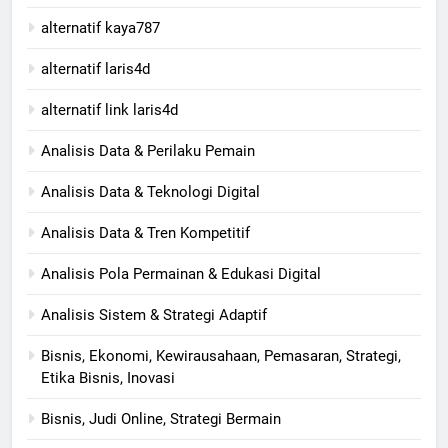
alternatif kaya787
alternatif laris4d
alternatif link laris4d
Analisis Data & Perilaku Pemain
Analisis Data & Teknologi Digital
Analisis Data & Tren Kompetitif
Analisis Pola Permainan & Edukasi Digital
Analisis Sistem & Strategi Adaptif
Bisnis, Ekonomi, Kewirausahaan, Pemasaran, Strategi,
Etika Bisnis, Inovasi
Bisnis, Judi Online, Strategi Bermain