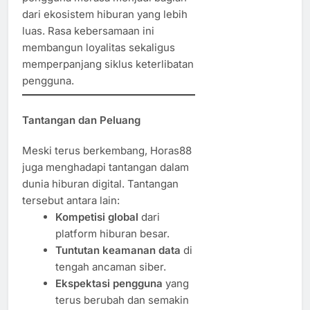
dari ekosistem hiburan yang lebih
luas. Rasa kebersamaan ini
membangun loyalitas sekaligus
memperpanjang siklus keterlibatan
pengguna.
Tantangan dan Peluang
Meski terus berkembang, Horas88
juga menghadapi tantangan dalam
dunia hiburan digital. Tantangan
tersebut antara lain:
Kompetisi global
dari
platform hiburan besar.
Tuntutan keamanan data
di
tengah ancaman siber.
Ekspektasi pengguna
yang
terus berubah dan semakin