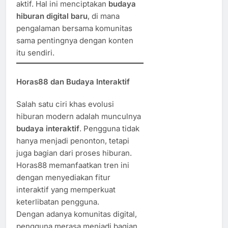
aktif. Hal ini menciptakan
budaya
hiburan digital baru
, di mana
pengalaman bersama komunitas
sama pentingnya dengan konten
itu sendiri.
Horas88 dan Budaya Interaktif
Salah satu ciri khas evolusi
hiburan modern adalah munculnya
budaya interaktif
. Pengguna tidak
hanya menjadi penonton, tetapi
juga bagian dari proses hiburan.
Horas88 memanfaatkan tren ini
dengan menyediakan fitur
interaktif yang memperkuat
keterlibatan pengguna.
Dengan adanya komunitas digital,
pengguna merasa menjadi bagian