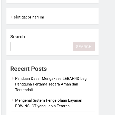
slot gacor hari ini
Search
SEARCH
Recent Posts
Panduan Dasar Mengakses LEBAH4D bagi
Pengguna Pertama secara Aman dan
Terkendali
Mengenal Sistem Pengelolaan Layanan
EDWINSLOT yang Lebih Terarah