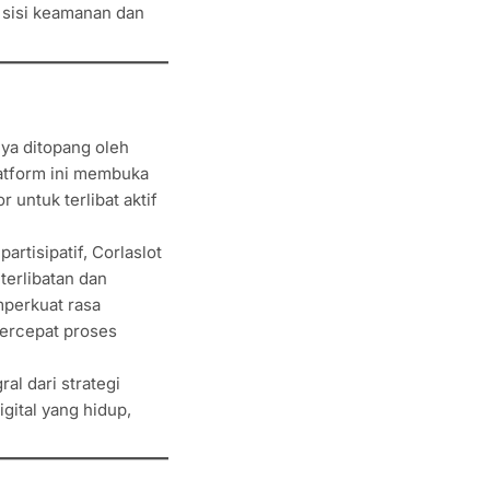
i sisi keamanan dan
ya ditopang oleh
Platform ini membuka
untuk terlibat aktif
artisipatif, Corlaslot
terlibatan dan
mperkuat rasa
ercepat proses
al dari strategi
ital yang hidup,