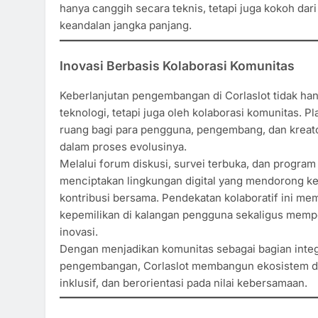
hanya canggih secara teknis, tetapi juga kokoh dar
keandalan jangka panjang.
Inovasi Berbasis Kolaborasi Komunitas
Keberlanjutan pengembangan di Corlaslot tidak han
teknologi, tetapi juga oleh kolaborasi komunitas. 
ruang bagi para pengguna, pengembang, dan kreator 
dalam proses evolusinya.
Melalui forum diskusi, survei terbuka, dan program p
menciptakan lingkungan digital yang mendorong ke
kontribusi bersama. Pendekatan kolaboratif ini me
kepemilikan di kalangan pengguna sekaligus memp
inovasi.
Dengan menjadikan komunitas sebagai bagian integr
pengembangan, Corlaslot membangun ekosistem dig
inklusif, dan berorientasi pada nilai kebersamaan.