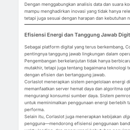
Dengan menggabungkan analisis data dan suara kom
mampu menghadirkan inovasi yang tidak hanya rele
tetapi juga sesuai dengan harapan dan kebutuhan 
Efisiensi Energi dan Tanggung Jawab Digit
Sebagai platform digital yang terus berkembang, C
pentingnya tanggung jawab lingkungan dalam opera
Pengembangan berkelanjutan tidak hanya berbicara
mutakhir, tetapi juga tentang bagaimana teknologi t
dengan efisien dan bertanggung jawab.
Corlaslot menerapkan sistem pengelolaan energi di
memanfaatkan server hemat daya dan algoritma opt
mengurangi konsumsi sumber daya. Sistem pemros
untuk meminimalkan penggunaan energi berlebih 
performa.
Selain itu, Corlaslot juga menerapkan kebijakan
dig
pengguna—mendorong efisiensi penggunaan band