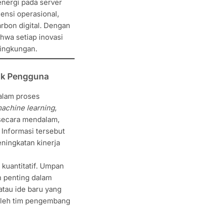
energi pada server
iensi operasional,
arbon digital. Dengan
hwa setiap inovasi
lingkungan.
ik Pengguna
alam proses
achine learning
,
secara mendalam,
. Informasi tersebut
ningkatan kinerja
 kuantitatif. Umpan
n penting dalam
atau ide baru yang
 oleh tim pengembang