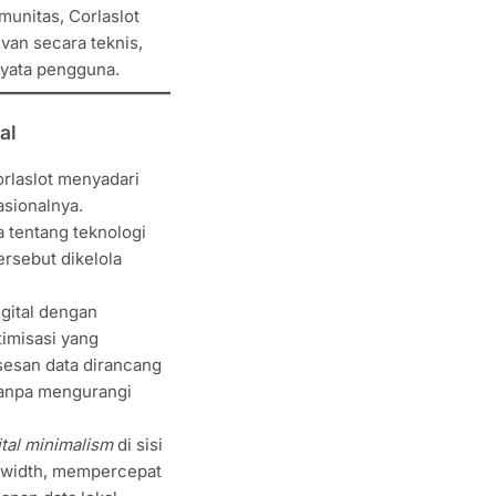
unitas, Corlaslot
van secara teknis,
nyata pengguna.
al
orlaslot menyadari
sionalnya.
 tentang teknologi
ersebut dikelola
gital dengan
imisasi yang
esan data dirancang
tanpa mengurangi
ital minimalism
di sisi
width, mempercepat