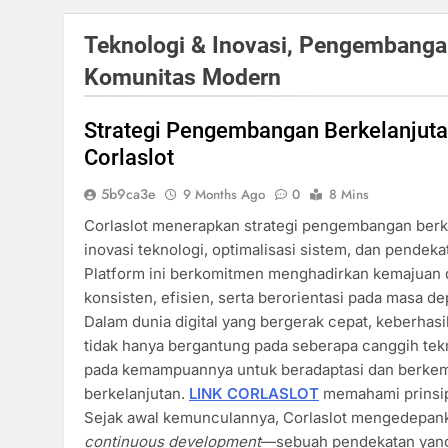
Teknologi & Inovasi, Pengembangan
Komunitas Modern
Strategi Pengembangan Berkelanjuta
Corlaslot
5b9ca3e
9 Months Ago
0
8 Mins
Corlaslot menerapkan strategi pengembangan berke
inovasi teknologi, optimalisasi sistem, dan pende
Platform ini berkomitmen menghadirkan kemajuan d
konsisten, efisien, serta berorientasi pada masa de
Dalam dunia digital yang bergerak cepat, keberhas
tidak hanya bergantung pada seberapa canggih tekn
pada kemampuannya untuk beradaptasi dan berke
berkelanjutan.
LINK CORLASLOT
memahami prinsip 
Sejak awal kemunculannya, Corlaslot mengedepanka
continuous development
—sebuah pendekatan yan