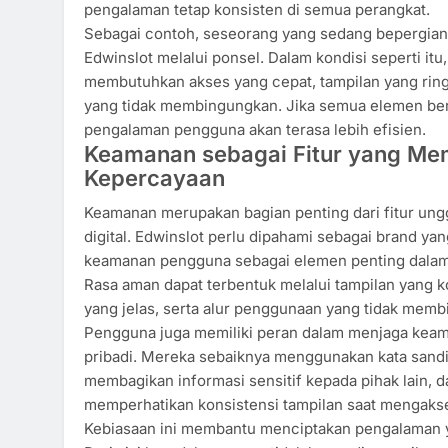
pengalaman tetap konsisten di semua perangkat.
Sebagai contoh, seseorang yang sedang bepergi
Edwinslot melalui ponsel. Dalam kondisi seperti itu
membutuhkan akses yang cepat, tampilan yang ring
yang tidak membingungkan. Jika semua elemen ber
pengalaman pengguna akan terasa lebih efisien.
Keamanan sebagai Fitur yang M
Kepercayaan
Keamanan merupakan bagian penting dari fitur un
digital. Edwinslot perlu dipahami sebagai brand y
keamanan pengguna sebagai elemen penting dalam
Rasa aman dapat terbentuk melalui tampilan yang k
yang jelas, serta alur penggunaan yang tidak mem
Pengguna juga memiliki peran dalam menjaga keam
pribadi. Mereka sebaiknya menggunakan kata sandi 
membagikan informasi sensitif kepada pihak lain, d
memperhatikan konsistensi tampilan saat mengakses
Kebiasaan ini membantu menciptakan pengalaman y