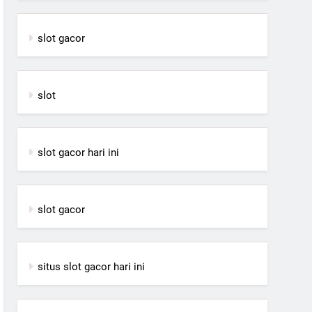
slot gacor
slot
slot gacor hari ini
slot gacor
situs slot gacor hari ini