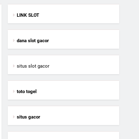
LINK SLOT
dana slot gacor
situs slot gacor
toto togel
situs gacor