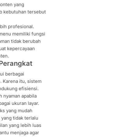
Konten yang
b kebutuhan tersebut
bih profesional.
menu memiliki fungsi
laman tidak berubah
uat kepercayaan
ten.
 Perangkat
ui berbagai
. Karena itu, sistem
ndukung efisiensi.
h nyaman apabila
agai ukuran layar.
eks yang mudah
yang tidak terlalu
an yang lebih luas
bantu menjaga agar