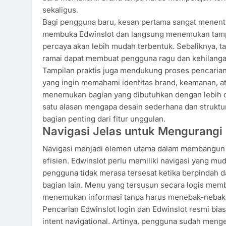
sekaligus.
Bagi pengguna baru, kesan pertama sangat menent
membuka Edwinslot dan langsung menemukan tampil
percaya akan lebih mudah terbentuk. Sebaliknya, ta
ramai dapat membuat pengguna ragu dan kehilanga
Tampilan praktis juga mendukung proses pencaria
yang ingin memahami identitas brand, keamanan, at
menemukan bagian yang dibutuhkan dengan lebih ce
satu alasan mengapa desain sederhana dan struktur
bagian penting dari fitur unggulan.
Navigasi Jelas untuk Mengurangi
Navigasi menjadi elemen utama dalam membangun
efisien. Edwinslot perlu memiliki navigasi yang mu
pengguna tidak merasa tersesat ketika berpindah da
bagian lain. Menu yang tersusun secara logis me
menemukan informasi tanpa harus menebak-nebak
Pencarian Edwinslot login dan Edwinslot resmi bi
intent navigational. Artinya, pengguna sudah meng