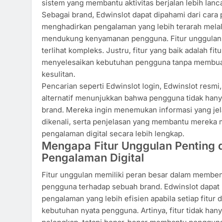
sistem yang membantu aktivitas berjalan lebih lanca
Sebagai brand, Edwinslot dapat dipahami dari cara p
menghadirkan pengalaman yang lebih terarah melalui
mendukung kenyamanan pengguna. Fitur unggulan t
terlihat kompleks. Justru, fitur yang baik adalah f
menyelesaikan kebutuhan pengguna tanpa membu
kesulitan.
Pencarian seperti Edwinslot login, Edwinslot resmi
alternatif menunjukkan bahwa pengguna tidak han
brand. Mereka ingin menemukan informasi yang je
dikenali, serta penjelasan yang membantu merek
pengalaman digital secara lebih lengkap.
Mengapa Fitur Unggulan Penting 
Pengalaman Digital
Fitur unggulan memiliki peran besar dalam memben
pengguna terhadap sebuah brand. Edwinslot dapa
pengalaman yang lebih efisien apabila setiap fitur
kebutuhan nyata pengguna. Artinya, fitur tidak hany