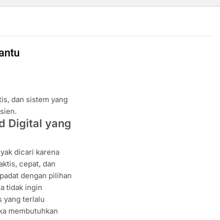
antu
is, dan sistem yang
sien.
 Digital yang
nyak dicari karena
tis, cepat, dan
padat dengan pilihan
a tidak ingin
yang terlalu
reka membutuhkan