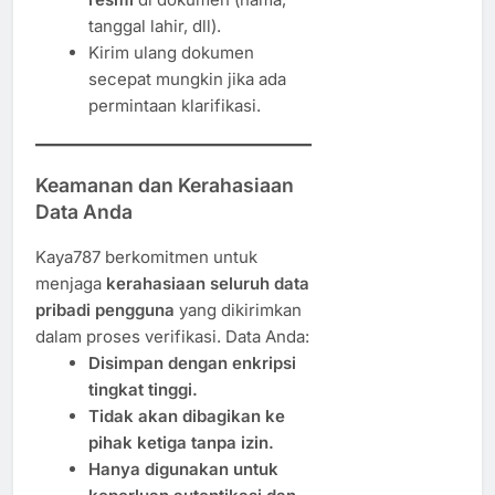
tanggal lahir, dll).
Kirim ulang dokumen
secepat mungkin jika ada
permintaan klarifikasi.
Keamanan dan Kerahasiaan
Data Anda
Kaya787 berkomitmen untuk
menjaga
kerahasiaan seluruh data
pribadi pengguna
yang dikirimkan
dalam proses verifikasi. Data Anda:
Disimpan dengan enkripsi
tingkat tinggi.
Tidak akan dibagikan ke
pihak ketiga tanpa izin.
Hanya digunakan untuk