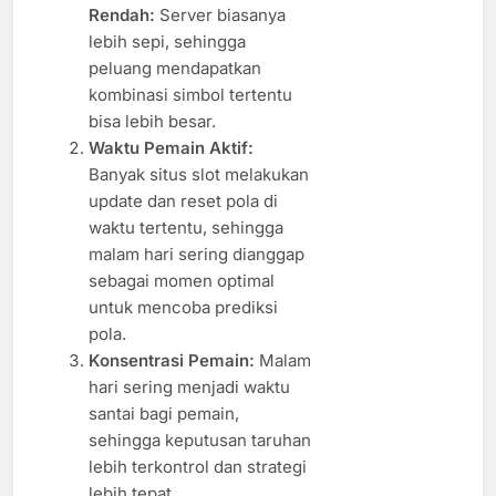
Rendah:
Server biasanya
lebih sepi, sehingga
peluang mendapatkan
kombinasi simbol tertentu
bisa lebih besar.
Waktu Pemain Aktif:
Banyak situs slot melakukan
update dan reset pola di
waktu tertentu, sehingga
malam hari sering dianggap
sebagai momen optimal
untuk mencoba prediksi
pola.
Konsentrasi Pemain:
Malam
hari sering menjadi waktu
santai bagi pemain,
sehingga keputusan taruhan
lebih terkontrol dan strategi
lebih tepat.