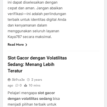
ini dapat diselesaikan dengan
cepat dan aman. Jangan abaikan
verifikasi—ini adalah perlindungan
terbaik untuk identitas digital Anda
dan kenyamanan dalam
menggunakan seluruh layanan
Kaya787 secara maksimal.
Read More
Slot Gacor dengan Volatilitas
Sedang: Menang Lebih
Teratur
5b9ca3e
2 years
ago
0
10 mins
Pelajari mengapa
slot gacor
dengan volatilitas sedang
bisa
menjadi pilihan terbaik untuk