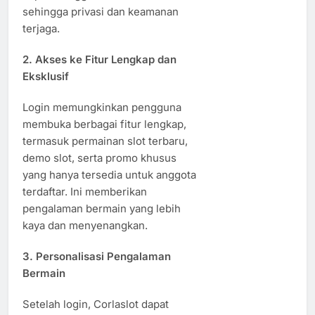
sehingga privasi dan keamanan
terjaga.
2. Akses ke Fitur Lengkap dan
Eksklusif
Login memungkinkan pengguna
membuka berbagai fitur lengkap,
termasuk permainan slot terbaru,
demo slot, serta promo khusus
yang hanya tersedia untuk anggota
terdaftar. Ini memberikan
pengalaman bermain yang lebih
kaya dan menyenangkan.
3. Personalisasi Pengalaman
Bermain
Setelah login, Corlaslot dapat