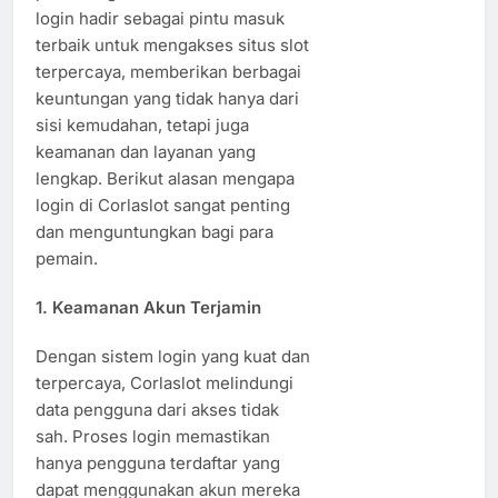
login hadir sebagai pintu masuk
terbaik untuk mengakses situs slot
terpercaya, memberikan berbagai
keuntungan yang tidak hanya dari
sisi kemudahan, tetapi juga
keamanan dan layanan yang
lengkap. Berikut alasan mengapa
login di Corlaslot sangat penting
dan menguntungkan bagi para
pemain.
1. Keamanan Akun Terjamin
Dengan sistem login yang kuat dan
terpercaya, Corlaslot melindungi
data pengguna dari akses tidak
sah. Proses login memastikan
hanya pengguna terdaftar yang
dapat menggunakan akun mereka