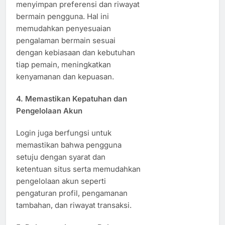
menyimpan preferensi dan riwayat
bermain pengguna. Hal ini
memudahkan penyesuaian
pengalaman bermain sesuai
dengan kebiasaan dan kebutuhan
tiap pemain, meningkatkan
kenyamanan dan kepuasan.
4. Memastikan Kepatuhan dan
Pengelolaan Akun
Login juga berfungsi untuk
memastikan bahwa pengguna
setuju dengan syarat dan
ketentuan situs serta memudahkan
pengelolaan akun seperti
pengaturan profil, pengamanan
tambahan, dan riwayat transaksi.