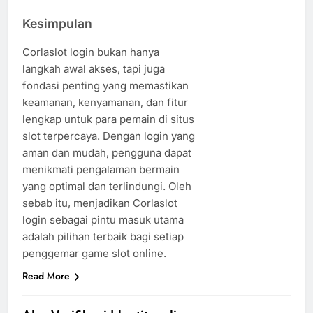
Kesimpulan
Corlaslot login bukan hanya
langkah awal akses, tapi juga
fondasi penting yang memastikan
keamanan, kenyamanan, dan fitur
lengkap untuk para pemain di situs
slot terpercaya. Dengan login yang
aman dan mudah, pengguna dapat
menikmati pengalaman bermain
yang optimal dan terlindungi. Oleh
sebab itu, menjadikan Corlaslot
login sebagai pintu masuk utama
adalah pilihan terbaik bagi setiap
penggemar game slot online.
Read More