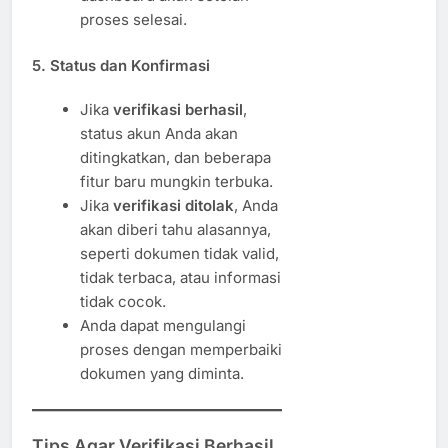
proses selesai.
5.
Status dan Konfirmasi
Jika
verifikasi berhasil
,
status akun Anda akan
ditingkatkan, dan beberapa
fitur baru mungkin terbuka.
Jika
verifikasi ditolak
, Anda
akan diberi tahu alasannya,
seperti dokumen tidak valid,
tidak terbaca, atau informasi
tidak cocok.
Anda dapat mengulangi
proses dengan memperbaiki
dokumen yang diminta.
Tips Agar Verifikasi Berhasil