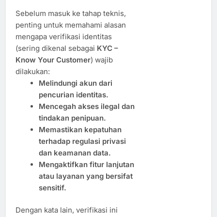
Sebelum masuk ke tahap teknis,
penting untuk memahami alasan
mengapa verifikasi identitas
(sering dikenal sebagai
KYC –
Know Your Customer
) wajib
dilakukan:
Melindungi akun dari
pencurian identitas.
Mencegah akses ilegal dan
tindakan penipuan.
Memastikan kepatuhan
terhadap regulasi privasi
dan keamanan data.
Mengaktifkan fitur lanjutan
atau layanan yang bersifat
sensitif.
Dengan kata lain, verifikasi ini