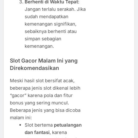
Berhenti di Waktu Tepat:
Jangan terlalu serakah. Jika
sudah mendapatkan
kemenangan signifikan,
sebaiknya berhenti atau
simpan sebagian
kemenangan.
Slot Gacor Malam Ini yang
Direkomendasikan
Meski hasil slot bersifat acak,
beberapa jenis slot dikenal lebih
“gacor” karena pola dan fitur
bonus yang sering muncul.
Beberapa jenis yang bisa dicoba
malam ini:
Slot bertema
petualangan
dan fantasi
, karena