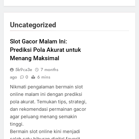
Uncategorized
Slot Gacor Malam Ini:
Prediksi Pola Akurat untuk
Menang Maksimal
5b9ca3e
7 months
ago
0
6 mins
Nikmati pengalaman bermain slot
online malam ini dengan prediksi
pola akurat. Temukan tips, strategi,
dan rekomendasi permainan gacor
agar peluang menang semakin
tinggi.
Bermain slot online kini menjadi
salah satu hiburan digital favorit