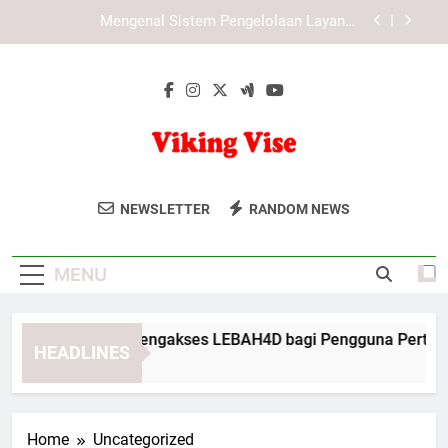
Skip
Mengenal Sistem Pengelolaan Layanan LEBAH4D
to
yang Lebih Terarah
content
Cara Menjaga Kenyamanan saat Menggunakan
KAYA787
Panduan Dasar Mengakses LEBAH4D bagi
Pengguna Pertama secara Aman dan Terkendali
Mengenal Sistem Pengelolaan Layanan
EDWINSLOT yang Lebih Terarah
Viking Vise
Nikmati Petualangan Luar Ruangan
Mengenal Sistem Pengelolaan Layanan LEBAH4D
NEWSLETTER
RANDOM NEWS
yang Lebih Terarah
Dengan Peralatan Terbaik Dari Viking
Cara Menjaga Kenyamanan saat Menggunakan
Vise. Kualitas Tinggi Untuk Mendukung
KAYA787
MENU
Perjalanan Anda Di Alam Bebas.
nduan Dasar Mengakses LEBAH4D bagi Pengguna Pertama se
HEADLINES
eeks Ago
Home
Uncategorized