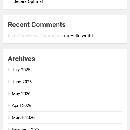
Secara Optimal
Recent Comments
A WordPress Commenter
on
Hello world!
Archives
July 2026
June 2026
May 2026
April 2026
March 2026
February 2026