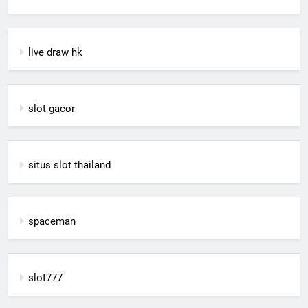
live draw hk
slot gacor
situs slot thailand
spaceman
slot777