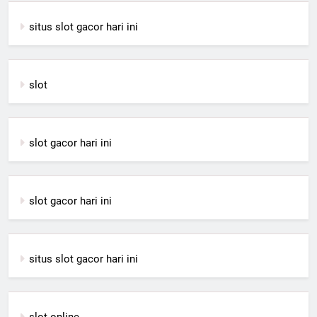
situs slot gacor hari ini
slot
slot gacor hari ini
slot gacor hari ini
situs slot gacor hari ini