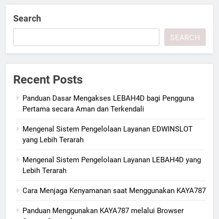
Search
SEARCH
Recent Posts
Panduan Dasar Mengakses LEBAH4D bagi Pengguna
Pertama secara Aman dan Terkendali
Mengenal Sistem Pengelolaan Layanan EDWINSLOT
yang Lebih Terarah
Mengenal Sistem Pengelolaan Layanan LEBAH4D yang
Lebih Terarah
Cara Menjaga Kenyamanan saat Menggunakan KAYA787
Panduan Menggunakan KAYA787 melalui Browser