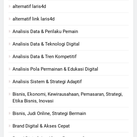
alternatif laris4d
alternatif link laris4d
Analisis Data & Perilaku Pemain
Analisis Data & Teknologi Digital
Analisis Data & Tren Kompetitif
Analisis Pola Permainan & Edukasi Digital
Analisis Sistem & Strategi Adaptif
Bisnis, Ekonomi, Kewirausahaan, Pemasaran, Strategi,
Etika Bisnis, Inovasi
Bisnis, Judi Online, Strategi Bermain
Brand Digital & Akses Cepat