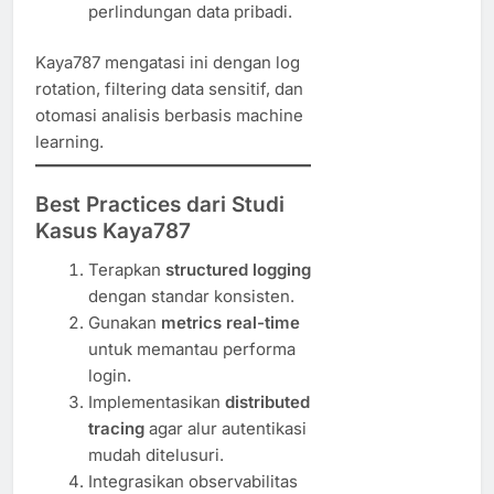
perlindungan data pribadi.
Kaya787 mengatasi ini dengan log
rotation, filtering data sensitif, dan
otomasi analisis berbasis machine
learning.
Best Practices dari Studi
Kasus Kaya787
Terapkan
structured logging
dengan standar konsisten.
Gunakan
metrics real-time
untuk memantau performa
login.
Implementasikan
distributed
tracing
agar alur autentikasi
mudah ditelusuri.
Integrasikan observabilitas