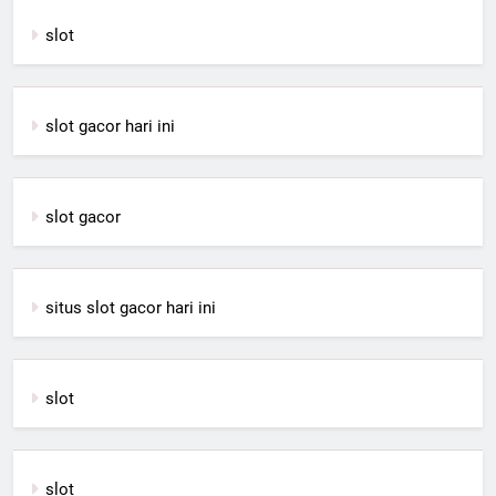
slot
slot gacor hari ini
slot gacor
situs slot gacor hari ini
slot
slot