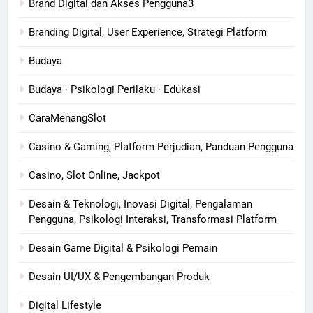
Brand Digital dan Akses Pengguna3
Branding Digital, User Experience, Strategi Platform
Budaya
Budaya · Psikologi Perilaku · Edukasi
CaraMenangSlot
Casino & Gaming, Platform Perjudian, Panduan Pengguna
Casino, Slot Online, Jackpot
Desain & Teknologi, Inovasi Digital, Pengalaman
Pengguna, Psikologi Interaksi, Transformasi Platform
Desain Game Digital & Psikologi Pemain
Desain UI/UX & Pengembangan Produk
Digital Lifestyle