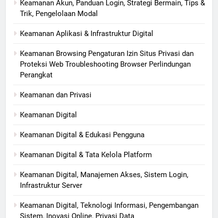
Keamanan Akun, Panduan Login, Strategi Bermain, Tips &
Trik, Pengelolaan Modal
Keamanan Aplikasi & Infrastruktur Digital
Keamanan Browsing Pengaturan Izin Situs Privasi dan
Proteksi Web Troubleshooting Browser Perlindungan
Perangkat
Keamanan dan Privasi
Keamanan Digital
Keamanan Digital & Edukasi Pengguna
Keamanan Digital & Tata Kelola Platform
Keamanan Digital, Manajemen Akses, Sistem Login,
Infrastruktur Server
Keamanan Digital, Teknologi Informasi, Pengembangan
Sistem, Inovasi Online, Privasi Data