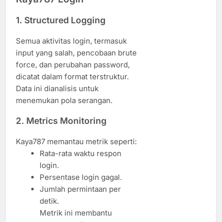
1.
Structured Logging
Semua aktivitas login, termasuk
input yang salah, pencobaan brute
force, dan perubahan password,
dicatat dalam format terstruktur.
Data ini dianalisis untuk
menemukan pola serangan.
2.
Metrics Monitoring
Kaya787 memantau metrik seperti:
Rata-rata waktu respon
login.
Persentase login gagal.
Jumlah permintaan per
detik.
Metrik ini membantu