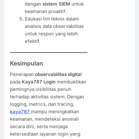
dengan
sistem SIEM
untuk
keamanan proaktif.
Edukasi tim teknis dalam
analisis data observabilitas
untuk respon yang lebih
efektif.
Kesimpulan
Penerapan
observabilitas digital
pada
Kaya787 Login
membuktikan
pentingnya visibilitas penuh
terhadap aktivitas sistem. Dengan
logging, metrics, dan tracing,
kaya787
mampu meningkatkan
keamanan, mendeteksi anomali
secara dini, serta menjaga
ketersediaan layanan login yang