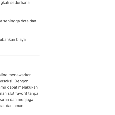
gkah sederhana,
t sehingga data dan
bebankan biaya
nline menawarkan
ansaksi. Dengan
kamu dapat melakukan
an slot favorit tanpa
ayaran dan menjaga
car dan aman.