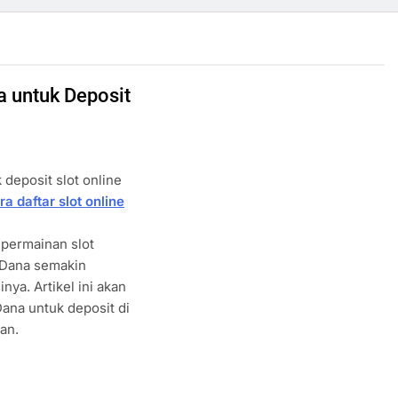
 untuk Deposit
deposit slot online
ra daftar slot online
permainan slot
i Dana semakin
ya. Artikel ini akan
na untuk deposit di
an.