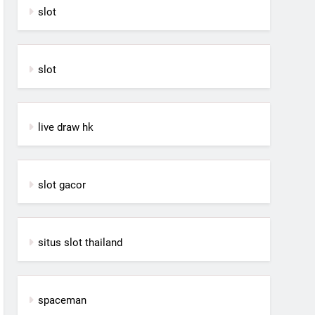
slot
slot
live draw hk
slot gacor
situs slot thailand
spaceman