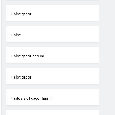
slot gacor
slot
slot gacor hari ini
slot gacor
situs slot gacor hari ini