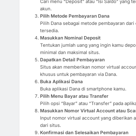
Cari menu “Deposit” atau “Isi Saldo” yang t
akun.
Pilih Metode Pembayaran Dana
Pilih Dana sebagai metode pembayaran dari 
tersedia.
Masukkan Nominal Deposit
Tentukan jumlah uang yang ingin kamu depos
minimal dan maksimal situs.
Dapatkan Detail Pembayaran
Situs akan memberikan nomor virtual accou
khusus untuk pembayaran via Dana.
Buka Aplikasi Dana
Buka aplikasi Dana di smartphone kamu.
Pilih Menu Bayar atau Transfer
Pilih opsi “Bayar” atau “Transfer” pada aplik
Masukkan Nomor Virtual Account atau Sc
Input nomor virtual account yang diberikan 
dari situs.
Konfirmasi dan Selesaikan Pembayaran