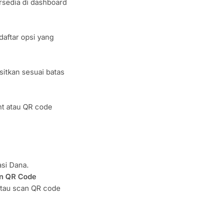
ersedia di dashboard
daftar opsi yang
itkan sesuai batas
nt atau QR code
asi Dana.
an QR Code
atau scan QR code