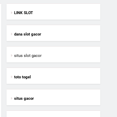
LINK SLOT
dana slot gacor
situs slot gacor
toto togel
situs gacor