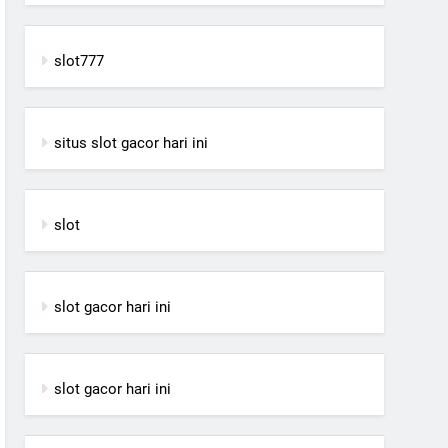
slot777
situs slot gacor hari ini
slot
slot gacor hari ini
slot gacor hari ini