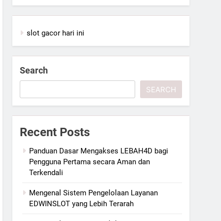
slot gacor hari ini
Search
SEARCH
Recent Posts
Panduan Dasar Mengakses LEBAH4D bagi
Pengguna Pertama secara Aman dan
Terkendali
Mengenal Sistem Pengelolaan Layanan
EDWINSLOT yang Lebih Terarah