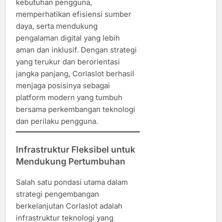
kebutuhan pengguna,
memperhatikan efisiensi sumber
daya, serta mendukung
pengalaman digital yang lebih
aman dan inklusif. Dengan strategi
yang terukur dan berorientasi
jangka panjang, Corlaslot berhasil
menjaga posisinya sebagai
platform modern yang tumbuh
bersama perkembangan teknologi
dan perilaku pengguna.
Infrastruktur Fleksibel untuk
Mendukung Pertumbuhan
Salah satu pondasi utama dalam
strategi pengembangan
berkelanjutan Corlaslot adalah
infrastruktur teknologi yang