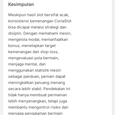
Kesimpulan
Meskipun hasil slot bersifat acak,
konsistensi kemenangan CorlaSlot
bisa dicapai melalui strategi dan
disiplin. Dengan memahami mesin,
mengelola modal, memanfaatkan
bonus, menetapkan target
kemenangan dan stop-loss,
mengevaluasi pola bermain,
menjaga mental, dan
menggunakan statistik mesin
sebagai panduan, pemain dapat
meningkatkan peluang menang
secara lebih stabil. Pendekatan ini
tidak hanya membuat permainan
lebih menyenangkan, tetapi juga
membantu mengontrol risiko dan
menjaga pengalaman bermain