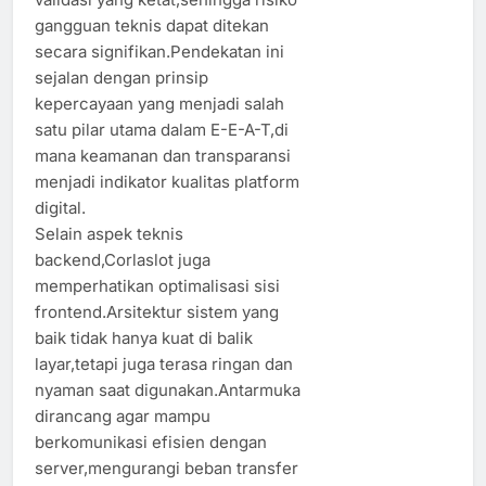
gangguan teknis dapat ditekan
secara signifikan.Pendekatan ini
sejalan dengan prinsip
kepercayaan yang menjadi salah
satu pilar utama dalam E-E-A-T,di
mana keamanan dan transparansi
menjadi indikator kualitas platform
digital.
Selain aspek teknis
backend,Corlaslot juga
memperhatikan optimalisasi sisi
frontend.Arsitektur sistem yang
baik tidak hanya kuat di balik
layar,tetapi juga terasa ringan dan
nyaman saat digunakan.Antarmuka
dirancang agar mampu
berkomunikasi efisien dengan
server,mengurangi beban transfer