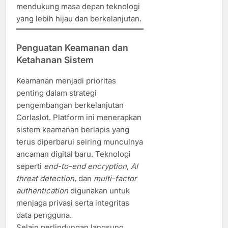
mendukung masa depan teknologi
yang lebih hijau dan berkelanjutan.
Penguatan Keamanan dan
Ketahanan Sistem
Keamanan menjadi prioritas
penting dalam strategi
pengembangan berkelanjutan
Corlaslot. Platform ini menerapkan
sistem keamanan berlapis yang
terus diperbarui seiring munculnya
ancaman digital baru. Teknologi
seperti
end-to-end encryption
,
AI
threat detection
, dan
multi-factor
authentication
digunakan untuk
menjaga privasi serta integritas
data pengguna.
Selain perlindungan langsung