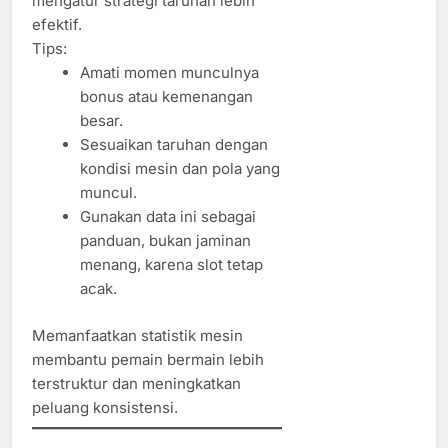
mengatur strategi taruhan lebih
efektif.
Tips:
Amati momen munculnya
bonus atau kemenangan
besar.
Sesuaikan taruhan dengan
kondisi mesin dan pola yang
muncul.
Gunakan data ini sebagai
panduan, bukan jaminan
menang, karena slot tetap
acak.
Memanfaatkan statistik mesin
membantu pemain bermain lebih
terstruktur dan meningkatkan
peluang konsistensi.