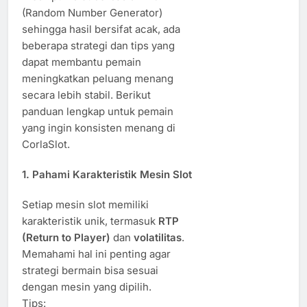
(Random Number Generator)
sehingga hasil bersifat acak, ada
beberapa strategi dan tips yang
dapat membantu pemain
meningkatkan peluang menang
secara lebih stabil. Berikut
panduan lengkap untuk pemain
yang ingin konsisten menang di
CorlaSlot.
1. Pahami Karakteristik Mesin Slot
Setiap mesin slot memiliki
karakteristik unik, termasuk
RTP
(Return to Player)
dan
volatilitas
.
Memahami hal ini penting agar
strategi bermain bisa sesuai
dengan mesin yang dipilih.
Tips: