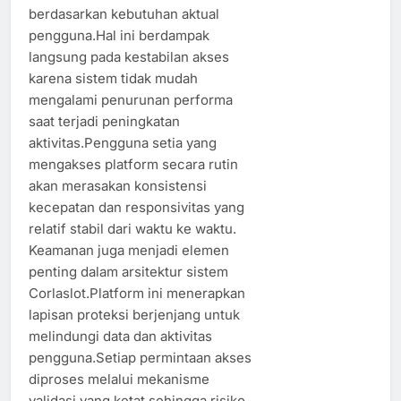
berdasarkan kebutuhan aktual
pengguna.Hal ini berdampak
langsung pada kestabilan akses
karena sistem tidak mudah
mengalami penurunan performa
saat terjadi peningkatan
aktivitas.Pengguna setia yang
mengakses platform secara rutin
akan merasakan konsistensi
kecepatan dan responsivitas yang
relatif stabil dari waktu ke waktu.
Keamanan juga menjadi elemen
penting dalam arsitektur sistem
Corlaslot.Platform ini menerapkan
lapisan proteksi berjenjang untuk
melindungi data dan aktivitas
pengguna.Setiap permintaan akses
diproses melalui mekanisme
validasi yang ketat,sehingga risiko