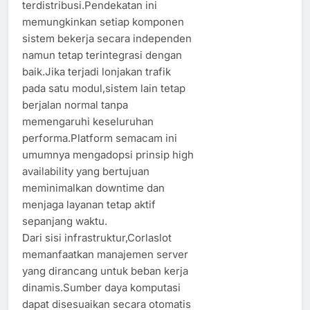
terdistribusi.Pendekatan ini
memungkinkan setiap komponen
sistem bekerja secara independen
namun tetap terintegrasi dengan
baik.Jika terjadi lonjakan trafik
pada satu modul,sistem lain tetap
berjalan normal tanpa
memengaruhi keseluruhan
performa.Platform semacam ini
umumnya mengadopsi prinsip high
availability yang bertujuan
meminimalkan downtime dan
menjaga layanan tetap aktif
sepanjang waktu.
Dari sisi infrastruktur,Corlaslot
memanfaatkan manajemen server
yang dirancang untuk beban kerja
dinamis.Sumber daya komputasi
dapat disesuaikan secara otomatis