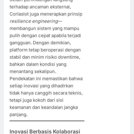
terhadap ancaman eksternal,
Corlaslot juga menerapkan prinsip
resilience engineering
—
membangun sistem yang mampu
pulih dengan cepat apabila terjadi
gangguan. Dengan demikian,
platform tetap beroperasi dengan
stabil dan minim risiko downtime,
bahkan dalam kondisi yang
menantang sekalipun.
Pendekatan ini memastikan bahwa
setiap inovasi yang dihadirkan
tidak hanya canggih secara teknis,
tetapi juga kokoh dari sisi
keamanan dan keandalan jangka
panjang.
Inovasi Berbasis Kolaborasi