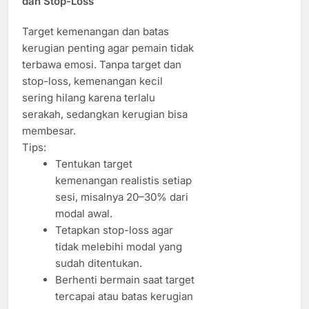
dan Stop-Loss
Target kemenangan dan batas
kerugian penting agar pemain tidak
terbawa emosi. Tanpa target dan
stop-loss, kemenangan kecil
sering hilang karena terlalu
serakah, sedangkan kerugian bisa
membesar.
Tips:
Tentukan target
kemenangan realistis setiap
sesi, misalnya 20–30% dari
modal awal.
Tetapkan stop-loss agar
tidak melebihi modal yang
sudah ditentukan.
Berhenti bermain saat target
tercapai atau batas kerugian