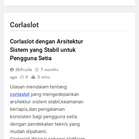
Corlaslot
Corlaslot dengan Arsitektur
Sistem yang Stabil untuk
Pengguna Setia
5b9ca3e
7 months
ago
0
5 mins
Ulasan mendalam tentang
corlaslot
yang mengedepankan
arsitektur sistem stabil,keamanan
berlapis,dan pengalaman
konsisten bagi pengguna setia
dengan pendekatan teknis yang
mudah dipahami.
Corlaslot dikenal sebagai platform