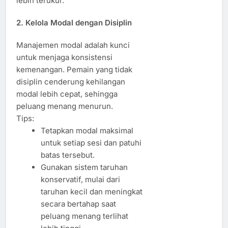
lebih terukur.
2. Kelola Modal dengan Disiplin
Manajemen modal adalah kunci
untuk menjaga konsistensi
kemenangan. Pemain yang tidak
disiplin cenderung kehilangan
modal lebih cepat, sehingga
peluang menang menurun.
Tips:
Tetapkan modal maksimal
untuk setiap sesi dan patuhi
batas tersebut.
Gunakan sistem taruhan
konservatif, mulai dari
taruhan kecil dan meningkat
secara bertahap saat
peluang menang terlihat