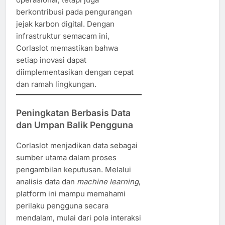
berkontribusi pada pengurangan
jejak karbon digital. Dengan
infrastruktur semacam ini,
Corlaslot memastikan bahwa
setiap inovasi dapat
diimplementasikan dengan cepat
dan ramah lingkungan.
Peningkatan Berbasis Data
dan Umpan Balik Pengguna
Corlaslot menjadikan data sebagai
sumber utama dalam proses
pengambilan keputusan. Melalui
analisis data dan
machine learning
,
platform ini mampu memahami
perilaku pengguna secara
mendalam, mulai dari pola interaksi