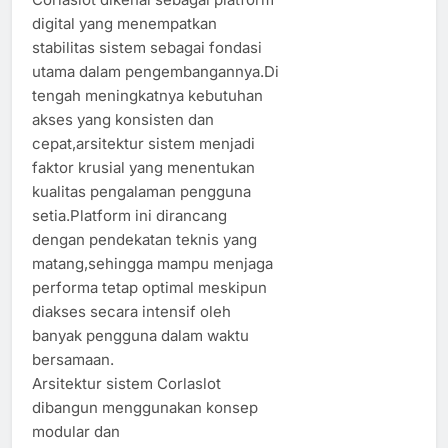
digital yang menempatkan
stabilitas sistem sebagai fondasi
utama dalam pengembangannya.Di
tengah meningkatnya kebutuhan
akses yang konsisten dan
cepat,arsitektur sistem menjadi
faktor krusial yang menentukan
kualitas pengalaman pengguna
setia.Platform ini dirancang
dengan pendekatan teknis yang
matang,sehingga mampu menjaga
performa tetap optimal meskipun
diakses secara intensif oleh
banyak pengguna dalam waktu
bersamaan.
Arsitektur sistem Corlaslot
dibangun menggunakan konsep
modular dan