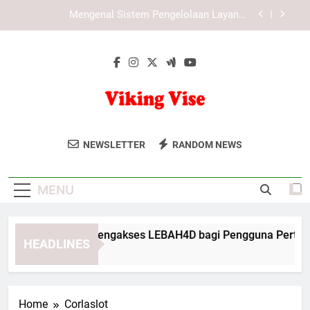
Skip
Mengenal Sistem Pengelolaan Layanan LEBAH4D
to
yang Lebih Terarah
content
Cara Menjaga Kenyamanan saat Menggunakan
KAYA787
Panduan Dasar Mengakses LEBAH4D bagi
Pengguna Pertama secara Aman dan Terkendali
Mengenal Sistem Pengelolaan Layanan
EDWINSLOT yang Lebih Terarah
Viking Vise
Nikmati Petualangan Luar Ruangan
Mengenal Sistem Pengelolaan Layanan LEBAH4D
NEWSLETTER
RANDOM NEWS
yang Lebih Terarah
Dengan Peralatan Terbaik Dari Viking
Cara Menjaga Kenyamanan saat Menggunakan
Vise. Kualitas Tinggi Untuk Mendukung
KAYA787
MENU
Perjalanan Anda Di Alam Bebas.
nduan Dasar Mengakses LEBAH4D bagi Pengguna Pertama se
HEADLINES
Weeks Ago
Home
Corlaslot