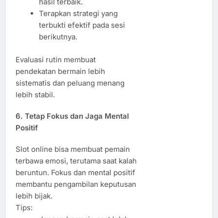
hasil terbaik.
Terapkan strategi yang
terbukti efektif pada sesi
berikutnya.
Evaluasi rutin membuat
pendekatan bermain lebih
sistematis dan peluang menang
lebih stabil.
6. Tetap Fokus dan Jaga Mental
Positif
Slot online bisa membuat pemain
terbawa emosi, terutama saat kalah
beruntun. Fokus dan mental positif
membantu pengambilan keputusan
lebih bijak.
Tips: