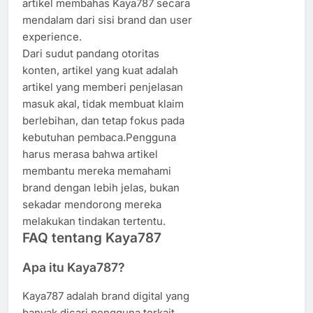
artikel membahas Kaya787 secara
mendalam dari sisi brand dan user
experience.
Dari sudut pandang otoritas
konten, artikel yang kuat adalah
artikel yang memberi penjelasan
masuk akal, tidak membuat klaim
berlebihan, dan tetap fokus pada
kebutuhan pembaca.Pengguna
harus merasa bahwa artikel
membantu mereka memahami
brand dengan lebih jelas, bukan
sekadar mendorong mereka
melakukan tindakan tertentu.
FAQ tentang Kaya787
Apa itu Kaya787?
Kaya787 adalah brand digital yang
banyak dicari pengguna terkait