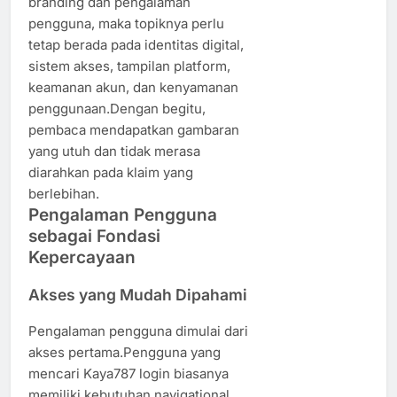
branding dan pengalaman
pengguna, maka topiknya perlu
tetap berada pada identitas digital,
sistem akses, tampilan platform,
keamanan akun, dan kenyamanan
penggunaan.Dengan begitu,
pembaca mendapatkan gambaran
yang utuh dan tidak merasa
diarahkan pada klaim yang
berlebihan.
Pengalaman Pengguna
sebagai Fondasi
Kepercayaan
Akses yang Mudah Dipahami
Pengalaman pengguna dimulai dari
akses pertama.Pengguna yang
mencari Kaya787 login biasanya
memiliki kebutuhan navigational,