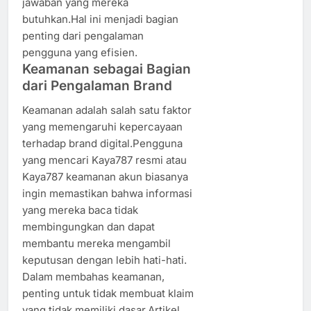
jawaban yang mereka
butuhkan.Hal ini menjadi bagian
penting dari pengalaman
pengguna yang efisien.
Keamanan sebagai Bagian
dari Pengalaman Brand
Keamanan adalah salah satu faktor
yang memengaruhi kepercayaan
terhadap brand digital.Pengguna
yang mencari Kaya787 resmi atau
Kaya787 keamanan akun biasanya
ingin memastikan bahwa informasi
yang mereka baca tidak
membingungkan dan dapat
membantu mereka mengambil
keputusan dengan lebih hati-hati.
Dalam membahas keamanan,
penting untuk tidak membuat klaim
yang tidak memiliki dasar.Artikel