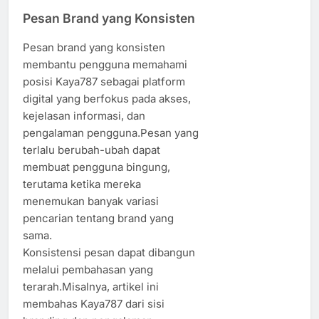
Pesan Brand yang Konsisten
Pesan brand yang konsisten
membantu pengguna memahami
posisi Kaya787 sebagai platform
digital yang berfokus pada akses,
kejelasan informasi, dan
pengalaman pengguna.Pesan yang
terlalu berubah-ubah dapat
membuat pengguna bingung,
terutama ketika mereka
menemukan banyak variasi
pencarian tentang brand yang
sama.
Konsistensi pesan dapat dibangun
melalui pembahasan yang
terarah.Misalnya, artikel ini
membahas Kaya787 dari sisi