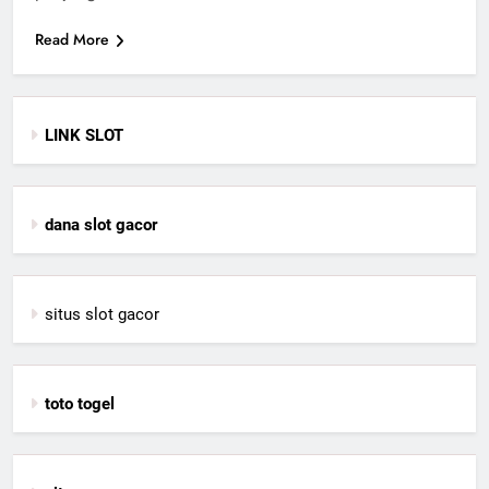
Read More
LINK SLOT
dana slot gacor
situs slot gacor
toto togel