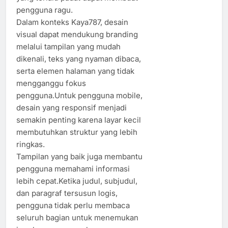
pengguna ragu.
Dalam konteks Kaya787, desain
visual dapat mendukung branding
melalui tampilan yang mudah
dikenali, teks yang nyaman dibaca,
serta elemen halaman yang tidak
mengganggu fokus
pengguna.Untuk pengguna mobile,
desain yang responsif menjadi
semakin penting karena layar kecil
membutuhkan struktur yang lebih
ringkas.
Tampilan yang baik juga membantu
pengguna memahami informasi
lebih cepat.Ketika judul, subjudul,
dan paragraf tersusun logis,
pengguna tidak perlu membaca
seluruh bagian untuk menemukan