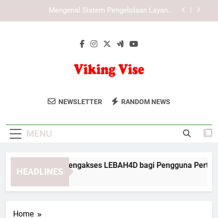
Skip
Mengenal Sistem Pengelolaan Layanan LEBAH4D
to
yang Lebih Terarah
content
Cara Menjaga Kenyamanan saat Menggunakan
KAYA787
Panduan Dasar Mengakses LEBAH4D bagi
Pengguna Pertama secara Aman dan Terkendali
Mengenal Sistem Pengelolaan Layanan
EDWINSLOT yang Lebih Terarah
Viking Vise
Nikmati Petualangan Luar Ruangan
Mengenal Sistem Pengelolaan Layanan LEBAH4D
NEWSLETTER
RANDOM NEWS
yang Lebih Terarah
Dengan Peralatan Terbaik Dari Viking
Cara Menjaga Kenyamanan saat Menggunakan
Vise. Kualitas Tinggi Untuk Mendukung
KAYA787
MENU
Perjalanan Anda Di Alam Bebas.
nduan Dasar Mengakses LEBAH4D bagi Pengguna Pertama se
HEADLINES
Weeks Ago
Home