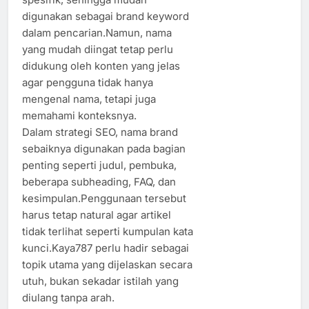
digunakan sebagai brand keyword
dalam pencarian.Namun, nama
yang mudah diingat tetap perlu
didukung oleh konten yang jelas
agar pengguna tidak hanya
mengenal nama, tetapi juga
memahami konteksnya.
Dalam strategi SEO, nama brand
sebaiknya digunakan pada bagian
penting seperti judul, pembuka,
beberapa subheading, FAQ, dan
kesimpulan.Penggunaan tersebut
harus tetap natural agar artikel
tidak terlihat seperti kumpulan kata
kunci.Kaya787 perlu hadir sebagai
topik utama yang dijelaskan secara
utuh, bukan sekadar istilah yang
diulang tanpa arah.