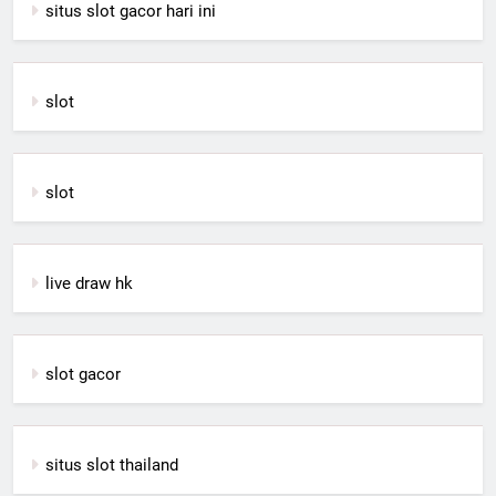
situs slot gacor hari ini
slot
slot
live draw hk
slot gacor
situs slot thailand