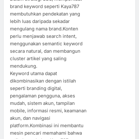
brand keyword seperti Kaya787
membutuhkan pendekatan yang
lebih luas daripada sekadar
mengulang nama brand.Konten
perlu menjawab search intent,
menggunakan semantic keyword
secara natural, dan membangun
cluster artikel yang saling
mendukung.
Keyword utama dapat
dikombinasikan dengan istilah
seperti branding digital,
pengalaman pengguna, akses
mudah, sistem akun, tampilan
mobile, informasi resmi, keamanan
akun, dan navigasi
platform.Kombinasi ini membantu
mesin pencari memahami bahwa