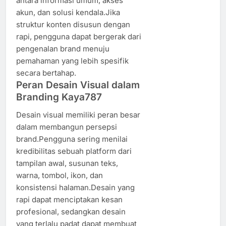
antara informasi umum, akses
akun, dan solusi kendala.Jika
struktur konten disusun dengan
rapi, pengguna dapat bergerak dari
pengenalan brand menuju
pemahaman yang lebih spesifik
secara bertahap.
Peran Desain Visual dalam
Branding Kaya787
Desain visual memiliki peran besar
dalam membangun persepsi
brand.Pengguna sering menilai
kredibilitas sebuah platform dari
tampilan awal, susunan teks,
warna, tombol, ikon, dan
konsistensi halaman.Desain yang
rapi dapat menciptakan kesan
profesional, sedangkan desain
yang terlalu padat dapat membuat