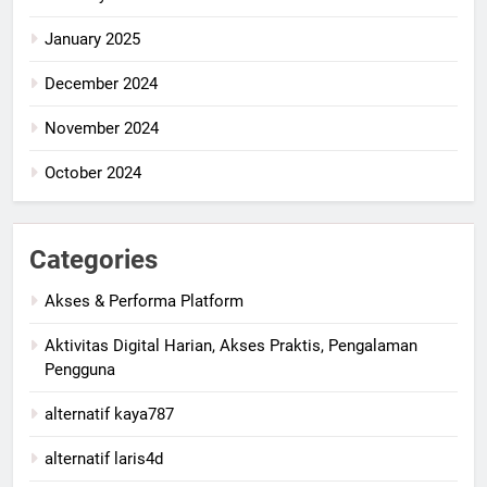
January 2025
December 2024
November 2024
October 2024
Categories
Akses & Performa Platform
Aktivitas Digital Harian, Akses Praktis, Pengalaman
Pengguna
alternatif kaya787
alternatif laris4d