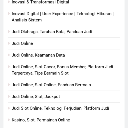
Inovasi & Transformasi Digital
Inovasi Digital | User Experience | Teknologi Hiburan |
Analisis Sistem
Judi Olahraga, Taruhan Bola, Panduan Judi
Judi Online
Judi Online, Keamanan Data
Judi Online, Slot Gacor, Bonus Member, Platform Judi
Terpercaya, Tips Bermain Slot
Judi Online, Slot Online, Panduan Bermain
Judi Online, Slot, Jackpot
Judi Slot Online, Teknologi Perjudian, Platform Judi
Kasino, Slot, Permainan Online