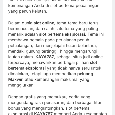
kemenangan Anda di slot bertema petualangan
yang penuh kejutan.
Dalam dunia
slot online
, tema-tema baru terus
bermunculan, dan salah satu tema yang paling
menarik adalah
slot bertema eksplorasi
. Tema ini
membawa pemain pada perjalanan penuh
petualangan, dari menjelajahi hutan belantara,
mendaki gunung tertinggi, hingga mengarungi
lautan dalam.
KAYA787
, sebagai situs judi online
terpercaya, menawarkan berbagai pilihan
slot
bertema eksplorasi
yang tidak hanya seru untuk
dimainkan, tetapi juga memberikan
peluang
Maxwin
atau kemenangan maksimal yang
menggiurkan.
Dengan grafis yang memukau, cerita yang
mengundang rasa penasaran, dan berbagai fitur
bonus yang menguntungkan, slot bertema
eksplorasi di
KAYA787
memberi Anda kesempatan