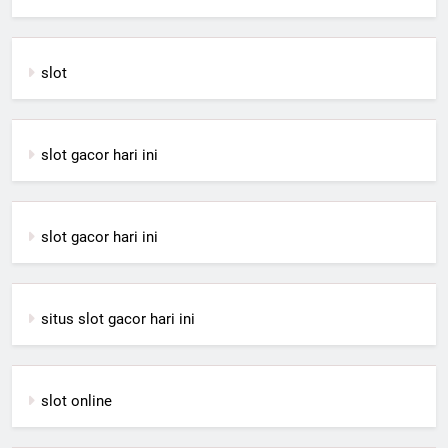
slot
slot gacor hari ini
slot gacor hari ini
situs slot gacor hari ini
slot online