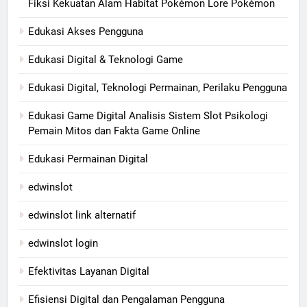
Fiksi Kekuatan Alam Habitat Pokémon Lore Pokémon
Edukasi Akses Pengguna
Edukasi Digital & Teknologi Game
Edukasi Digital, Teknologi Permainan, Perilaku Pengguna
Edukasi Game Digital Analisis Sistem Slot Psikologi
Pemain Mitos dan Fakta Game Online
Edukasi Permainan Digital
edwinslot
edwinslot link alternatif
edwinslot login
Efektivitas Layanan Digital
Efisiensi Digital dan Pengalaman Pengguna