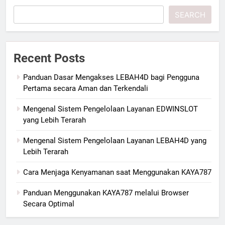
SEARCH
Recent Posts
Panduan Dasar Mengakses LEBAH4D bagi Pengguna
Pertama secara Aman dan Terkendali
Mengenal Sistem Pengelolaan Layanan EDWINSLOT
yang Lebih Terarah
Mengenal Sistem Pengelolaan Layanan LEBAH4D yang
Lebih Terarah
Cara Menjaga Kenyamanan saat Menggunakan KAYA787
Panduan Menggunakan KAYA787 melalui Browser
Secara Optimal