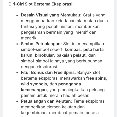
Ciri-Ciri Slot Bertema Eksplorasi
:
Desain Visual yang Memukau
: Grafis yang
menggambarkan keindahan alam atau dunia
fantasi yang penuh misteri, memberikan
pengalaman bermain yang imersif dan
menarik.
Simbol Petualangan
: Slot ini menampilkan
simbol-simbol seperti
kompas
,
peta harta
karun
,
binokular
,
pakaian pelaut
, dan
simbol-simbol lainnya yang berhubungan
dengan eksplorasi.
Fitur Bonus dan Free Spins
: Banyak slot
bertema eksplorasi menawarkan
free spins
,
wild symbols
, dan
pengganda
kemenangan
, yang meningkatkan peluang
pemain untuk meraih hadiah besar.
Petualangan dan Kejutan
: Tema eksplorasi
memberikan elemen kejutan dan
kegembiraan, membuat pemain merasa