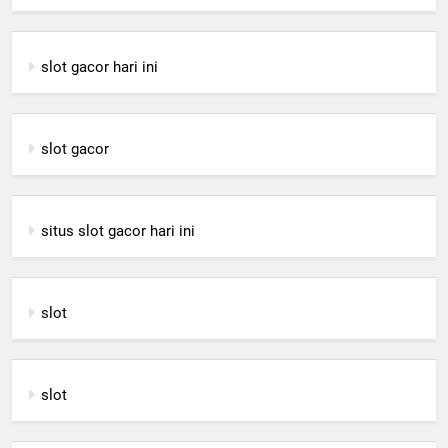
slot gacor hari ini
slot gacor
situs slot gacor hari ini
slot
slot