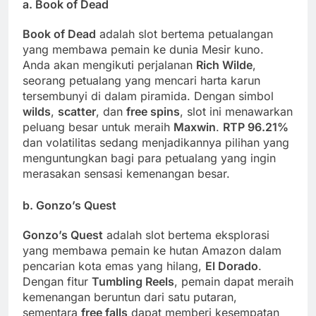
a. Book of Dead
Book of Dead
adalah slot bertema petualangan
yang membawa pemain ke dunia Mesir kuno.
Anda akan mengikuti perjalanan
Rich Wilde
,
seorang petualang yang mencari harta karun
tersembunyi di dalam piramida. Dengan simbol
wilds
,
scatter
, dan
free spins
, slot ini menawarkan
peluang besar untuk meraih
Maxwin
.
RTP 96.21%
dan volatilitas sedang menjadikannya pilihan yang
menguntungkan bagi para petualang yang ingin
merasakan sensasi kemenangan besar.
b. Gonzo’s Quest
Gonzo’s Quest
adalah slot bertema eksplorasi
yang membawa pemain ke hutan Amazon dalam
pencarian kota emas yang hilang,
El Dorado
.
Dengan fitur
Tumbling Reels
, pemain dapat meraih
kemenangan beruntun dari satu putaran,
sementara
free falls
dapat memberi kesempatan