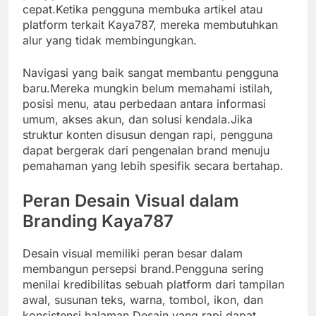
cepat.Ketika pengguna membuka artikel atau
platform terkait Kaya787, mereka membutuhkan
alur yang tidak membingungkan.
Navigasi yang baik sangat membantu pengguna
baru.Mereka mungkin belum memahami istilah,
posisi menu, atau perbedaan antara informasi
umum, akses akun, dan solusi kendala.Jika
struktur konten disusun dengan rapi, pengguna
dapat bergerak dari pengenalan brand menuju
pemahaman yang lebih spesifik secara bertahap.
Peran Desain Visual dalam
Branding Kaya787
Desain visual memiliki peran besar dalam
membangun persepsi brand.Pengguna sering
menilai kredibilitas sebuah platform dari tampilan
awal, susunan teks, warna, tombol, ikon, dan
konsistensi halaman.Desain yang rapi dapat