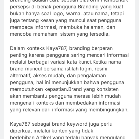
persepsi di benak pengguna.Branding yang kuat
bukan hanya soal logo, warna, atau nama, tetapi
juga tentang kesan yang muncul saat pengguna
membaca informasi, membuka halaman, dan
mencoba memahami sistem yang tersedia.
Dalam konteks Kaya787, branding berperan
penting karena pengguna sering mencari informasi
melalui berbagai variasi kata kunci.Ketika nama
brand muncul bersama istilah login, resmi,
alternatif, akses mudah, dan pengalaman
pengguna, hal ini menunjukkan bahwa pengguna
membutuhkan kepastian.Brand yang konsisten
akan membantu pengguna merasa lebih mudah
mengenali konteks dan membedakan informasi
yang relevan dari informasi yang membingungkan.
Kaya787 sebagai brand keyword juga perlu
diperkuat melalui konten yang tidak
berlebihan.Artikel yang terlalu banyak mengulang