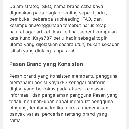
Dalam strategi SEO, nama brand sebaiknya
digunakan pada bagian penting seperti judul,
pembuka, beberapa subheading, FAQ, dan
kesimpulan.Penggunaan tersebut harus tetap
natural agar artikel tidak terlihat seperti kumpulan
kata kunci.Kaya787 perlu hadir sebagai topik
utama yang dijelaskan secara utuh, bukan sekadar
istilah yang diulang tanpa arah.
Pesan Brand yang Konsisten
Pesan brand yang konsisten membantu pengguna
memahami posisi Kaya787 sebagai platform
digital yang berfokus pada akses, kejelasan
informasi, dan pengalaman pengguna.Pesan yang
terlalu berubah-ubah dapat membuat pengguna
bingung, terutama ketika mereka menemukan
banyak variasi pencarian tentang brand yang
sama.