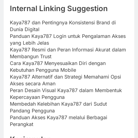
Internal Linking Suggestion
Kaya787 dan Pentingnya Konsistensi Brand di
Dunia Digital
Panduan Kaya787 Login untuk Pengalaman Akses
yang Lebih Jelas
Kaya787 Resmi dan Peran Informasi Akurat dalam
Membangun Trust
Cara Kaya787 Menyesuaikan Diri dengan
Kebutuhan Pengguna Mobile
Kaya787 Alternatif dan Strategi Memahami Opsi
Akses secara Aman
Peran Desain Visual Kaya787 dalam Membentuk
Kepercayaan Pengguna
Membedah Kelebihan Kaya787 dari Sudut
Pandang Pengguna
Panduan Akses Kaya787 melalui Berbagai
Perangkat