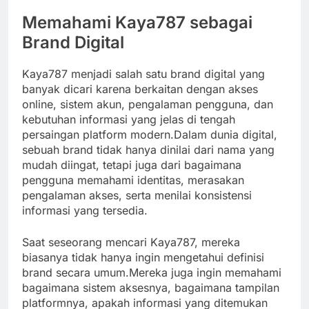
Memahami Kaya787 sebagai
Brand Digital
Kaya787 menjadi salah satu brand digital yang
banyak dicari karena berkaitan dengan akses
online, sistem akun, pengalaman pengguna, dan
kebutuhan informasi yang jelas di tengah
persaingan platform modern.Dalam dunia digital,
sebuah brand tidak hanya dinilai dari nama yang
mudah diingat, tetapi juga dari bagaimana
pengguna memahami identitas, merasakan
pengalaman akses, serta menilai konsistensi
informasi yang tersedia.
Saat seseorang mencari Kaya787, mereka
biasanya tidak hanya ingin mengetahui definisi
brand secara umum.Mereka juga ingin memahami
bagaimana sistem aksesnya, bagaimana tampilan
platformnya, apakah informasi yang ditemukan