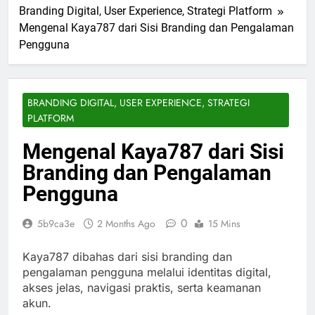
Branding Digital, User Experience, Strategi Platform
Mengenal Kaya787 dari Sisi Branding dan Pengalaman
Pengguna
BRANDING DIGITAL, USER EXPERIENCE, STRATEGI
PLATFORM
Mengenal Kaya787 dari Sisi
Branding dan Pengalaman
Pengguna
0
5b9ca3e
2 Months Ago
15 Mins
Kaya787 dibahas dari sisi branding dan
pengalaman pengguna melalui identitas digital,
akses jelas, navigasi praktis, serta keamanan
akun.