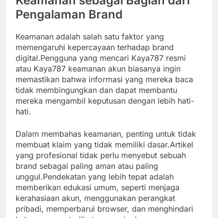
Keamanan sebagai Bagian dari
Pengalaman Brand
Keamanan adalah salah satu faktor yang
memengaruhi kepercayaan terhadap brand
digital.Pengguna yang mencari Kaya787 resmi
atau Kaya787 keamanan akun biasanya ingin
memastikan bahwa informasi yang mereka baca
tidak membingungkan dan dapat membantu
mereka mengambil keputusan dengan lebih hati-
hati.
Dalam membahas keamanan, penting untuk tidak
membuat klaim yang tidak memiliki dasar.Artikel
yang profesional tidak perlu menyebut sebuah
brand sebagai paling aman atau paling
unggul.Pendekatan yang lebih tepat adalah
memberikan edukasi umum, seperti menjaga
kerahasiaan akun, menggunakan perangkat
pribadi, memperbarui browser, dan menghindari