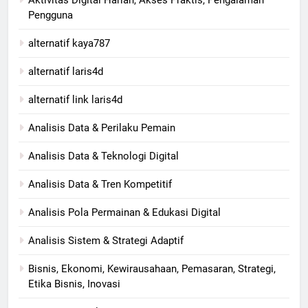
Pengguna
alternatif kaya787
alternatif laris4d
alternatif link laris4d
Analisis Data & Perilaku Pemain
Analisis Data & Teknologi Digital
Analisis Data & Tren Kompetitif
Analisis Pola Permainan & Edukasi Digital
Analisis Sistem & Strategi Adaptif
Bisnis, Ekonomi, Kewirausahaan, Pemasaran, Strategi,
Etika Bisnis, Inovasi