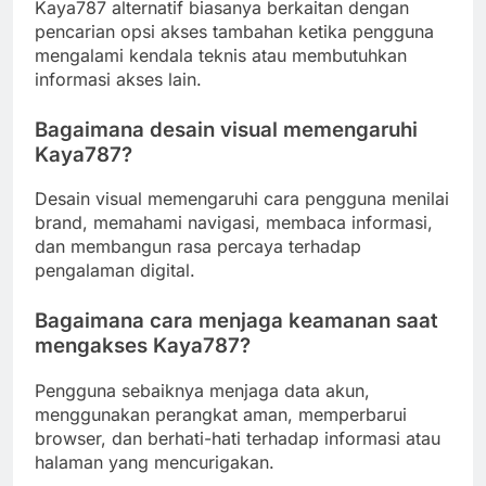
Kaya787 alternatif biasanya berkaitan dengan
pencarian opsi akses tambahan ketika pengguna
mengalami kendala teknis atau membutuhkan
informasi akses lain.
Bagaimana desain visual memengaruhi
Kaya787?
Desain visual memengaruhi cara pengguna menilai
brand, memahami navigasi, membaca informasi,
dan membangun rasa percaya terhadap
pengalaman digital.
Bagaimana cara menjaga keamanan saat
mengakses Kaya787?
Pengguna sebaiknya menjaga data akun,
menggunakan perangkat aman, memperbarui
browser, dan berhati-hati terhadap informasi atau
halaman yang mencurigakan.