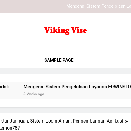
Mengenal Sistem Pengelolaan L
Mengenal Sistem Pengelolaan
Cara Menjaga Ke
ing Vise
Panduan Dasar Mengakses LEBAH4D bagi Pengguna 
Petualangan Luar Ruangan Dengan Peralatan Terbaik Dari Vikin
Alam Bebas
Mengenal Sistem Pengelolaan L
SAMPLE PAGE
Mengenal Sistem Pengelolaan
Cara Menjaga Ke
Mengenal Sistem Pengelolaan Layanan EDWINSLOT yang Lebi
 Weeks Ago
ruktur Jaringan, Sistem Login Aman, Pengembangan Aplikasi
Pokemon787