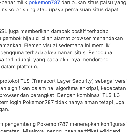
-benar milik
pokemon787
dan bukan situs palsu yang
risiko phishing atau upaya pemalsuan situs dapat
SL juga memberikan dampak positif terhadap
on gembok hijau di bilah alamat browser menandakan
amankan. Elemen visual sederhana ini memiliki
i pengguna terhadap keamanan situs. Pengguna
ka terlindungi, yang pada akhirnya mendorong
i dalam platform.
rotokol TLS (Transport Layer Security) sebagai versi
n signifikan dalam hal algoritma enkripsi, kecepatan
as browser dan perangkat. Dengan kombinasi TLS 1.3
stem login Pokemon787 tidak hanya aman tetapi juga
gan.
 tim pengembang Pokemon787 menerapkan konfigurasi
patan. Misalnya, penggunaan sertifikat wildcard