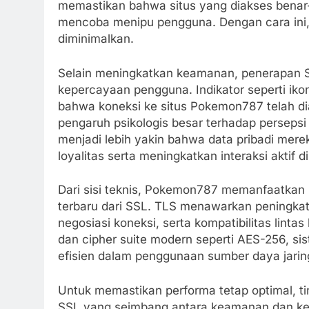
memastikan bahwa situs yang diakses benar
mencoba menipu pengguna. Dengan cara ini, 
diminimalkan.
Selain meningkatkan keamanan, penerapan S
kepercayaan pengguna. Indikator seperti ik
bahwa koneksi ke situs Pokemon787 telah di
pengaruh psikologis besar terhadap perseps
menjadi lebih yakin bahwa data pribadi mere
loyalitas serta meningkatkan interaksi aktif d
Dari sisi teknis, Pokemon787 memanfaatkan p
terbaru dari SSL. TLS menawarkan peningkata
negosiasi koneksi, serta kompatibilitas lint
dan cipher suite modern seperti AES-256, si
efisien dalam penggunaan sumber daya jarin
Untuk memastikan performa tetap optimal,
SSL yang seimbang antara keamanan dan kece