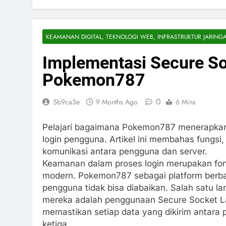
KEAMANAN DIGITAL, TEKNOLOGI WEB, INFRASTRUKTUR JARING
Implementasi Secure Soc
Pokemon787
0
5b9ca3e
9 Months Ago
6 Mins
Pelajari bagaimana Pokemon787 menerapkan 
login pengguna. Artikel ini membahas fungs
komunikasi antara pengguna dan server.
Keamanan dalam proses login merupakan fon
modern. Pokemon787 sebagai platform berb
pengguna tidak bisa diabaikan. Salah satu l
mereka adalah penggunaan Secure Socket Lay
memastikan setiap data yang dikirim antara
ketiga.