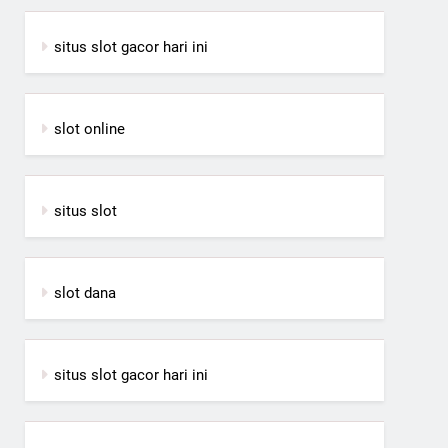
situs slot gacor hari ini
slot online
situs slot
slot dana
situs slot gacor hari ini