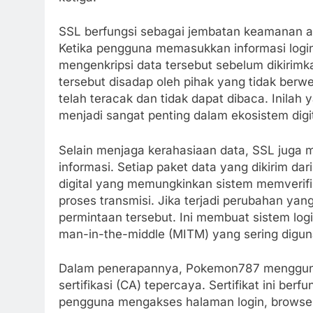
SSL berfungsi sebagai jembatan keamanan 
Ketika pengguna memasukkan informasi login
mengenkripsi data tersebut sebelum dikirimka
tersebut disadap oleh pihak yang tidak ber
telah teracak dan tidak dapat dibaca. Inil
menjadi sangat penting dalam ekosistem digita
Selain menjaga kerahasiaan data, SSL juga 
informasi. Setiap paket data yang dikirim dar
digital yang memungkinkan sistem memverifik
proses transmisi. Jika terjadi perubahan ya
permintaan tersebut. Ini membuat sistem lo
man-in-the-middle (MITM) yang sering digun
Dalam penerapannya, Pokemon787 menggunakan
sertifikasi (CA) tepercaya. Sertifikat ini berf
pengguna mengakses halaman login, browser a