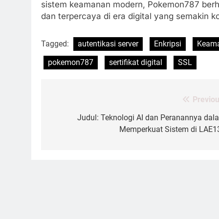
sistem keamanan modern, Pokemon787 berha
dan terpercaya di era digital yang semakin ko
Tagged:
autentikasi server
Enkripsi
Keama
pokemon787
sertifikat digital
SSL
Previou
Post
navigation
Judul: Teknologi AI dan Peranannya dal
Memperkuat Sistem di LAE1