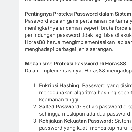
Pentingnya Proteksi Password dalam Sistem 
Password adalah garis pertahanan pertama
meningkatnya ancaman seperti brute force att
perlindungan password tidak lagi bisa dilaku
Horas88 harus mengimplementasikan lapisa
menghadapi berbagai jenis serangan.
Mekanisme Proteksi Password di Horas88
Dalam implementasinya, Horas88 mengadopsi
Enkripsi Hashing:
Password yang disimp
menggunakan algoritma hashing seperti
keamanan tinggi.
Salted Password:
Setiap password dipa
sehingga meskipun ada dua password y
Kebijakan Kekuatan Password:
Sistem
password yang kuat, mencakup huruf be