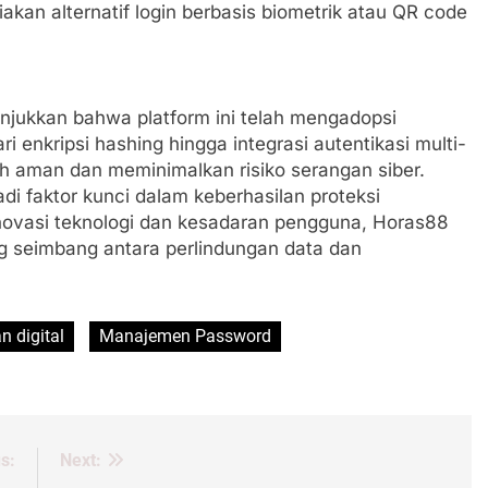
kan alternatif login berbasis biometrik atau QR code
jukkan bahwa platform ini telah mengadopsi
 enkripsi hashing hingga integrasi autentikasi multi-
bih aman dan meminimalkan risiko serangan siber.
i faktor kunci dalam keberhasilan proteksi
ovasi teknologi dan kesadaran pengguna, Horas88
seimbang antara perlindungan data dan
 digital
Manajemen Password
s:
Next: