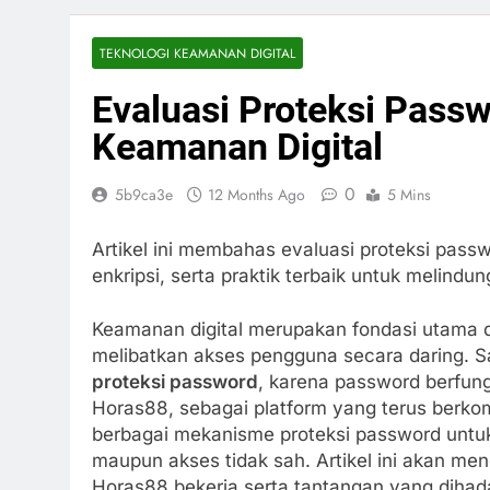
TEKNOLOGI KEAMANAN DIGITAL
Evaluasi Proteksi Pass
Keamanan Digital
0
5b9ca3e
12 Months Ago
5 Mins
Artikel ini membahas evaluasi proteksi pas
enkripsi, serta praktik terbaik untuk melindu
Keamanan digital merupakan fondasi utama d
melibatkan akses pengguna secara daring. Sa
proteksi password
, karena password berfung
Horas88, sebagai platform yang terus ber
berbagai mekanisme proteksi password untuk
maupun akses tidak sah. Artikel ini akan me
Horas88 bekerja serta tantangan yang dihad