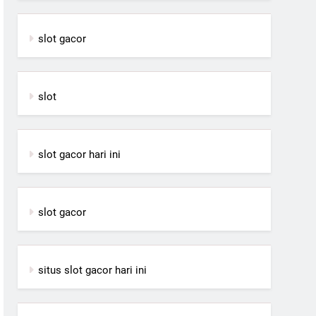
slot gacor
slot
slot gacor hari ini
slot gacor
situs slot gacor hari ini