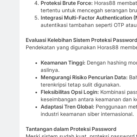
Proteksi Brute Force:
Horas88 membatas
tertentu untuk mencegah serangan brut
Integrasi Multi-Factor Authentication 
autentikasi tambahan seperti OTP atau
Evaluasi Kelebihan Sistem Proteksi Passwor
Pendekatan yang digunakan Horas88 memberi
Keamanan Tinggi:
Dengan hashing mode
aslinya.
Mengurangi Risiko Pencurian Data:
Bah
terenkripsi tetap sulit digunakan.
Fleksibilitas Opsi Login:
Kombinasi pas
keseimbangan antara keamanan dan 
Adaptasi Tren Global:
Penggunaan metod
industri keamanan siber internasional.
Tantangan dalam Proteksi Password
Meski sistem sudah kuat, proteksi password