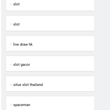
slot
slot
live draw hk
slot gacor
situs slot thailand
spaceman