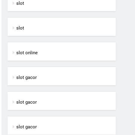
slot
slot
slot online
slot gacor
slot gacor
slot gacor