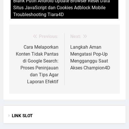
Blank Putih Android Update Browser Reset Data
Situs JavaScript dan Cookies Adblock Mobile
Troubleshooting Tiara4D
Previous:
Next:
Post
navigation
Cara Melaporkan
Langkah Aman
Konten Tidak Pantas
Mengatasi Pop-Up
di Google Search:
Mengganggu Saat
Proses Peninjauan
Akses Champion4D
dan Tips Agar
Laporan Efektif
LINK SLOT