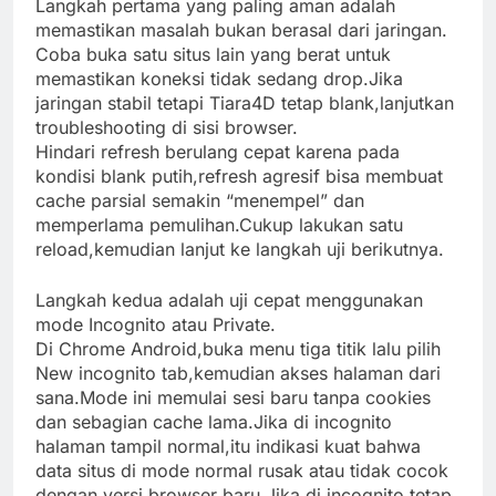
Langkah pertama yang paling aman adalah
memastikan masalah bukan berasal dari jaringan.
Coba buka satu situs lain yang berat untuk
memastikan koneksi tidak sedang drop.Jika
jaringan stabil tetapi Tiara4D tetap blank,lanjutkan
troubleshooting di sisi browser.
Hindari refresh berulang cepat karena pada
kondisi blank putih,refresh agresif bisa membuat
cache parsial semakin “menempel” dan
memperlama pemulihan.Cukup lakukan satu
reload,kemudian lanjut ke langkah uji berikutnya.
Langkah kedua adalah uji cepat menggunakan
mode Incognito atau Private.
Di Chrome Android,buka menu tiga titik lalu pilih
New incognito tab,kemudian akses halaman dari
sana.Mode ini memulai sesi baru tanpa cookies
dan sebagian cache lama.Jika di incognito
halaman tampil normal,itu indikasi kuat bahwa
data situs di mode normal rusak atau tidak cocok
dengan versi browser baru.Jika di incognito tetap