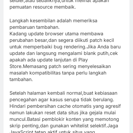
seluler,atau sebaliknya,untuk melihat apakah
pemuatan resource membaik.
Langkah kesembilan adalah memeriksa
pembaruan tambahan.
Kadang update browser utama membawa
perubahan besar,dan segera diikuti patch kecil
untuk memperbaiki bug rendering.Jika Anda baru
update dan langsung mengalami blank putih,cek
apakah ada update lanjutan di Play
Store.Memasang patch sering menyelesaikan
masalah kompatibilitas tanpa perlu langkah
tambahan.
Setelah halaman kembali normal,buat kebiasaan
pencegahan agar kasus serupa tidak berulang.
Hindari pembersihan cache otomatis yang agresif
namun lakukan reset data situs jika gejala mulai
muncul.Batasi pemblokir konten yang memotong
skrip penting,dan gunakan whitelist selektif.Jaga
JavaScript tetap aktif untuk situs yang