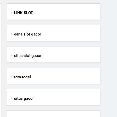
LINK SLOT
dana slot gacor
situs slot gacor
toto togel
situs gacor