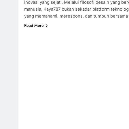
inovasi yang sejati. Melalui filosofi desain yang be
manusia, Kaya787 bukan sekadar platform teknologi,
yang memahami, merespons, dan tumbuh bersama
Read More