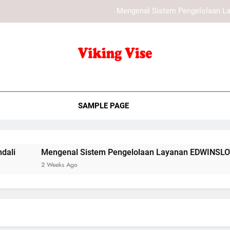
Mengenal Sistem Pengelolaan L
Mengenal Sistem Pengelolaan
Cara Menjaga Ke
ing Vise
Panduan Dasar Mengakses LEBAH4D bagi Pengguna 
Petualangan Luar Ruangan Dengan Peralatan Terbaik Dari Vikin
Alam Bebas
Mengenal Sistem Pengelolaan L
SAMPLE PAGE
Mengenal Sistem Pengelolaan
Cara Menjaga Ke
engenal Sistem Pengelolaan Layanan EDWINSLOT yang Lebih
 Weeks Ago