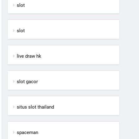
slot
slot
live draw hk
slot gacor
situs slot thailand
spaceman