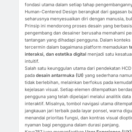
fondasi utama dalam setiap tahap pengembanganny
Human-Centered Design berangkat dari gagasan b
seharusnya menyesuaikan diri dengan manusia, buk
Prinsip ini mendorong proses desain yang berbasis
pengembang dan desainer berusaha memahami peril
tantangan yang dihadapi pengguna. Dalam konteks Ka
tercermin dalam bagaimana platform memadukan
t
interaksi, dan estetika digital
menjadi satu kesatua
intuitif.
Salah satu keunggulan utama dari pendekatan HCD 
pada
desain antarmuka (UI)
yang sederhana namun
tidak berlebihan, melainkan berfokus pada kemuda
kejelasan visual. Setiap elemen ditempatkan berdas
pengguna yang telah dipelajari melalui analitik dat
interaktif. Misalnya, tombol navigasi utama ditemp
jangkauan jari terbaik pada layar ponsel, warna di
menandai prioritas fungsi, dan kontras visual diopt
nyaman bagi pengguna dalam durasi panjang.
Kaya787 juga memanfaatkan
User Experience (UX)