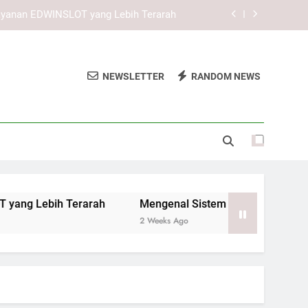
ayanan EDWINSLOT yang Lebih Terarah
 Layanan LEBAH4D yang Lebih Terarah
nyamanan saat Menggunakan KAYA787
NEWSLETTER
RANDOM NEWS
Pertama secara Aman dan Terkendali
g Vise. Kualitas Tinggi Untuk Mendukung Perjalanan Anda Di
.
ayanan EDWINSLOT yang Lebih Terarah
 Layanan LEBAH4D yang Lebih Terarah
nyamanan saat Menggunakan KAYA787
 Terarah
Mengenal Sistem Pengelolaan Layanan LEBAH
2 Weeks Ago