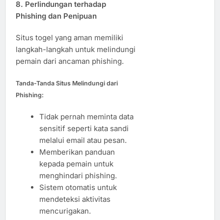
8. Perlindungan terhadap
Phishing dan Penipuan
Situs togel yang aman memiliki
langkah-langkah untuk melindungi
pemain dari ancaman phishing.
Tanda-Tanda Situs Melindungi dari
Phishing
:
Tidak pernah meminta data
sensitif seperti kata sandi
melalui email atau pesan.
Memberikan panduan
kepada pemain untuk
menghindari phishing.
Sistem otomatis untuk
mendeteksi aktivitas
mencurigakan.