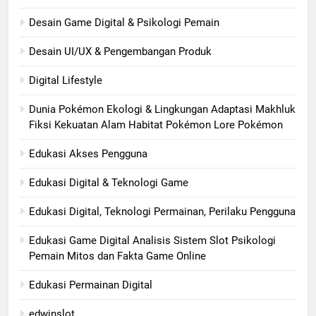
Desain Game Digital & Psikologi Pemain
Desain UI/UX & Pengembangan Produk
Digital Lifestyle
Dunia Pokémon Ekologi & Lingkungan Adaptasi Makhluk
Fiksi Kekuatan Alam Habitat Pokémon Lore Pokémon
Edukasi Akses Pengguna
Edukasi Digital & Teknologi Game
Edukasi Digital, Teknologi Permainan, Perilaku Pengguna
Edukasi Game Digital Analisis Sistem Slot Psikologi
Pemain Mitos dan Fakta Game Online
Edukasi Permainan Digital
edwinslot