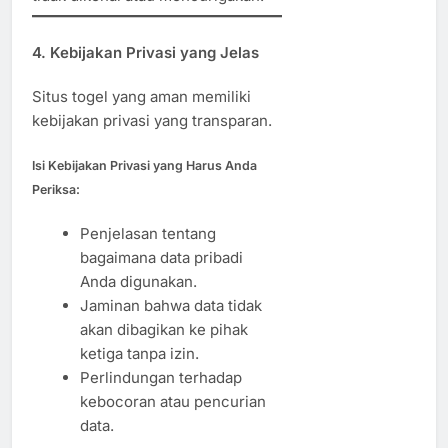
4. Kebijakan Privasi yang Jelas
Situs togel yang aman memiliki
kebijakan privasi yang transparan.
Isi Kebijakan Privasi yang Harus Anda
Periksa
:
Penjelasan tentang
bagaimana data pribadi
Anda digunakan.
Jaminan bahwa data tidak
akan dibagikan ke pihak
ketiga tanpa izin.
Perlindungan terhadap
kebocoran atau pencurian
data.