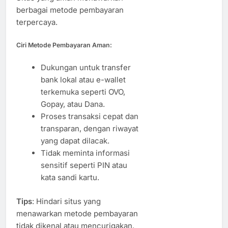
berbagai metode pembayaran
terpercaya.
Ciri Metode Pembayaran Aman
:
Dukungan untuk transfer
bank lokal atau e-wallet
terkemuka seperti OVO,
Gopay, atau Dana.
Proses transaksi cepat dan
transparan, dengan riwayat
yang dapat dilacak.
Tidak meminta informasi
sensitif seperti PIN atau
kata sandi kartu.
Tips
: Hindari situs yang
menawarkan metode pembayaran
tidak dikenal atau mencurigakan.