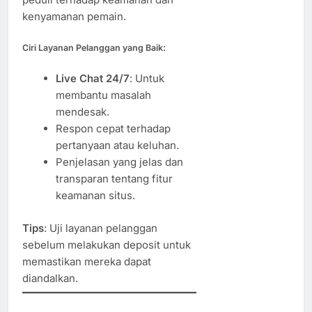
kenyamanan pemain.
Ciri Layanan Pelanggan yang Baik
:
Live Chat 24/7
: Untuk
membantu masalah
mendesak.
Respon cepat terhadap
pertanyaan atau keluhan.
Penjelasan yang jelas dan
transparan tentang fitur
keamanan situs.
Tips
: Uji layanan pelanggan
sebelum melakukan deposit untuk
memastikan mereka dapat
diandalkan.