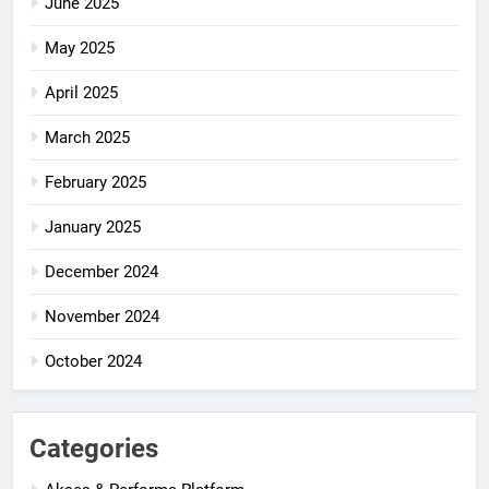
June 2025
May 2025
April 2025
March 2025
February 2025
January 2025
December 2024
November 2024
October 2024
Categories