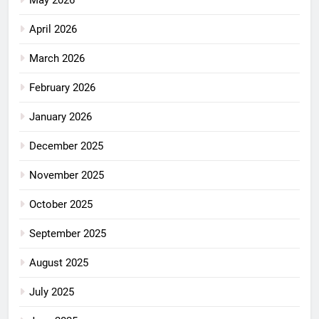
April 2026
March 2026
February 2026
January 2026
December 2025
November 2025
October 2025
September 2025
August 2025
July 2025