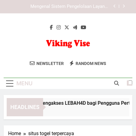
Skip
Mengenal Sistem Pengelolaan Layanan LEBAH4D
to
yang Lebih Terarah
content
Cara Menjaga Kenyamanan saat Menggunakan
KAYA787
Panduan Dasar Mengakses LEBAH4D bagi
Pengguna Pertama secara Aman dan Terkendali
Mengenal Sistem Pengelolaan Layanan
EDWINSLOT yang Lebih Terarah
Viking Vise
Nikmati Petualangan Luar Ruangan
Mengenal Sistem Pengelolaan Layanan LEBAH4D
NEWSLETTER
RANDOM NEWS
yang Lebih Terarah
Dengan Peralatan Terbaik Dari Viking
Cara Menjaga Kenyamanan saat Menggunakan
Vise. Kualitas Tinggi Untuk Mendukung
KAYA787
MENU
Perjalanan Anda Di Alam Bebas.
nduan Dasar Mengakses LEBAH4D bagi Pengguna Pertama se
HEADLINES
Weeks Ago
Home
situs togel terpercaya