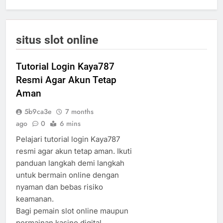
situs slot online
Tutorial Login Kaya787
Resmi Agar Akun Tetap
Aman
5b9ca3e
7 months
ago
0
6 mins
Pelajari tutorial login Kaya787
resmi agar akun tetap aman. Ikuti
panduan langkah demi langkah
untuk bermain online dengan
nyaman dan bebas risiko
keamanan.
Bagi pemain slot online maupun
permainan kasino digital,