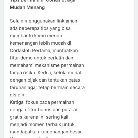
Mudah Menang
Selain menggunakan link aman,
ada beberapa tips yang bisa
membantu kamu meraih
kemenangan lebih mudah di
Corlaslot. Pertama, manfaatkan
fitur demo untuk berlatih dan
memahami mekanisme permainan
tanpa risiko. Kedua, kelola modal
dengan bijak dan tentukan batas
taruhan agar tetap bermain secara
disiplin.
Ketiga, fokus pada permainan
dengan fitur bonus dan putaran
gratis karena ini sering kali
menjadi momen terbaik untuk
mendapatkan kemenangan besar.