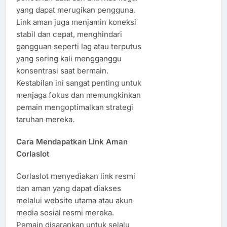
yang dapat merugikan pengguna.
Link aman juga menjamin koneksi
stabil dan cepat, menghindari
gangguan seperti lag atau terputus
yang sering kali mengganggu
konsentrasi saat bermain.
Kestabilan ini sangat penting untuk
menjaga fokus dan memungkinkan
pemain mengoptimalkan strategi
taruhan mereka.
Cara Mendapatkan Link Aman
Corlaslot
Corlaslot menyediakan link resmi
dan aman yang dapat diakses
melalui website utama atau akun
media sosial resmi mereka.
Pemain disarankan untuk selalu