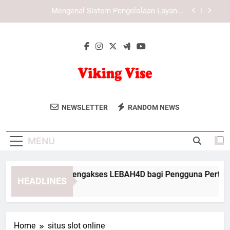
Skip
Mengenal Sistem Pengelolaan Layanan LEBAH4D
to
yang Lebih Terarah
content
Cara Menjaga Kenyamanan saat Menggunakan
KAYA787
Panduan Dasar Mengakses LEBAH4D bagi
Pengguna Pertama secara Aman dan Terkendali
Mengenal Sistem Pengelolaan Layanan
EDWINSLOT yang Lebih Terarah
Viking Vise
Nikmati Petualangan Luar Ruangan
Mengenal Sistem Pengelolaan Layanan LEBAH4D
NEWSLETTER
RANDOM NEWS
yang Lebih Terarah
Dengan Peralatan Terbaik Dari Viking
Cara Menjaga Kenyamanan saat Menggunakan
Vise. Kualitas Tinggi Untuk Mendukung
KAYA787
MENU
Perjalanan Anda Di Alam Bebas.
nduan Dasar Mengakses LEBAH4D bagi Pengguna Pertama se
HEADLINES
Weeks Ago
Home
situs slot online