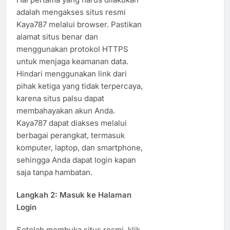
adalah mengakses situs resmi
Kaya787 melalui browser. Pastikan
alamat situs benar dan
menggunakan protokol HTTPS
untuk menjaga keamanan data.
Hindari menggunakan link dari
pihak ketiga yang tidak terpercaya,
karena situs palsu dapat
membahayakan akun Anda.
Kaya787 dapat diakses melalui
berbagai perangkat, termasuk
komputer, laptop, dan smartphone,
sehingga Anda dapat login kapan
saja tanpa hambatan.
Langkah 2: Masuk ke Halaman
Login
Setelah membuka situs resmi, klik