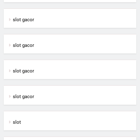
slot gacor
slot gacor
slot gacor
slot gacor
slot