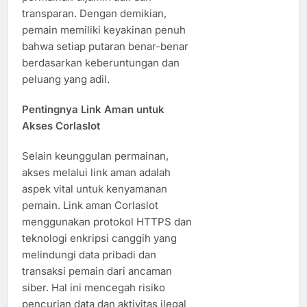
transparan. Dengan demikian,
pemain memiliki keyakinan penuh
bahwa setiap putaran benar-benar
berdasarkan keberuntungan dan
peluang yang adil.
Pentingnya Link Aman untuk
Akses Corlaslot
Selain keunggulan permainan,
akses melalui link aman adalah
aspek vital untuk kenyamanan
pemain. Link aman Corlaslot
menggunakan protokol HTTPS dan
teknologi enkripsi canggih yang
melindungi data pribadi dan
transaksi pemain dari ancaman
siber. Hal ini mencegah risiko
pencurian data dan aktivitas ilegal