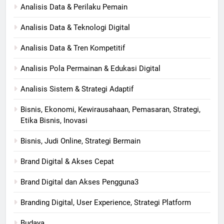
Analisis Data & Perilaku Pemain
Analisis Data & Teknologi Digital
Analisis Data & Tren Kompetitif
Analisis Pola Permainan & Edukasi Digital
Analisis Sistem & Strategi Adaptif
Bisnis, Ekonomi, Kewirausahaan, Pemasaran, Strategi,
Etika Bisnis, Inovasi
Bisnis, Judi Online, Strategi Bermain
Brand Digital & Akses Cepat
Brand Digital dan Akses Pengguna3
Branding Digital, User Experience, Strategi Platform
Budaya