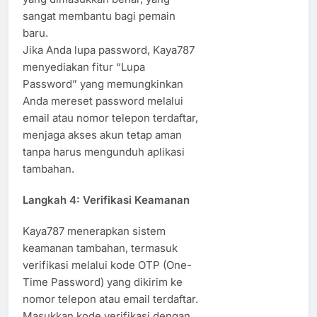
sangat membantu bagi pemain
baru.
Jika Anda lupa password, Kaya787
menyediakan fitur “Lupa
Password” yang memungkinkan
Anda mereset password melalui
email atau nomor telepon terdaftar,
menjaga akses akun tetap aman
tanpa harus mengunduh aplikasi
tambahan.
Langkah 4: Verifikasi Keamanan
Kaya787 menerapkan sistem
keamanan tambahan, termasuk
verifikasi melalui kode OTP (One-
Time Password) yang dikirim ke
nomor telepon atau email terdaftar.
Masukkan kode verifikasi dengan