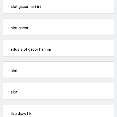
slot gacor hari ini
slot gacor
situs slot gacor hari ini
slot
slot
live draw hk