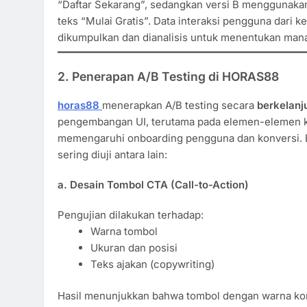
“Daftar Sekarang”, sedangkan versi B menggunaka
teks “Mulai Gratis”. Data interaksi pengguna dari k
dikumpulkan dan dianalisis untuk menentukan mana 
2.
Penerapan A/B Testing di HORAS88
horas88
menerapkan A/B testing secara
berkelanj
pengembangan UI, terutama pada elemen-elemen kr
memengaruhi onboarding pengguna dan konversi. 
sering diuji antara lain:
a.
Desain Tombol CTA (Call-to-Action)
Pengujian dilakukan terhadap:
Warna tombol
Ukuran dan posisi
Teks ajakan (copywriting)
Hasil menunjukkan bahwa tombol dengan warna kont