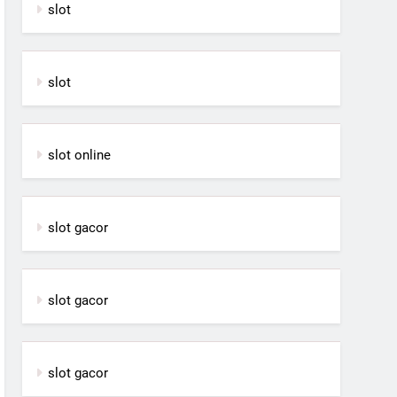
slot
slot
slot online
slot gacor
slot gacor
slot gacor