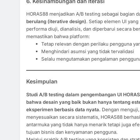
6.
Kesinambungan dan Iterasi
HORAS88 menjadikan A/B testing sebagai bagian d
berulang (iterative design)
. Setiap elemen UI yan
performa diuji, dianalisis, dan diperbarui secara be
memastikan bahwa platform:
Tetap relevan dengan perilaku pengguna ya
Menghindari asumsi yang tidak tervalidasi
Selalu mengutamakan pengalaman pengguna
Kesimpulan
Studi A/B testing dalam pengembangan UI HORA
bahwa desain yang baik bukan hanya tentang este
eksperimen berbasis data nyata.
Dengan menguji,
menyesuaikan secara sistematis, HORAS88 berhasi
antarmuka yang tidak hanya menarik tetapi juga ef
tujuan bisnis dan kenyamanan pengguna.
Melalui praktik A/B testing yang konsisten dan str