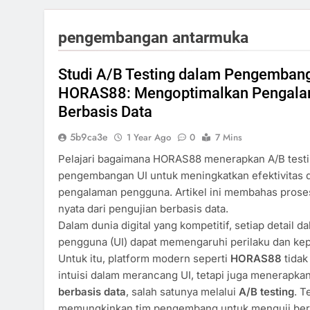
pengembangan antarmuka
Studi A/B Testing dalam Pengemban
HORAS88: Mengoptimalkan Pengal
Berbasis Data
5b9ca3e
1 Year Ago
0
7 Mins
Pelajari bagaimana HORAS88 menerapkan A/B test
pengembangan UI untuk meningkatkan efektivitas d
pengalaman pengguna. Artikel ini membahas proses
nyata dari pengujian berbasis data.
Dalam dunia digital yang kompetitif, setiap detail 
pengguna (UI) dapat memengaruhi perilaku dan ke
Untuk itu, platform modern seperti
HORAS88
tidak
intuisi dalam merancang UI, tetapi juga menerapka
berbasis data
, salah satunya melalui
A/B testing
. T
memungkinkan tim pengembang untuk menguji berb