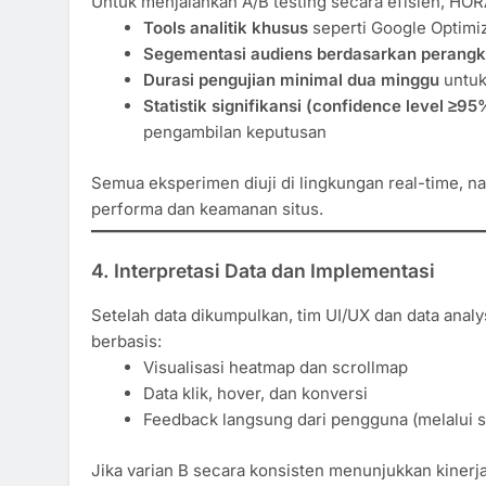
Untuk menjalankan A/B testing secara efisien, H
Tools analitik khusus
seperti Google Optimi
Segementasi audiens berdasarkan perangka
Durasi pengujian minimal dua minggu
untuk
Statistik signifikansi (confidence level ≥95
pengambilan keputusan
Semua eksperimen diuji di lingkungan real-time, 
performa dan keamanan situs.
4.
Interpretasi Data dan Implementasi
Setelah data dikumpulkan, tim UI/UX dan data anal
berbasis:
Visualisasi heatmap dan scrollmap
Data klik, hover, dan konversi
Feedback langsung dari pengguna (melalui s
Jika varian B secara konsisten menunjukkan kinerja 