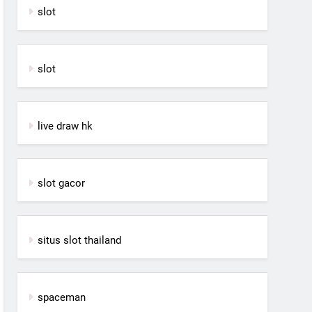
slot
slot
live draw hk
slot gacor
situs slot thailand
spaceman