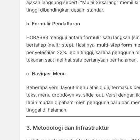
ajakan langsung seperti “Mulai Sekarang” memiliki t
tinggi dibandingkan desain standar.
b.
Formulir Pendaftaran
HORAS88 menguji antara formulir satu langkah (sing
bertahap (multi-step). Hasilnya,
multi-step form
men
penyelesaian 22% lebih tinggi, karena pengguna me
tekanan saat melihat satu pertanyaan per halaman.
c.
Navigasi Menu
Beberapa versi layout menu atas diuji, termasuk p
teks, menu dropdown vs. slide-out. Versi dengan ik
lebih mudah dipahami oleh pengguna baru dan men
tinggal di halaman.
3.
Metodologi dan Infrastruktur