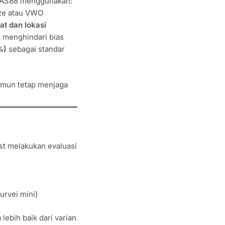
ORAS88 menggunakan:
ze atau VWO
t dan lokasi
 menghindari bias
%)
sebagai standar
namun tetap menjaga
yst melakukan evaluasi
urvei mini)
lebih baik dari varian