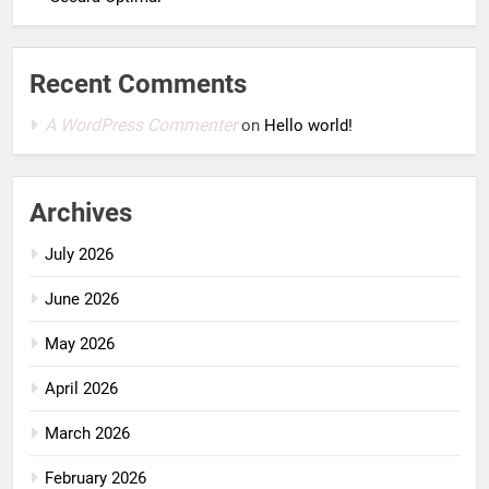
Recent Comments
A WordPress Commenter
on
Hello world!
Archives
July 2026
June 2026
May 2026
April 2026
March 2026
February 2026