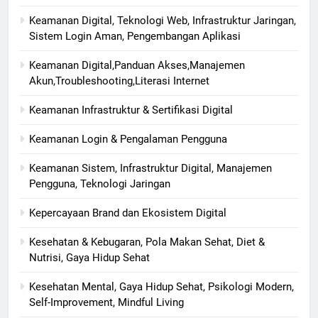
Keamanan Digital, Teknologi Web, Infrastruktur Jaringan,
Sistem Login Aman, Pengembangan Aplikasi
Keamanan Digital,Panduan Akses,Manajemen
Akun,Troubleshooting,Literasi Internet
Keamanan Infrastruktur & Sertifikasi Digital
Keamanan Login & Pengalaman Pengguna
Keamanan Sistem, Infrastruktur Digital, Manajemen
Pengguna, Teknologi Jaringan
Kepercayaan Brand dan Ekosistem Digital
Kesehatan & Kebugaran, Pola Makan Sehat, Diet &
Nutrisi, Gaya Hidup Sehat
Kesehatan Mental, Gaya Hidup Sehat, Psikologi Modern,
Self-Improvement, Mindful Living