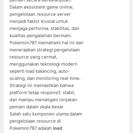
Dalam ekosistem game online,
pengelolaan resource server
menjadi faktor krusial untuk
menjaga performa, stabilitas, dan
kualitas pengalaman bermain.
Pokemon787 memahami hal ini dan
menerapkan strategi pengelolaan
resource yang cermat,
menggunakan teknologi modern
seperti load balancing, auto-
scaling, dan monitoring real-time.
Strategi ini memastikan bahwa
platform tetap responsif, stabil,
dan mampu menangani lonjakan
pemain dalam skala besar.
Salah satu komponen utama dalam
pengelolaan resource di
Pokemon787 adalah
load