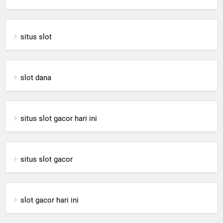
situs slot
slot dana
situs slot gacor hari ini
situs slot gacor
slot gacor hari ini