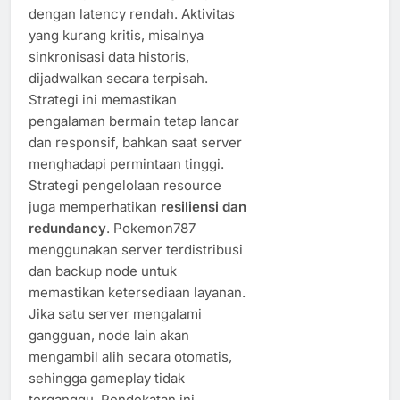
dengan latency rendah. Aktivitas
yang kurang kritis, misalnya
sinkronisasi data historis,
dijadwalkan secara terpisah.
Strategi ini memastikan
pengalaman bermain tetap lancar
dan responsif, bahkan saat server
menghadapi permintaan tinggi.
Strategi pengelolaan resource
juga memperhatikan
resiliensi dan
redundancy
. Pokemon787
menggunakan server terdistribusi
dan backup node untuk
memastikan ketersediaan layanan.
Jika satu server mengalami
gangguan, node lain akan
mengambil alih secara otomatis,
sehingga gameplay tidak
terganggu. Pendekatan ini