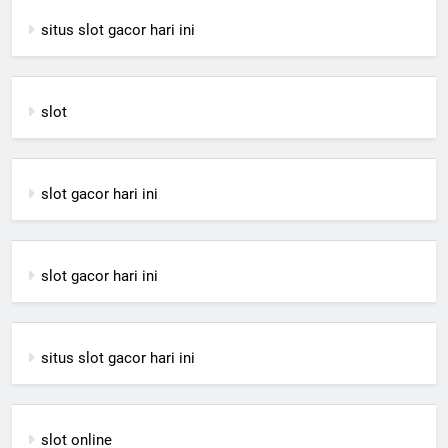
situs slot gacor hari ini
slot
slot gacor hari ini
slot gacor hari ini
situs slot gacor hari ini
slot online