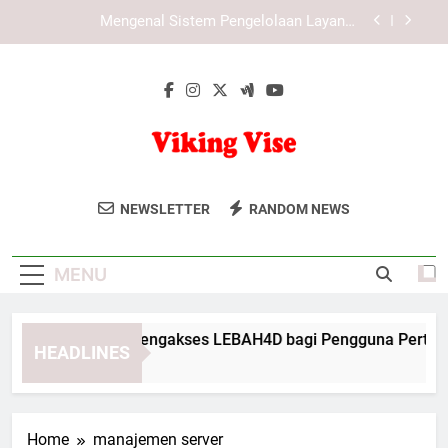
Skip
Mengenal Sistem Pengelolaan Layanan LEBAH4D
to
yang Lebih Terarah
content
Cara Menjaga Kenyamanan saat Menggunakan
KAYA787
Panduan Dasar Mengakses LEBAH4D bagi
Pengguna Pertama secara Aman dan Terkendali
Mengenal Sistem Pengelolaan Layanan
EDWINSLOT yang Lebih Terarah
Viking Vise
Nikmati Petualangan Luar Ruangan
Mengenal Sistem Pengelolaan Layanan LEBAH4D
NEWSLETTER
RANDOM NEWS
yang Lebih Terarah
Dengan Peralatan Terbaik Dari Viking
Cara Menjaga Kenyamanan saat Menggunakan
Vise. Kualitas Tinggi Untuk Mendukung
KAYA787
MENU
Perjalanan Anda Di Alam Bebas.
anduan Dasar Mengakses LEBAH4D bagi Pengguna Pertama s
HEADLINES
 Weeks Ago
Home
manajemen server