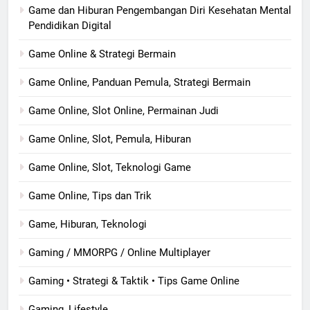
Game dan Hiburan Pengembangan Diri Kesehatan Mental
Pendidikan Digital
Game Online & Strategi Bermain
Game Online, Panduan Pemula, Strategi Bermain
Game Online, Slot Online, Permainan Judi
Game Online, Slot, Pemula, Hiburan
Game Online, Slot, Teknologi Game
Game Online, Tips dan Trik
Game, Hiburan, Teknologi
Gaming / MMORPG / Online Multiplayer
Gaming • Strategi & Taktik • Tips Game Online
Gaming, Lifestyle