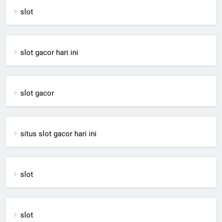
slot
slot gacor hari ini
slot gacor
situs slot gacor hari ini
slot
slot