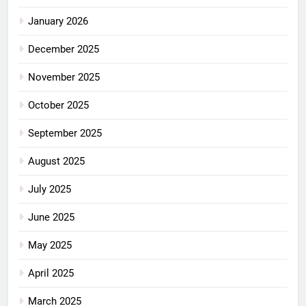
January 2026
December 2025
November 2025
October 2025
September 2025
August 2025
July 2025
June 2025
May 2025
April 2025
March 2025