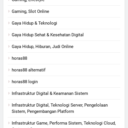
Gaming, Slot Online
Gaya Hidup & Teknologi
Gaya Hidup Sehat & Kesehatan Digital
Gaya Hidup, Hiburan, Judi Online
horas88
horas88 alternatif
horas88 login
Infrastruktur Digital & Keamanan Sistem
Infrastruktur Digital, Teknologi Server, Pengelolaan
Sistem, Pengembangan Platform
Infrastruktur Game, Performa Sistem, Teknologi Cloud,