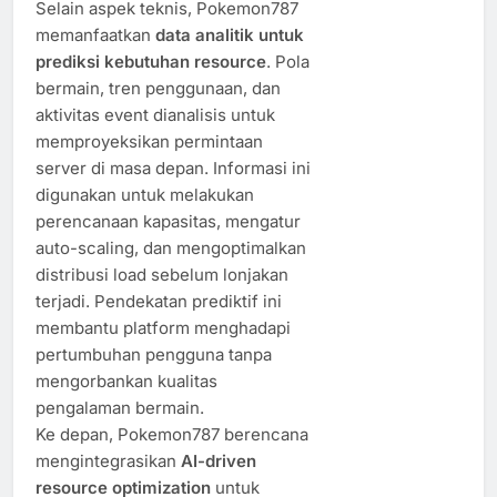
Selain aspek teknis, Pokemon787
memanfaatkan
data analitik untuk
prediksi kebutuhan resource
. Pola
bermain, tren penggunaan, dan
aktivitas event dianalisis untuk
memproyeksikan permintaan
server di masa depan. Informasi ini
digunakan untuk melakukan
perencanaan kapasitas, mengatur
auto-scaling, dan mengoptimalkan
distribusi load sebelum lonjakan
terjadi. Pendekatan prediktif ini
membantu platform menghadapi
pertumbuhan pengguna tanpa
mengorbankan kualitas
pengalaman bermain.
Ke depan, Pokemon787 berencana
mengintegrasikan
AI-driven
resource optimization
untuk