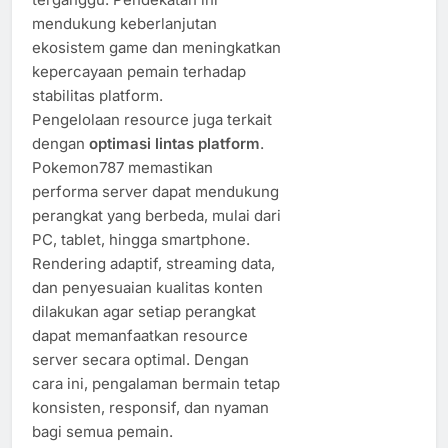
mendukung keberlanjutan
ekosistem game dan meningkatkan
kepercayaan pemain terhadap
stabilitas platform.
Pengelolaan resource juga terkait
dengan
optimasi lintas platform
.
Pokemon787 memastikan
performa server dapat mendukung
perangkat yang berbeda, mulai dari
PC, tablet, hingga smartphone.
Rendering adaptif, streaming data,
dan penyesuaian kualitas konten
dilakukan agar setiap perangkat
dapat memanfaatkan resource
server secara optimal. Dengan
cara ini, pengalaman bermain tetap
konsisten, responsif, dan nyaman
bagi semua pemain.