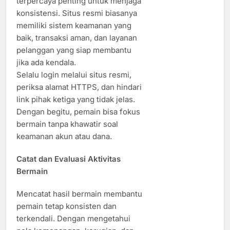
terpercaya penting untuk menjaga
konsistensi. Situs resmi biasanya
memiliki sistem keamanan yang
baik, transaksi aman, dan layanan
pelanggan yang siap membantu
jika ada kendala.
Selalu login melalui situs resmi,
periksa alamat HTTPS, dan hindari
link pihak ketiga yang tidak jelas.
Dengan begitu, pemain bisa fokus
bermain tanpa khawatir soal
keamanan akun atau dana.
Catat dan Evaluasi Aktivitas
Bermain
Mencatat hasil bermain membantu
pemain tetap konsisten dan
terkendali. Dengan mengetahui