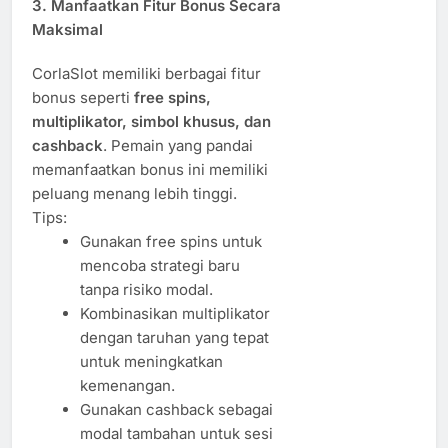
3. Manfaatkan Fitur Bonus Secara
Maksimal
CorlaSlot memiliki berbagai fitur
bonus seperti
free spins,
multiplikator, simbol khusus, dan
cashback
. Pemain yang pandai
memanfaatkan bonus ini memiliki
peluang menang lebih tinggi.
Tips:
Gunakan free spins untuk
mencoba strategi baru
tanpa risiko modal.
Kombinasikan multiplikator
dengan taruhan yang tepat
untuk meningkatkan
kemenangan.
Gunakan cashback sebagai
modal tambahan untuk sesi