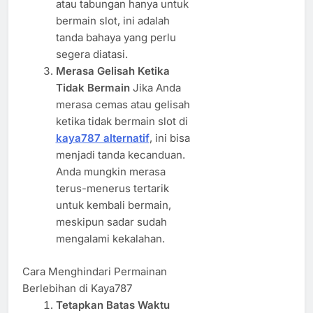
atau tabungan hanya untuk
bermain slot, ini adalah
tanda bahaya yang perlu
segera diatasi.
Merasa Gelisah Ketika
Tidak Bermain
Jika Anda
merasa cemas atau gelisah
ketika tidak bermain slot di
kaya787 alternatif
, ini bisa
menjadi tanda kecanduan.
Anda mungkin merasa
terus-menerus tertarik
untuk kembali bermain,
meskipun sadar sudah
mengalami kekalahan.
Cara Menghindari Permainan
Berlebihan di Kaya787
Tetapkan Batas Waktu