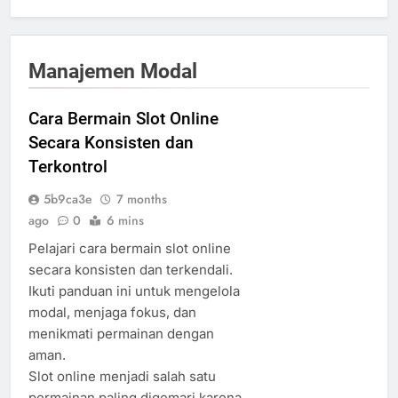
Manajemen Modal
Cara Bermain Slot Online
Secara Konsisten dan
Terkontrol
5b9ca3e
7 months
ago
0
6 mins
Pelajari cara bermain slot online
secara konsisten dan terkendali.
Ikuti panduan ini untuk mengelola
modal, menjaga fokus, dan
menikmati permainan dengan
aman.
Slot online menjadi salah satu
permainan paling digemari karena