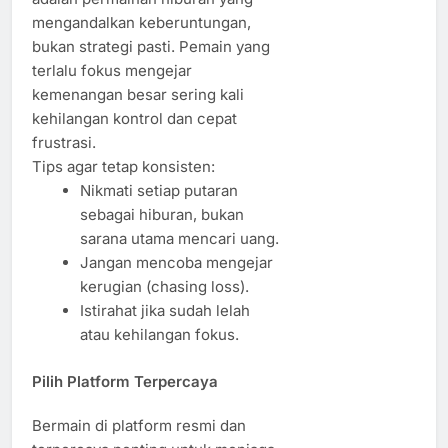
mengandalkan keberuntungan,
bukan strategi pasti. Pemain yang
terlalu fokus mengejar
kemenangan besar sering kali
kehilangan kontrol dan cepat
frustrasi.
Tips agar tetap konsisten:
Nikmati setiap putaran
sebagai hiburan, bukan
sarana utama mencari uang.
Jangan mencoba mengejar
kerugian (chasing loss).
Istirahat jika sudah lelah
atau kehilangan fokus.
Pilih Platform Terpercaya
Bermain di platform resmi dan