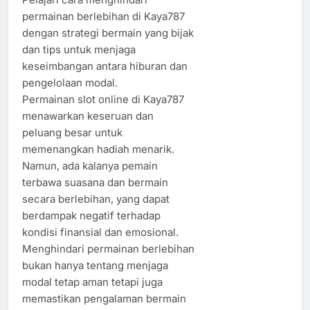
permainan berlebihan di Kaya787
dengan strategi bermain yang bijak
dan tips untuk menjaga
keseimbangan antara hiburan dan
pengelolaan modal.
Permainan slot online di Kaya787
menawarkan keseruan dan
peluang besar untuk
memenangkan hadiah menarik.
Namun, ada kalanya pemain
terbawa suasana dan bermain
secara berlebihan, yang dapat
berdampak negatif terhadap
kondisi finansial dan emosional.
Menghindari permainan berlebihan
bukan hanya tentang menjaga
modal tetap aman tetapi juga
memastikan pengalaman bermain