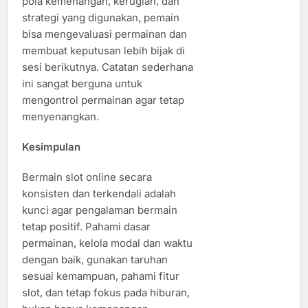
pola kemenangan, kerugian, dan
strategi yang digunakan, pemain
bisa mengevaluasi permainan dan
membuat keputusan lebih bijak di
sesi berikutnya. Catatan sederhana
ini sangat berguna untuk
mengontrol permainan agar tetap
menyenangkan.
Kesimpulan
Bermain slot online secara
konsisten dan terkendali adalah
kunci agar pengalaman bermain
tetap positif. Pahami dasar
permainan, kelola modal dan waktu
dengan baik, gunakan taruhan
sesuai kemampuan, pahami fitur
slot, dan tetap fokus pada hiburan,