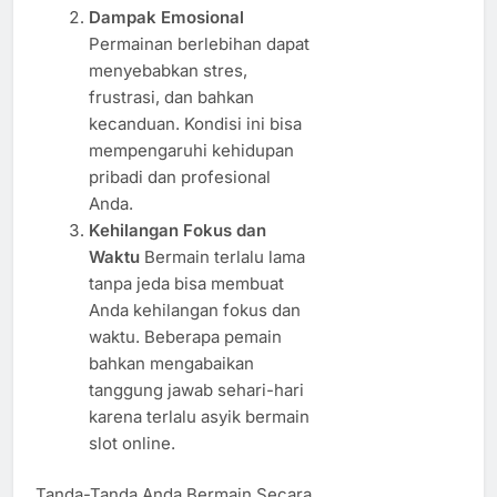
Dampak Emosional
Permainan berlebihan dapat
menyebabkan stres,
frustrasi, dan bahkan
kecanduan. Kondisi ini bisa
mempengaruhi kehidupan
pribadi dan profesional
Anda.
Kehilangan Fokus dan
Waktu
Bermain terlalu lama
tanpa jeda bisa membuat
Anda kehilangan fokus dan
waktu. Beberapa pemain
bahkan mengabaikan
tanggung jawab sehari-hari
karena terlalu asyik bermain
slot online.
Tanda-Tanda Anda Bermain Secara