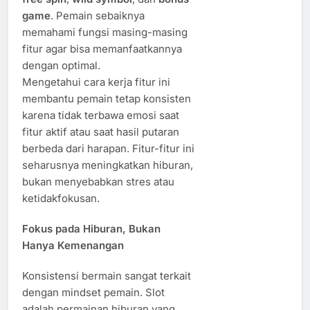
game
. Pemain sebaiknya
memahami fungsi masing-masing
fitur agar bisa memanfaatkannya
dengan optimal.
Mengetahui cara kerja fitur ini
membantu pemain tetap konsisten
karena tidak terbawa emosi saat
fitur aktif atau saat hasil putaran
berbeda dari harapan. Fitur-fitur ini
seharusnya meningkatkan hiburan,
bukan menyebabkan stres atau
ketidakfokusan.
Fokus pada Hiburan, Bukan
Hanya Kemenangan
Konsistensi bermain sangat terkait
dengan mindset pemain. Slot
adalah permainan hiburan yang