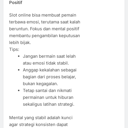
Positif
Slot online bisa membuat pemain
terbawa emosi, terutama saat kalah
beruntun. Fokus dan mental positif
membantu pengambilan keputusan
lebih bijak.
Tips:
Jangan bermain saat lelah
atau emosi tidak stabil.
Anggap kekalahan sebagai
bagian dari proses belajar,
bukan kegagalan.
Tetap santai dan nikmati
permainan untuk hiburan
sekaligus latihan strategi.
Mental yang stabil adalah kunci
agar strategi konsisten dapat