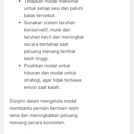
Tetapkan modal maksimal
untuk setiap sesi dan patuhi
batas tersebut.
Gunakan sistem taruhan
konservatif, mulai dari
taruhan kecil dan meningkat
secara bertahap saat
peluang menang terlihat
lebih tinggi.
Pisahkan modal untuk
hiburan dan modal untuk
strategi, agar tidak terbawa
emosi saat kalah.
Disiplin dalam mengelola modal
membantu pemain bermain lebih
lama dan meningkatkan peluang
menang secara konsisten.