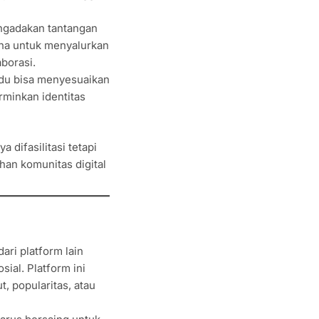
ngadakan tantangan
na untuk menyalurkan
borasi.
idu bisa menyesuaikan
rminkan identitas
a difasilitasi tetapi
han komunitas digital
ri platform lain
sial. Platform ini
, popularitas, atau