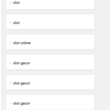
slot
slot
slot online
slot gacor
slot gacor
slot gacor