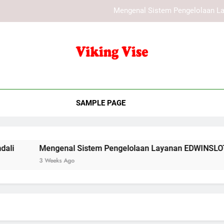
Mengenal Sistem Pengelolaan L
Mengenal Sistem Pengelolaan
Cara Menjaga Ke
ing Vise
Panduan Dasar Mengakses LEBAH4D bagi Pengguna 
Petualangan Luar Ruangan Dengan Peralatan Terbaik Dari Vikin
Alam Bebas
Mengenal Sistem Pengelolaan L
SAMPLE PAGE
Mengenal Sistem Pengelolaan
Cara Menjaga Ke
engenal Sistem Pengelolaan Layanan EDWINSLOT yang Lebih
 Weeks Ago