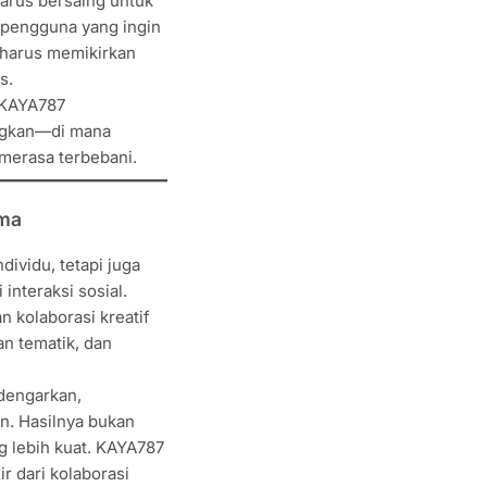
harus bersaing untuk
 pengguna yang ingin
a harus memikirkan
s.
 KAYA787
ngkan—di mana
merasa terbebani.
ama
dividu, tetapi juga
interaksi sosial.
n kolaborasi kreatif
an tematik, dan
ndengarkan,
n. Hasilnya bukan
ng lebih kuat. KAYA787
r dari kolaborasi