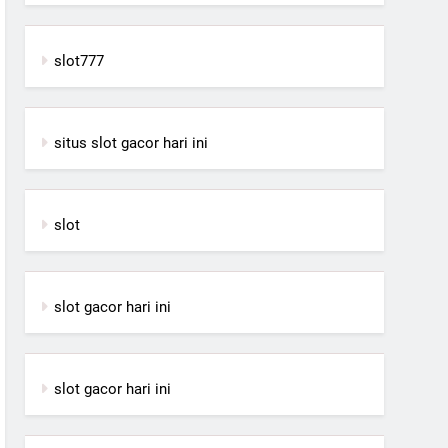
slot777
situs slot gacor hari ini
slot
slot gacor hari ini
slot gacor hari ini