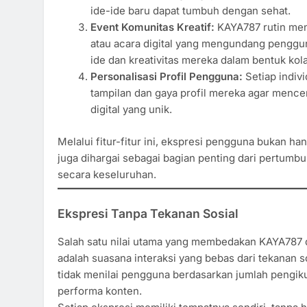
ide-ide baru dapat tumbuh dengan sehat.
Event Komunitas Kreatif:
KAYA787 rutin me
atau acara digital yang mengundang penggu
ide dan kreativitas mereka dalam bentuk kola
Personalisasi Profil Pengguna:
Setiap indiv
tampilan dan gaya profil mereka agar mence
digital yang unik.
Melalui fitur-fitur ini, ekspresi pengguna bukan hany
juga dihargai sebagai bagian penting dari pertumbu
secara keseluruhan.
Ekspresi Tanpa Tekanan Sosial
Salah satu nilai utama yang membedakan KAYA787 da
adalah suasana interaksi yang bebas dari tekanan so
tidak menilai pengguna berdasarkan jumlah pengikut
performa konten.