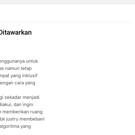
Ditawarkan
penggunanya untuk
bas namun tetap
mpat yang inklusif
 dengan cara yang
lagi sekadar menjadi
iakui, dan ingin
rm memberikan ruang
ital justru membebani
algoritma yang