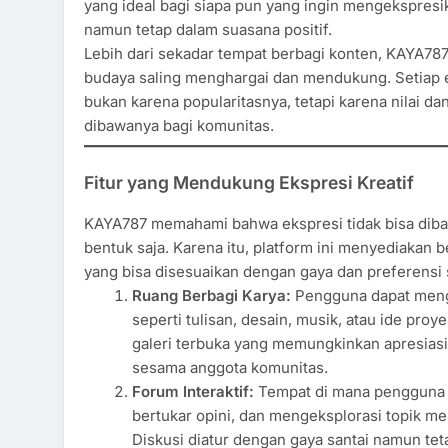
yang ideal bagi siapa pun yang ingin mengekspresi
namun tetap dalam suasana positif.
Lebih dari sekadar tempat berbagi konten, KAYA
budaya saling menghargai dan mendukung. Setiap e
bukan karena popularitasnya, tetapi karena nilai d
dibawanya bagi komunitas.
Fitur yang Mendukung Ekspresi Kreatif
KAYA787 memahami bahwa ekspresi tidak bisa dibat
bentuk saja. Karena itu, platform ini menyediakan be
yang bisa disesuaikan dengan gaya dan preferensi
Ruang Berbagi Karya:
Pengguna dapat mengu
seperti tulisan, desain, musik, atau ide proy
galeri terbuka yang memungkinkan apresiasi 
sesama anggota komunitas.
Forum Interaktif:
Tempat di mana pengguna d
bertukar opini, dan mengeksplorasi topik me
Diskusi diatur dengan gaya santai namun tet