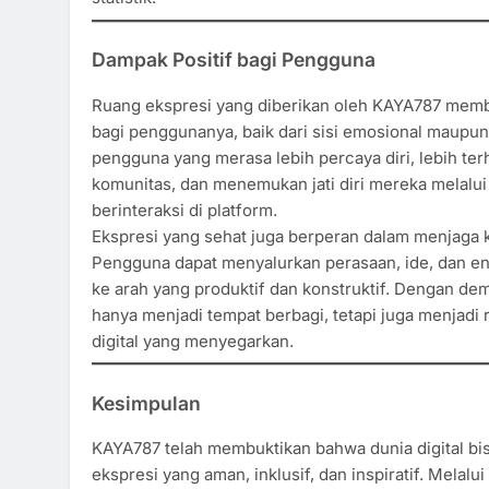
Dampak Positif bagi Pengguna
Ruang ekspresi yang diberikan oleh KAYA787 mem
bagi penggunanya, baik dari sisi emosional maupun
pengguna yang merasa lebih percaya diri, lebih t
komunitas, dan menemukan jati diri mereka melalui
berinteraksi di platform.
Ekspresi yang sehat juga berperan dalam menjaga
Pengguna dapat menyalurkan perasaan, ide, dan en
ke arah yang produktif dan konstruktif. Dengan dem
hanya menjadi tempat berbagi, tetapi juga menjad
digital yang menyegarkan.
Kesimpulan
KAYA787 telah membuktikan bahwa dunia digital bi
ekspresi yang aman, inklusif, dan inspiratif. Melalui