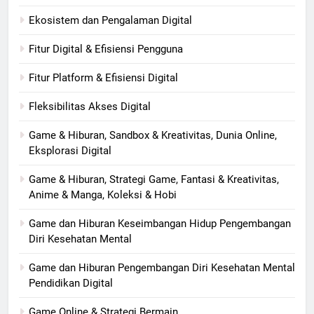
Ekosistem dan Pengalaman Digital
Fitur Digital & Efisiensi Pengguna
Fitur Platform & Efisiensi Digital
Fleksibilitas Akses Digital
Game & Hiburan, Sandbox & Kreativitas, Dunia Online,
Eksplorasi Digital
Game & Hiburan, Strategi Game, Fantasi & Kreativitas,
Anime & Manga, Koleksi & Hobi
Game dan Hiburan Keseimbangan Hidup Pengembangan
Diri Kesehatan Mental
Game dan Hiburan Pengembangan Diri Kesehatan Mental
Pendidikan Digital
Game Online & Strategi Bermain