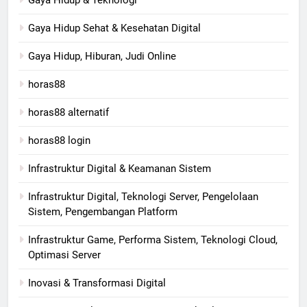
Gaya Hidup & Teknologi
Gaya Hidup Sehat & Kesehatan Digital
Gaya Hidup, Hiburan, Judi Online
horas88
horas88 alternatif
horas88 login
Infrastruktur Digital & Keamanan Sistem
Infrastruktur Digital, Teknologi Server, Pengelolaan
Sistem, Pengembangan Platform
Infrastruktur Game, Performa Sistem, Teknologi Cloud,
Optimasi Server
Inovasi & Transformasi Digital