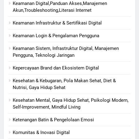
Keamanan Digital,Panduan Akses,Manajemen
Akun,Troubleshooting,Literasi Internet
Keamanan Infrastruktur & Sertifikasi Digital
Keamanan Login & Pengalaman Pengguna
Keamanan Sistem, Infrastruktur Digital, Manajemen
Pengguna, Teknologi Jaringan
Kepercayaan Brand dan Ekosistem Digital
Kesehatan & Kebugaran, Pola Makan Sehat, Diet &
Nutrisi, Gaya Hidup Sehat
Kesehatan Mental, Gaya Hidup Sehat, Psikologi Modern,
Self-Improvement, Mindful Living
Ketenangan Batin & Pengelolaan Emosi
Komunitas & Inovasi Digital