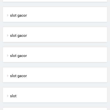
slot gacor
slot gacor
slot gacor
slot gacor
slot