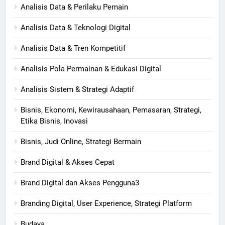
Analisis Data & Perilaku Pemain
Analisis Data & Teknologi Digital
Analisis Data & Tren Kompetitif
Analisis Pola Permainan & Edukasi Digital
Analisis Sistem & Strategi Adaptif
Bisnis, Ekonomi, Kewirausahaan, Pemasaran, Strategi,
Etika Bisnis, Inovasi
Bisnis, Judi Online, Strategi Bermain
Brand Digital & Akses Cepat
Brand Digital dan Akses Pengguna3
Branding Digital, User Experience, Strategi Platform
Budaya