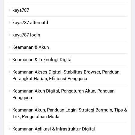
kaya787
kaya787 alternatif
kaya787 login
Keamanan & Akun
Keamanan & Teknologi Digital
Keamanan Akses Digital, Stabilitas Browser, Panduan
Perangkat Harian, Efisiensi Pengguna
Keamanan Akun Digital, Pengaturan Akun, Panduan
Pengguna
Keamanan Akun, Panduan Login, Strategi Bermain, Tips &
Trik, Pengelolaan Modal
Keamanan Aplikasi & Infrastruktur Digital