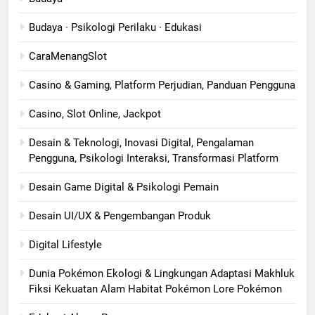
Budaya · Psikologi Perilaku · Edukasi
CaraMenangSlot
Casino & Gaming, Platform Perjudian, Panduan Pengguna
Casino, Slot Online, Jackpot
Desain & Teknologi, Inovasi Digital, Pengalaman
Pengguna, Psikologi Interaksi, Transformasi Platform
Desain Game Digital & Psikologi Pemain
Desain UI/UX & Pengembangan Produk
Digital Lifestyle
Dunia Pokémon Ekologi & Lingkungan Adaptasi Makhluk
Fiksi Kekuatan Alam Habitat Pokémon Lore Pokémon