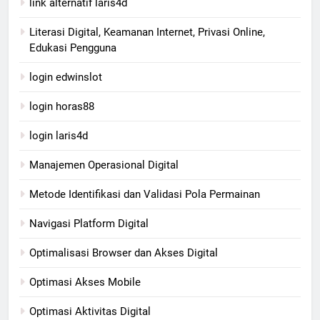
link alternatif laris4d
Literasi Digital, Keamanan Internet, Privasi Online,
Edukasi Pengguna
login edwinslot
login horas88
login laris4d
Manajemen Operasional Digital
Metode Identifikasi dan Validasi Pola Permainan
Navigasi Platform Digital
Optimalisasi Browser dan Akses Digital
Optimasi Akses Mobile
Optimasi Aktivitas Digital