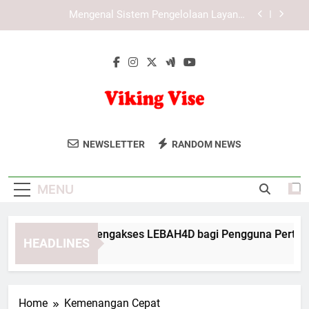
Skip
Mengenal Sistem Pengelolaan Layanan LEBAH4D
to
yang Lebih Terarah
content
Cara Menjaga Kenyamanan saat Menggunakan
KAYA787
Panduan Dasar Mengakses LEBAH4D bagi
Pengguna Pertama secara Aman dan Terkendali
Mengenal Sistem Pengelolaan Layanan
EDWINSLOT yang Lebih Terarah
Viking Vise
Nikmati Petualangan Luar Ruangan
Mengenal Sistem Pengelolaan Layanan LEBAH4D
NEWSLETTER
RANDOM NEWS
yang Lebih Terarah
Dengan Peralatan Terbaik Dari Viking
Cara Menjaga Kenyamanan saat Menggunakan
Vise. Kualitas Tinggi Untuk Mendukung
KAYA787
MENU
Perjalanan Anda Di Alam Bebas.
nduan Dasar Mengakses LEBAH4D bagi Pengguna Pertama se
HEADLINES
Weeks Ago
Home
Kemenangan Cepat