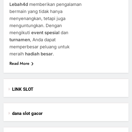
Lebah4d
memberikan pengalaman
bermain yang tidak hanya
menyenangkan, tetapi juga
menguntungkan. Dengan
mengikuti
event spesial
dan
turnamen
, Anda dapat
memperbesar peluang untuk
meraih
hadiah besar
.
Read More
LINK SLOT
dana slot gacor