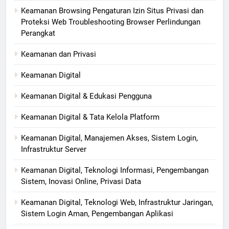
Keamanan Browsing Pengaturan Izin Situs Privasi dan
Proteksi Web Troubleshooting Browser Perlindungan
Perangkat
Keamanan dan Privasi
Keamanan Digital
Keamanan Digital & Edukasi Pengguna
Keamanan Digital & Tata Kelola Platform
Keamanan Digital, Manajemen Akses, Sistem Login,
Infrastruktur Server
Keamanan Digital, Teknologi Informasi, Pengembangan
Sistem, Inovasi Online, Privasi Data
Keamanan Digital, Teknologi Web, Infrastruktur Jaringan,
Sistem Login Aman, Pengembangan Aplikasi