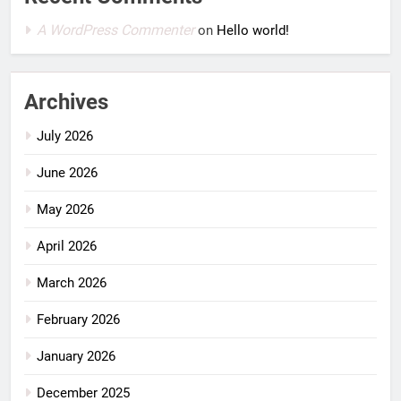
A WordPress Commenter
on
Hello world!
Archives
July 2026
June 2026
May 2026
April 2026
March 2026
February 2026
January 2026
December 2025