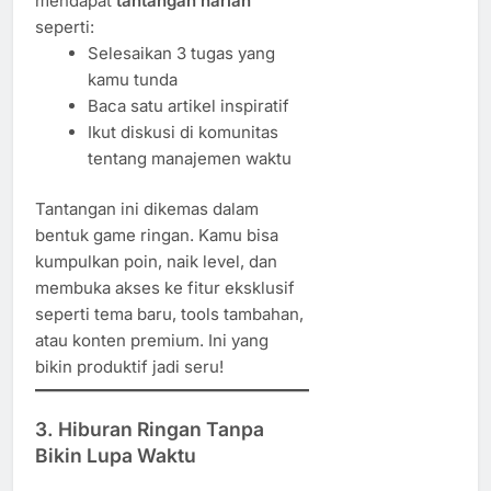
mendapat
tantangan harian
seperti:
Selesaikan 3 tugas yang
kamu tunda
Baca satu artikel inspiratif
Ikut diskusi di komunitas
tentang manajemen waktu
Tantangan ini dikemas dalam
bentuk game ringan. Kamu bisa
kumpulkan poin, naik level, dan
membuka akses ke fitur eksklusif
seperti tema baru, tools tambahan,
atau konten premium. Ini yang
bikin produktif jadi seru!
3. Hiburan Ringan Tanpa
Bikin Lupa Waktu