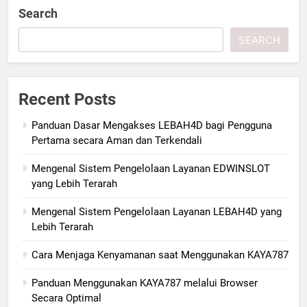
Search
SEARCH
Recent Posts
Panduan Dasar Mengakses LEBAH4D bagi Pengguna
Pertama secara Aman dan Terkendali
Mengenal Sistem Pengelolaan Layanan EDWINSLOT
yang Lebih Terarah
Mengenal Sistem Pengelolaan Layanan LEBAH4D yang
Lebih Terarah
Cara Menjaga Kenyamanan saat Menggunakan KAYA787
Panduan Menggunakan KAYA787 melalui Browser
Secara Optimal