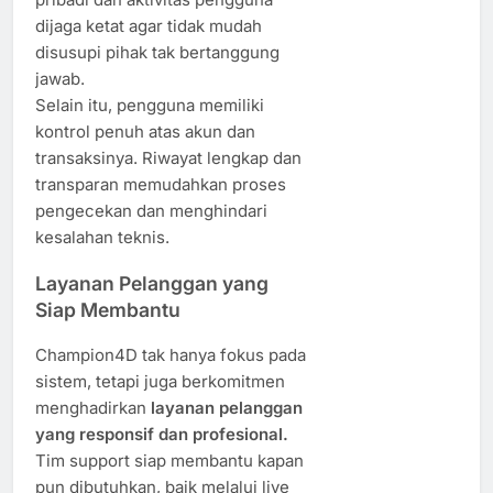
dijaga ketat agar tidak mudah
disusupi pihak tak bertanggung
jawab.
Selain itu, pengguna memiliki
kontrol penuh atas akun dan
transaksinya. Riwayat lengkap dan
transparan memudahkan proses
pengecekan dan menghindari
kesalahan teknis.
Layanan Pelanggan yang
Siap Membantu
Champion4D tak hanya fokus pada
sistem, tetapi juga berkomitmen
menghadirkan
layanan pelanggan
yang responsif dan profesional.
Tim support siap membantu kapan
pun dibutuhkan, baik melalui live