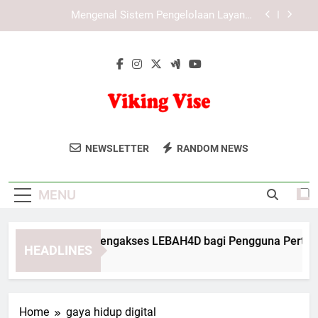
Skip
Mengenal Sistem Pengelolaan Layanan LEBAH4D
to
yang Lebih Terarah
content
Cara Menjaga Kenyamanan saat Menggunakan
KAYA787
Panduan Dasar Mengakses LEBAH4D bagi
Pengguna Pertama secara Aman dan Terkendali
Mengenal Sistem Pengelolaan Layanan
EDWINSLOT yang Lebih Terarah
Viking Vise
Nikmati Petualangan Luar Ruangan
Mengenal Sistem Pengelolaan Layanan LEBAH4D
NEWSLETTER
RANDOM NEWS
yang Lebih Terarah
Dengan Peralatan Terbaik Dari Viking
Cara Menjaga Kenyamanan saat Menggunakan
Vise. Kualitas Tinggi Untuk Mendukung
KAYA787
MENU
Perjalanan Anda Di Alam Bebas.
anduan Dasar Mengakses LEBAH4D bagi Pengguna Pertama se
HEADLINES
Weeks Ago
Home
gaya hidup digital