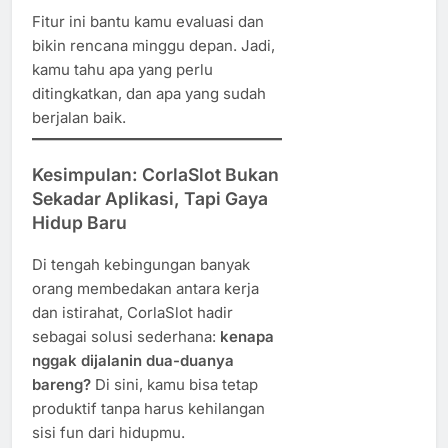
Fitur ini bantu kamu evaluasi dan
bikin rencana minggu depan. Jadi,
kamu tahu apa yang perlu
ditingkatkan, dan apa yang sudah
berjalan baik.
Kesimpulan: CorlaSlot Bukan
Sekadar Aplikasi, Tapi Gaya
Hidup Baru
Di tengah kebingungan banyak
orang membedakan antara kerja
dan istirahat, CorlaSlot hadir
sebagai solusi sederhana:
kenapa
nggak dijalanin dua-duanya
bareng?
Di sini, kamu bisa tetap
produktif tanpa harus kehilangan
sisi fun dari hidupmu.