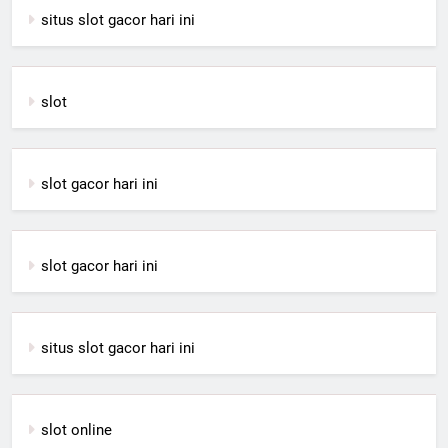
situs slot gacor hari ini
slot
slot gacor hari ini
slot gacor hari ini
situs slot gacor hari ini
slot online