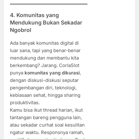
4. Komunitas yang
Mendukung Bukan Sekadar
Ngobrol
Ada banyak komunitas digital di
luar sana, tapi yang benar-benar
mendukung dan membantu kita
berkembang? Jarang. CorlaSlot
punya
komunitas yang dikurasi
,
dengan diskusi-diskusi seputar
pengembangan diri, teknologi,
kebiasaan sehat, hingga sharing
produktivitas.
Kamu bisa ikut thread harian, ikut
tantangan bareng pengguna lain,
atau sekadar curhat soal kesulitan
ngatur waktu. Responsnya ramah,