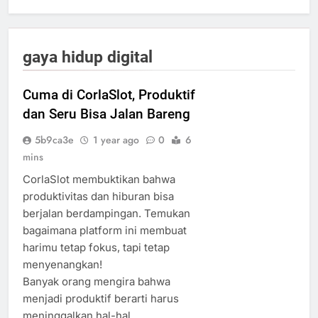
gaya hidup digital
Cuma di CorlaSlot, Produktif
dan Seru Bisa Jalan Bareng
5b9ca3e
1 year ago
0
6
mins
CorlaSlot membuktikan bahwa
produktivitas dan hiburan bisa
berjalan berdampingan. Temukan
bagaimana platform ini membuat
harimu tetap fokus, tapi tetap
menyenangkan!
Banyak orang mengira bahwa
menjadi produktif berarti harus
meninggalkan hal-hal