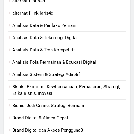
alternatif laris4d
alternatif link laris4d
Analisis Data & Perilaku Pemain
Analisis Data & Teknologi Digital
Analisis Data & Tren Kompetitif
Analisis Pola Permainan & Edukasi Digital
Analisis Sistem & Strategi Adaptif
Bisnis, Ekonomi, Kewirausahaan, Pemasaran, Strategi,
Etika Bisnis, Inovasi
Bisnis, Judi Online, Strategi Bermain
Brand Digital & Akses Cepat
Brand Digital dan Akses Pengguna3