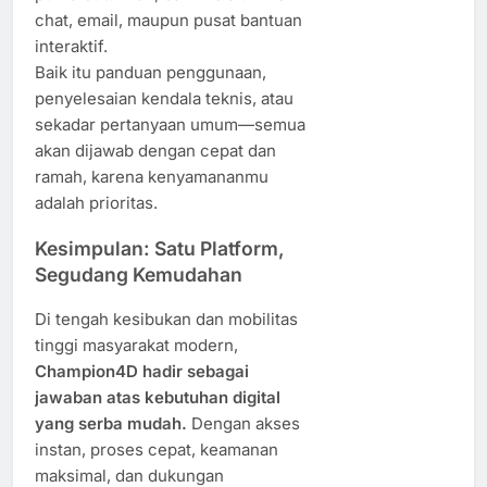
chat, email, maupun pusat bantuan
interaktif.
Baik itu panduan penggunaan,
penyelesaian kendala teknis, atau
sekadar pertanyaan umum—semua
akan dijawab dengan cepat dan
ramah, karena kenyamananmu
adalah prioritas.
Kesimpulan: Satu Platform,
Segudang Kemudahan
Di tengah kesibukan dan mobilitas
tinggi masyarakat modern,
Champion4D hadir sebagai
jawaban atas kebutuhan digital
yang serba mudah.
Dengan akses
instan, proses cepat, keamanan
maksimal, dan dukungan