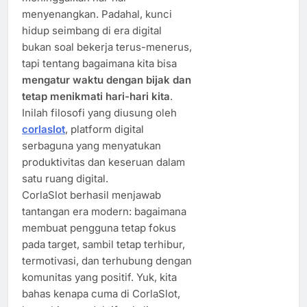
menyenangkan. Padahal, kunci
hidup seimbang di era digital
bukan soal bekerja terus-menerus,
tapi tentang bagaimana kita bisa
mengatur waktu dengan bijak dan
tetap menikmati hari-hari kita
.
Inilah filosofi yang diusung oleh
corlaslot
, platform digital
serbaguna yang menyatukan
produktivitas dan keseruan dalam
satu ruang digital.
CorlaSlot berhasil menjawab
tantangan era modern: bagaimana
membuat pengguna tetap fokus
pada target, sambil tetap terhibur,
termotivasi, dan terhubung dengan
komunitas yang positif. Yuk, kita
bahas kenapa cuma di CorlaSlot,