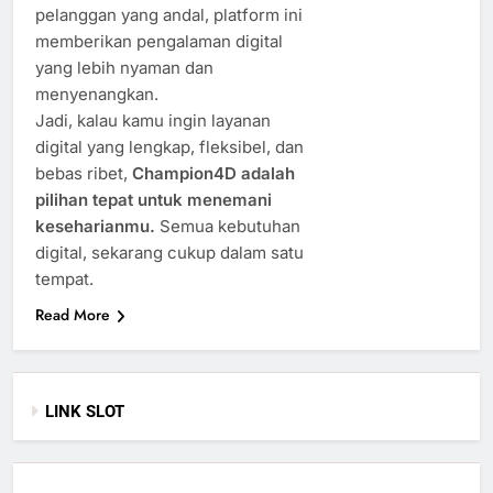
pelanggan yang andal, platform ini
memberikan pengalaman digital
yang lebih nyaman dan
menyenangkan.
Jadi, kalau kamu ingin layanan
digital yang lengkap, fleksibel, dan
bebas ribet,
Champion4D adalah
pilihan tepat untuk menemani
keseharianmu.
Semua kebutuhan
digital, sekarang cukup dalam satu
tempat.
Read More
LINK SLOT