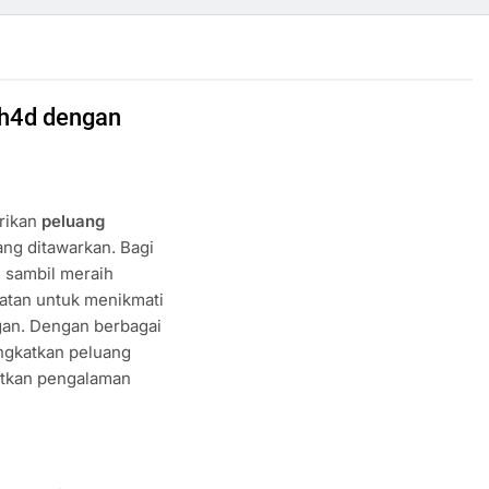
ah4d dengan
rikan
peluang
ng ditawarkan. Bagi
 sambil meraih
tan untuk menikmati
an. Dengan berbagai
ngkatkan peluang
tkan pengalaman