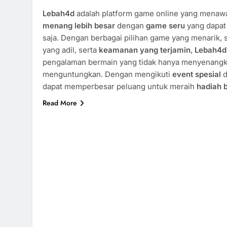
Lebah4d
adalah platform game online yang mena
menang lebih besar
dengan
game seru
yang dapat
saja. Dengan berbagai pilihan game yang menarik,
yang adil, serta
keamanan yang terjamin
,
Lebah4d
pengalaman bermain yang tidak hanya menyenangka
menguntungkan. Dengan mengikuti
event spesial
d
dapat memperbesar peluang untuk meraih
hadiah 
Read More