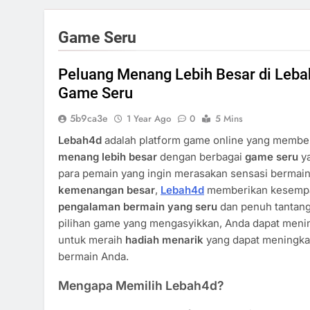
Game Seru
Peluang Menang Lebih Besar di Leb
Game Seru
5b9ca3e
1 Year Ago
0
5 Mins
Lebah4d
adalah platform game online yang membe
menang lebih besar
dengan berbagai
game seru
ya
para pemain yang ingin merasakan sensasi bermain
kemenangan besar
,
Lebah4d
memberikan kesempa
pengalaman bermain yang seru
dan penuh tantang
pilihan game yang mengasyikkan, Anda dapat meni
untuk meraih
hadiah menarik
yang dapat meningka
bermain Anda.
Mengapa Memilih Lebah4d?