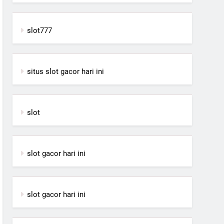
slot777
situs slot gacor hari ini
slot
slot gacor hari ini
slot gacor hari ini