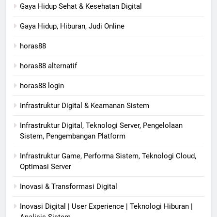
Gaya Hidup Sehat & Kesehatan Digital
Gaya Hidup, Hiburan, Judi Online
horas88
horas88 alternatif
horas88 login
Infrastruktur Digital & Keamanan Sistem
Infrastruktur Digital, Teknologi Server, Pengelolaan
Sistem, Pengembangan Platform
Infrastruktur Game, Performa Sistem, Teknologi Cloud,
Optimasi Server
Inovasi & Transformasi Digital
Inovasi Digital | User Experience | Teknologi Hiburan |