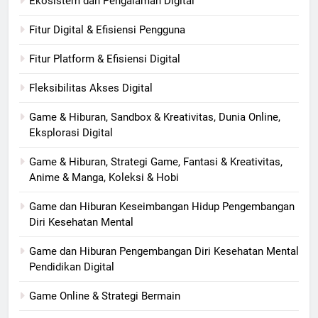
Ekosistem dan Pengalaman Digital
Fitur Digital & Efisiensi Pengguna
Fitur Platform & Efisiensi Digital
Fleksibilitas Akses Digital
Game & Hiburan, Sandbox & Kreativitas, Dunia Online,
Eksplorasi Digital
Game & Hiburan, Strategi Game, Fantasi & Kreativitas,
Anime & Manga, Koleksi & Hobi
Game dan Hiburan Keseimbangan Hidup Pengembangan
Diri Kesehatan Mental
Game dan Hiburan Pengembangan Diri Kesehatan Mental
Pendidikan Digital
Game Online & Strategi Bermain