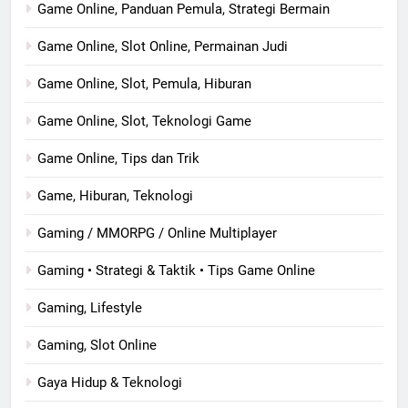
Game Online, Panduan Pemula, Strategi Bermain
Game Online, Slot Online, Permainan Judi
Game Online, Slot, Pemula, Hiburan
Game Online, Slot, Teknologi Game
Game Online, Tips dan Trik
Game, Hiburan, Teknologi
Gaming / MMORPG / Online Multiplayer
Gaming • Strategi & Taktik • Tips Game Online
Gaming, Lifestyle
Gaming, Slot Online
Gaya Hidup & Teknologi