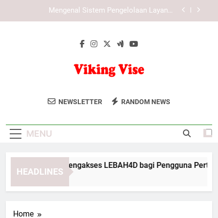
Skip
Mengenal Sistem Pengelolaan Layanan LEBAH4D
to
yang Lebih Terarah
content
Cara Menjaga Kenyamanan saat Menggunakan
KAYA787
Panduan Dasar Mengakses LEBAH4D bagi
Pengguna Pertama secara Aman dan Terkendali
Mengenal Sistem Pengelolaan Layanan
EDWINSLOT yang Lebih Terarah
Viking Vise
Nikmati Petualangan Luar Ruangan
Mengenal Sistem Pengelolaan Layanan LEBAH4D
NEWSLETTER
RANDOM NEWS
yang Lebih Terarah
Dengan Peralatan Terbaik Dari Viking
Cara Menjaga Kenyamanan saat Menggunakan
Vise. Kualitas Tinggi Untuk Mendukung
KAYA787
MENU
Perjalanan Anda Di Alam Bebas.
anduan Dasar Mengakses LEBAH4D bagi Pengguna Pertama s
HEADLINES
 Weeks Ago
Home