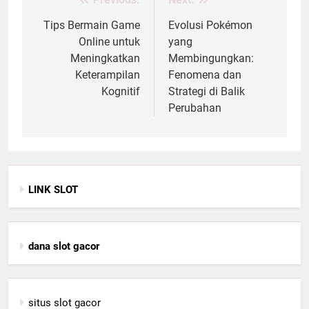
Post
navigation
Tips Bermain Game
Evolusi Pokémon
Online untuk
yang
Meningkatkan
Membingungkan:
Keterampilan
Fenomena dan
Kognitif
Strategi di Balik
Perubahan
LINK SLOT
dana slot gacor
situs slot gacor