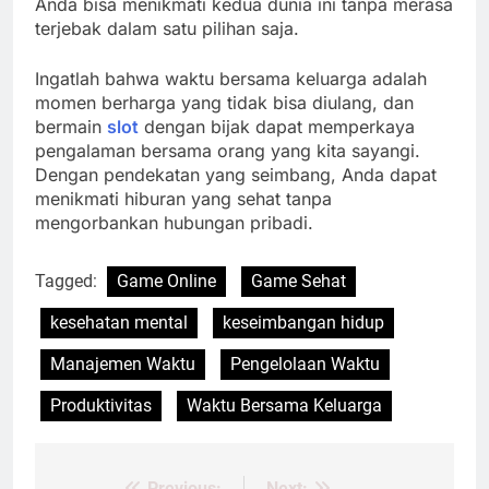
Anda bisa menikmati kedua dunia ini tanpa merasa
terjebak dalam satu pilihan saja.
Ingatlah bahwa waktu bersama keluarga adalah
momen berharga yang tidak bisa diulang, dan
bermain
slot
dengan bijak dapat memperkaya
pengalaman bersama orang yang kita sayangi.
Dengan pendekatan yang seimbang, Anda dapat
menikmati hiburan yang sehat tanpa
mengorbankan hubungan pribadi.
Tagged:
Game Online
Game Sehat
kesehatan mental
keseimbangan hidup
Manajemen Waktu
Pengelolaan Waktu
Produktivitas
Waktu Bersama Keluarga
Previous:
Next: