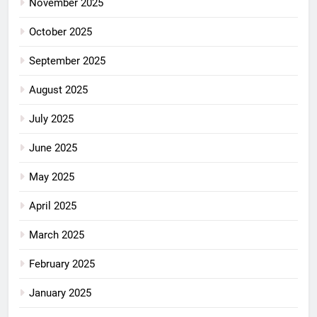
November 2025
October 2025
September 2025
August 2025
July 2025
June 2025
May 2025
April 2025
March 2025
February 2025
January 2025