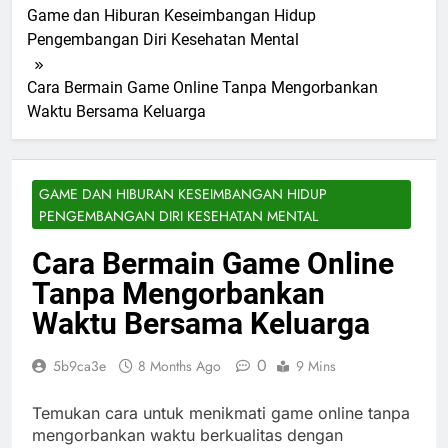
Game dan Hiburan Keseimbangan Hidup
Pengembangan Diri Kesehatan Mental
Cara Bermain Game Online Tanpa Mengorbankan
Waktu Bersama Keluarga
GAME DAN HIBURAN KESEIMBANGAN HIDUP
PENGEMBANGAN DIRI KESEHATAN MENTAL
Cara Bermain Game Online
Tanpa Mengorbankan
Waktu Bersama Keluarga
0
5b9ca3e
8 Months Ago
9 Mins
Temukan cara untuk menikmati game online tanpa
mengorbankan waktu berkualitas dengan