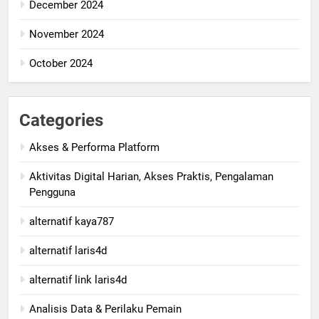
December 2024
November 2024
October 2024
Categories
Akses & Performa Platform
Aktivitas Digital Harian, Akses Praktis, Pengalaman
Pengguna
alternatif kaya787
alternatif laris4d
alternatif link laris4d
Analisis Data & Perilaku Pemain