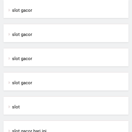
slot gacor
slot gacor
slot gacor
slot gacor
slot
slot gacor hari ini