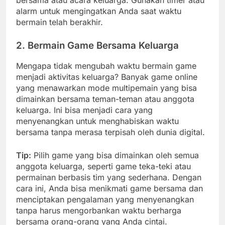
alarm untuk mengingatkan Anda saat waktu
bermain telah berakhir.
2.
Bermain Game Bersama Keluarga
Mengapa tidak mengubah waktu bermain game
menjadi aktivitas keluarga? Banyak game online
yang menawarkan mode multipemain yang bisa
dimainkan bersama teman-teman atau anggota
keluarga. Ini bisa menjadi cara yang
menyenangkan untuk menghabiskan waktu
bersama tanpa merasa terpisah oleh dunia digital.
Tip:
Pilih game yang bisa dimainkan oleh semua
anggota keluarga, seperti game teka-teki atau
permainan berbasis tim yang sederhana. Dengan
cara ini, Anda bisa menikmati game bersama dan
menciptakan pengalaman yang menyenangkan
tanpa harus mengorbankan waktu berharga
bersama orang-orang yang Anda cintai.