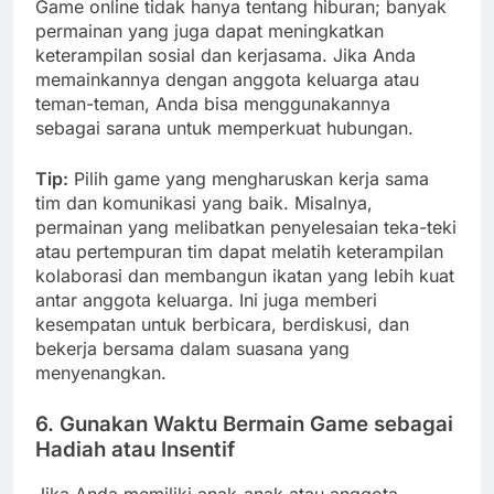
Game online tidak hanya tentang hiburan; banyak
permainan yang juga dapat meningkatkan
keterampilan sosial dan kerjasama. Jika Anda
memainkannya dengan anggota keluarga atau
teman-teman, Anda bisa menggunakannya
sebagai sarana untuk memperkuat hubungan.
Tip:
Pilih game yang mengharuskan kerja sama
tim dan komunikasi yang baik. Misalnya,
permainan yang melibatkan penyelesaian teka-teki
atau pertempuran tim dapat melatih keterampilan
kolaborasi dan membangun ikatan yang lebih kuat
antar anggota keluarga. Ini juga memberi
kesempatan untuk berbicara, berdiskusi, dan
bekerja bersama dalam suasana yang
menyenangkan.
6.
Gunakan Waktu Bermain Game sebagai
Hadiah atau Insentif