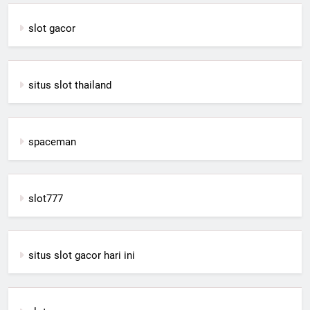
slot gacor
situs slot thailand
spaceman
slot777
situs slot gacor hari ini