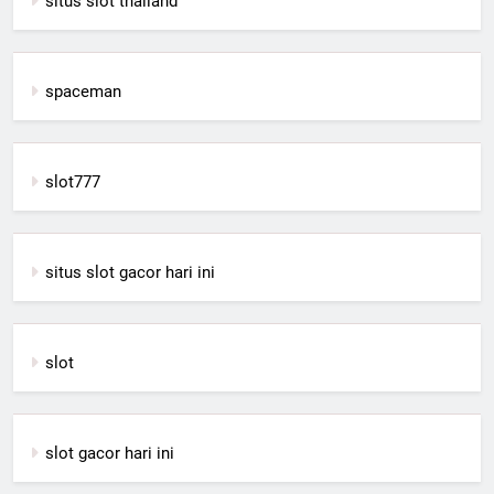
situs slot thailand
spaceman
slot777
situs slot gacor hari ini
slot
slot gacor hari ini