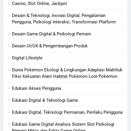
Casino, Slot Online, Jackpot
Desain & Teknologi, Inovasi Digital, Pengalaman
Pengguna, Psikologi Interaksi, Transformasi Platform
Desain Game Digital & Psikologi Pemain
Desain UI/UX & Pengembangan Produk
Digital Lifestyle
Dunia Pokémon Ekologi & Lingkungan Adaptasi Makhluk
Fiksi Kekuatan Alam Habitat Pokémon Lore Pokémon
Edukasi Akses Pengguna
Edukasi Digital & Teknologi Game
Edukasi Digital, Teknologi Permainan, Perilaku Pengguna
Edukasi Game Digital Analisis Sistem Slot Psikologi
Pemain Mitos dan Fakta Game Online