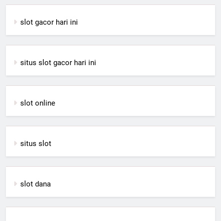
slot gacor hari ini
situs slot gacor hari ini
slot online
situs slot
slot dana