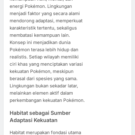
energi Pokémon. Lingkungan
menjadi faktor yang secara alami
mendorong adaptasi, memperkuat
karakteristik tertentu, sekaligus
membatasi kemampuan lain.
Konsep ini menjadikan dunia
Pokémon terasa lebih hidup dan
realistis. Setiap wilayah memiliki
ciri khas yang menciptakan variasi
kekuatan Pokémon, meskipun
berasal dari spesies yang sama.
Lingkungan bukan sekadar latar,
melainkan elemen aktif dalam
perkembangan kekuatan Pokémon.
Habitat sebagai Sumber
Adaptasi Kekuatan
Habitat merupakan fondasi utama