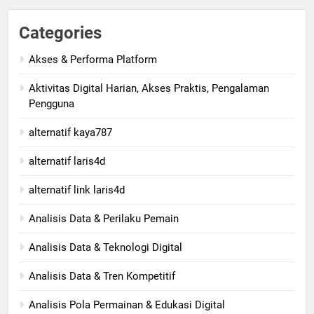
Categories
Akses & Performa Platform
Aktivitas Digital Harian, Akses Praktis, Pengalaman
Pengguna
alternatif kaya787
alternatif laris4d
alternatif link laris4d
Analisis Data & Perilaku Pemain
Analisis Data & Teknologi Digital
Analisis Data & Tren Kompetitif
Analisis Pola Permainan & Edukasi Digital