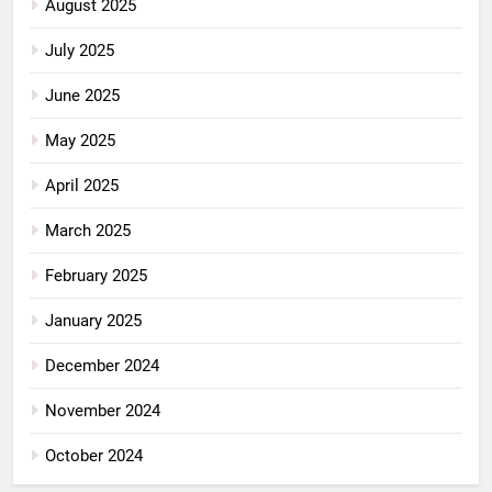
August 2025
July 2025
June 2025
May 2025
April 2025
March 2025
February 2025
January 2025
December 2024
November 2024
October 2024