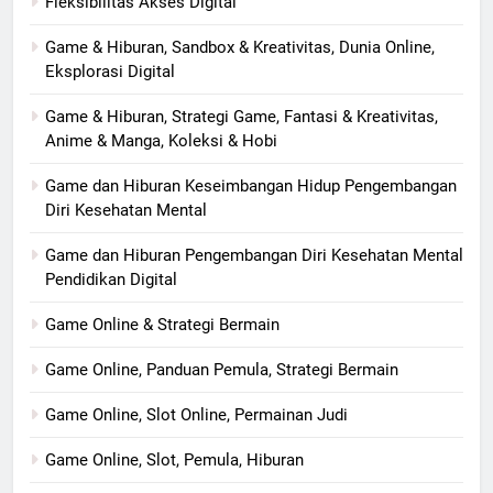
Fleksibilitas Akses Digital
Game & Hiburan, Sandbox & Kreativitas, Dunia Online,
Eksplorasi Digital
Game & Hiburan, Strategi Game, Fantasi & Kreativitas,
Anime & Manga, Koleksi & Hobi
Game dan Hiburan Keseimbangan Hidup Pengembangan
Diri Kesehatan Mental
Game dan Hiburan Pengembangan Diri Kesehatan Mental
Pendidikan Digital
Game Online & Strategi Bermain
Game Online, Panduan Pemula, Strategi Bermain
Game Online, Slot Online, Permainan Judi
Game Online, Slot, Pemula, Hiburan