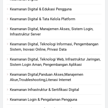
Keamanan Digital & Edukasi Pengguna
Keamanan Digital & Tata Kelola Platform
Keamanan Digital, Manajemen Akses, Sistem Login,
Infrastruktur Server
Keamanan Digital, Teknologi Informasi, Pengembangan
Sistem, Inovasi Online, Privasi Data
Keamanan Digital, Teknologi Web, Infrastruktur Jaringan,
Sistem Login Aman, Pengembangan Aplikasi
Keamanan Digital,Panduan Akses,Manajemen
Akun,Troubleshooting,Literasi Internet
Keamanan Infrastruktur & Sertifikasi Digital
Keamanan Login & Pengalaman Pengguna