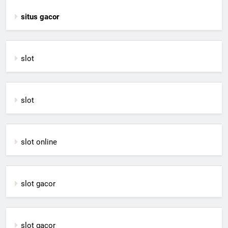
situs gacor
slot
slot
slot online
slot gacor
slot gacor