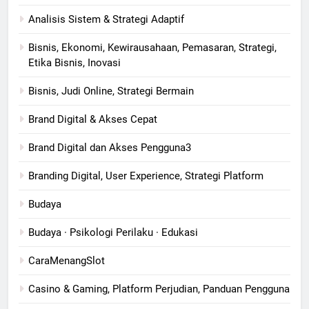
Analisis Sistem & Strategi Adaptif
Bisnis, Ekonomi, Kewirausahaan, Pemasaran, Strategi,
Etika Bisnis, Inovasi
Bisnis, Judi Online, Strategi Bermain
Brand Digital & Akses Cepat
Brand Digital dan Akses Pengguna3
Branding Digital, User Experience, Strategi Platform
Budaya
Budaya · Psikologi Perilaku · Edukasi
CaraMenangSlot
Casino & Gaming, Platform Perjudian, Panduan Pengguna